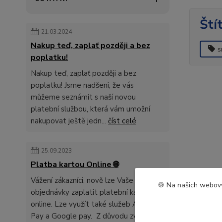
Ští
21.03.2024
Nakup teď, zaplať později a bez
s
poplatku!
Nakup teď, zaplať později a bez
poplatku! Jsme nadšeni, že vás
můžeme seznámit s naší novou
platební službou, která vám umožní
nakupovat ještě jedn...
číst celé
25.09.2023
Platba kartou Online 🌐
Vážení zákazníci, nově lze Vaše
🍪 Na našich webový
objednávky zaplatit platební kartou
online. Lze využít také služeb Apple
Pay a Google pay. Z důvodu zvyšení