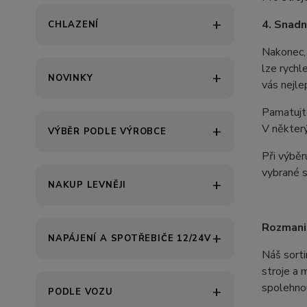
4. Snadn
CHLAZENÍ
Nakonec, 
lze rychl
NOVINKY
vás nejle
Pamatujt
V některý
VÝBĚR PODLE VÝROBCE
Při výběr
vybrané s
NAKUP LEVNĚJI
Rozmani
NAPÁJENÍ A SPOTŘEBIČE 12/24V
Náš sorti
stroje a 
spolehnou
PODLE VOZU