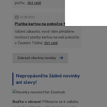
počtu...
číst celé
13.09.2023
Platba kartou na pobočce 💳
Vážení zákazníci, nově Vám přinášíme
možnost platby kartou na naší pobočče
v Českém Těšíně.
číst celé
Zobrazit všechny novinky
Nepropásněte žádné novinky
ani slevy!
Buďte v obraze!
Přihlaste se k odběru