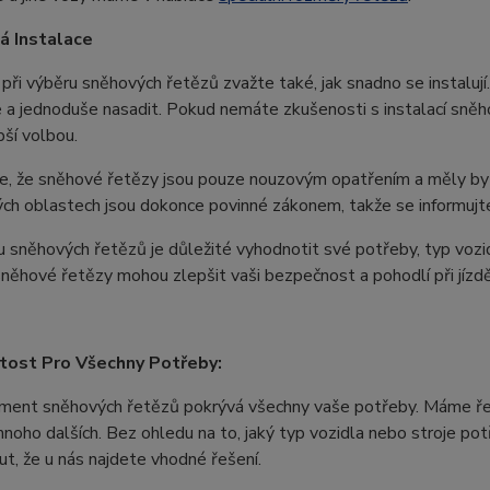
á Instalace
při výběru sněhových řetězů zvažte také, jak snadno se instalují. 
e a jednoduše nasadit. Pokud nemáte zkušenosti s instalací sn
pší volbou.
e, že sněhové řetězy jsou pouze nouzovým opatřením a měly by 
ch oblastech jsou dokonce povinné zákonem, takže se informujte
u sněhových řetězů je důležité vyhodnotit své potřeby, typ vozi
něhové řetězy mohou zlepšit vaši bezpečnost a pohodlí při jízd
tost Pro Všechny Potřeby:
ment sněhových řetězů pokrývá všechny vaše potřeby. Máme řetě
mnoho dalších. Bez ohledu na to, jaký typ vozidla nebo stroje p
t, že u nás najdete vhodné řešení.