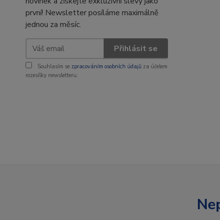
novinek a získejte exkluzivní slevy jako
první! Newsletter posíláme maximálně
jednou za měsíc.
Přihlásit se
Souhlasím se
zpracováním osobních údajů
za účelem
rozesílky newsletteru.
Nep