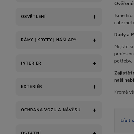
Ověřené 
Jsme hrdi
OSVĚTLENÍ
naleznete
Rady a P
RÁMY | KRYTY | NÁŠLAPY
Nejste si
profesion
potřeby.
INTERIÉR
Zajistět
naši nab
EXTERIÉR
Kromě vš
OCHRANA VOZU A NÁVĚSU
Líbil 
OSTATNÍ