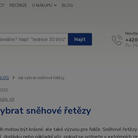
I?
RECENZE
O NÁKUPU
BLOG
Nevíte
Najít
+420
Po- Pá
BLOG
Jak vybrat sněhové řetězy
2023
áře (0)
vybrat sněhové řetězy
íh mohou být krásné, ale také výzvou pro řidiče. Sněhové řetězy
, dodávku nebo nákladní vůz, pokud se ocitnete v extrémních zi