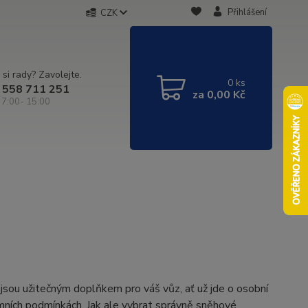
Přihlášení
CZK
 si rady? Zavolejte.
0
ks
 558 711 251
za
0,00 Kč
 7:00- 15:00
 jsou užitečným doplňkem pro váš vůz, ať už jde o osobní
mních podmínkách. Jak ale vybrat správně sněhové