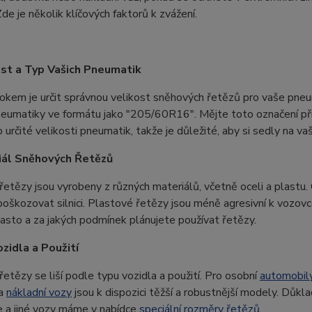
de je několik klíčových faktorů k zvážení.
ost a Typ Vašich Pneumatik
okem je určit správnou velikost sněhových řetězů pro vaše pneu
neumatiky ve formátu jako "205/60R16". Mějte toto označení př
 určité velikosti pneumatik, takže je důležité, aby si sedly na va
iál Sněhových Řetězů
etězy jsou vyrobeny z různých materiálů, včetně oceli a plastu.
poškozovat silnici. Plastové řetězy jsou méně agresivní k vozovc
často a za jakých podmínek plánujete používat řetězy.
ozidla a Použití
etězy se liší podle typu vozidla a použití. Pro osobní
automobil
a
nákladní vozy
jsou k dispozici těžší a robustnější modely. Důkl
e a jiné vozy máme v nabídce
speciální rozměry řetězů
.