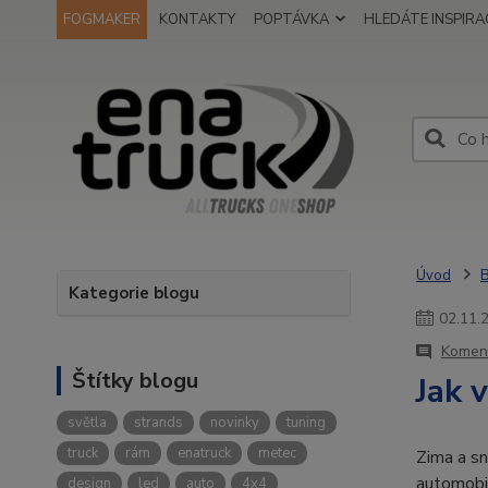
FOGMAKER
KONTAKTY
POPTÁVKA
HLEDÁTE INSPIRAC
Úvod
Kategorie blogu
02
.
11
.
Koment
Štítky blogu
Jak 
světla
strands
novinky
tuning
truck
rám
enatruck
metec
Zima a sn
automobil
design
led
auto
4x4