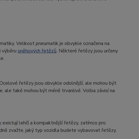
matiky. Velikost pneumatik je obvykle označena na
i výběru
sněhových řetězů
. Některé řetězy jsou určeny
še.
 Ocelové řetězy jsou obvykle odolnější, ale mohou být
e, ale také mohou být méně trvanlivé. Volba závisí na
y
existují lehčí a kompaktnější řetězy, zatímco pro
adně zvažte, jaký typ vozidla budete vybavovat řetězy.