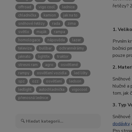
řetězy? Z
offroad
vigo cool
lednice
chladnička
kamion
jak na to
sněhové řetězy
rada
zima
1. Velik
světlo
maják
rampa
homologace
nápověda
lazer
Prvním kr
bočnici p
televize
bullbar
ochrannérámy
pouze pro
jaknato
lightfix
traktor
stresni ram
agro
osvětlené
2. Mater
rampy
osvětlení vozidla
led lišty
Sněhové ř
spz
ozz
osvětlení
ledson
hlučné a 
ledlight
autochladnička
vigocool
tom, jak 
přenosná lednice
3. Typ V
Sněhové ř
dodávky
Pro stroj