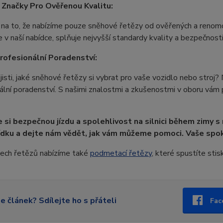
Značky Pro Ověřenou Kvalitu:
 na to, že nabízíme pouze sněhové řetězy od ověřených a renom
 v naší nabídce, splňuje nejvyšší standardy kvality a bezpečnosti. 
rofesionální Poradenství:
 jisti, jaké sněhové řetězy si vybrat pro vaše vozidlo nebo stroj?
ální poradenství. S našimi znalostmi a zkušenostmi v oboru vám
e si bezpečnou jízdu a spolehlivost na silnici během zimy s
ídku a dejte nám vědět, jak vám můžeme pomoci. Vaše spok
ech řetězů nabízíme také
podmetací řetězy
, které spustíte sti
se článek? Sdílejte ho s přáteli
Fac