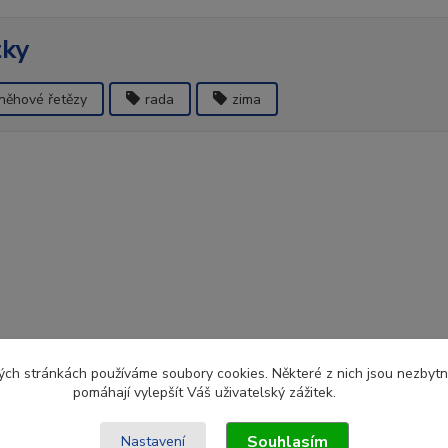
tky
něhové řetězy
rada
zima
ch stránkách používáme soubory cookies. Některé z nich jsou nezbytné
pomáhají vylepšít Váš uživatelský zážitek.
Souhlasím
Nastavení