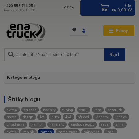
0
ks
+420 558 711 251
CZK
za
0,00 Kč
Po- Pá 7:00- 15:00
Eshop
Najít
Kategorie blogu
Štítky blogu
světla
strands
novinky
tuning
truck
rám
enatruck
metec
design
led
auto
4x4
offroad
vigo cool
lednice
chladnička
kamion
jak na to
sněhové řetězy
rada
zima
světlo
maják
rampa
homologace
nápověda
lazer