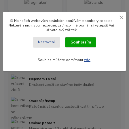
🍪 Na našich webových stránkách používáme soubory cookies.
Některé z nich jsou nezbytné, zatímco jiné pomáhají vylepšít Váš
uživatelský zážitek.
Souhlasím
Nastavení
Souhlas můžete odmítnout
zde
.
Nejenom 14 dní
K vrácení zboží se stavíme individuálně
Osobní přístup
Každý náš zákazník si zaslouží kvalitní přístup
Umíme poradit
Máme více než 10ti leté zkušenosti v oboru