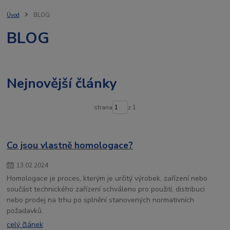
televize
bullbar
ochrannérámy
jaknato
lightfix
traktor
stresni ram
agro
osvětlené
rampy
osvětlení vozidla
Úvod
BLOG
led lišty
spz
ozz
osvětlení
ledson
ledlight
BLOG
autochladnička
vigocool
přenosná lednice
Nejnovější články
strana
z 1
Co jsou vlastně homologace?
13
.
02
.
2024
Homologace je proces, kterým je určitý výrobek, zařízení nebo
součást technického zařízení schváleno pro použití, distribuci
nebo prodej na trhu po splnění stanovených normativních
požadavků.
celý článek