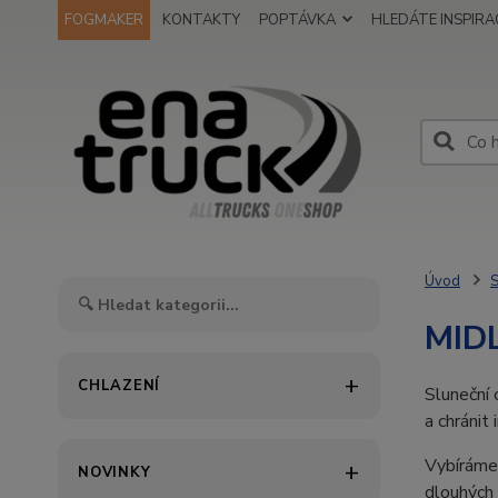
FOGMAKER
KONTAKTY
POPTÁVKA
HLEDÁTE INSPIRAC
Úvod
S
MID
CHLAZENÍ
Sluneční 
a chránit
Vybíráme 
NOVINKY
dlouhých j