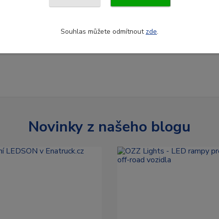
Souhlas můžete odmítnout
zde
.
Novinky z našeho blogu