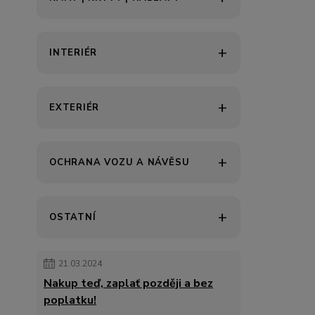
INTERIÉR
EXTERIÉR
OCHRANA VOZU A NÁVĚSU
OSTATNÍ
21.03.2024
Nakup teď, zaplať později a bez
poplatku!