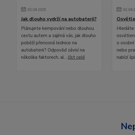
03
.
04
.
2025
02
.
04
.
Jak dlouho vydrží na autobaterii?
Osvětle
Plánujete kempování nebo dlouhou
Hledáte 
cestu autem a zajímá vás, jak dlouho
osvětlení
poběží přenosná lednice na
o osobní
autobaterii? Odpověď závisí na
nebo pra
několika faktorech, al...
číst celé
nabízí špi
Nep