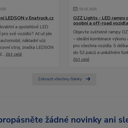
2025
03
.
02
.
2025
ní LEDSON v Enatruck.cz
OZZ Lights - LED rampy 
osobní a off-road vozidl
kvalitní a spolehlivé LED
Objevte světelné rampy OZ
 pro své vozidlo? Ať už jde
– ideální kombinace výkonu 
 automobil, nákladní vůz
pro všechna vozidla. S délk
covní stroj, značka LEDSON
do 52 palců a unikátními fun
č...
číst celé
číst celé
Zobrazit všechny články
ropásněte žádné novinky ani sl