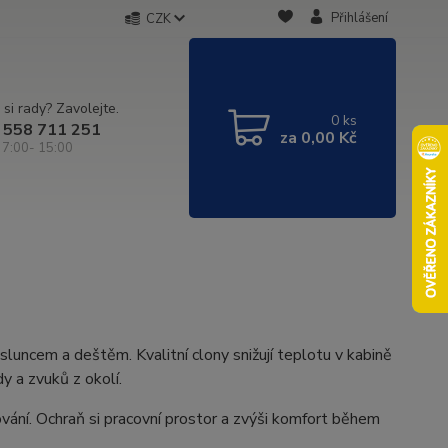
Přihlášení
CZK
 si rady? Zavolejte.
0
ks
 558 711 251
za
0,00 Kč
 7:00- 15:00
sluncem a deštěm. Kvalitní clony snižují teplotu v kabině
y a zvuků z okolí.
vání. Ochraň si pracovní prostor a zvýši komfort během