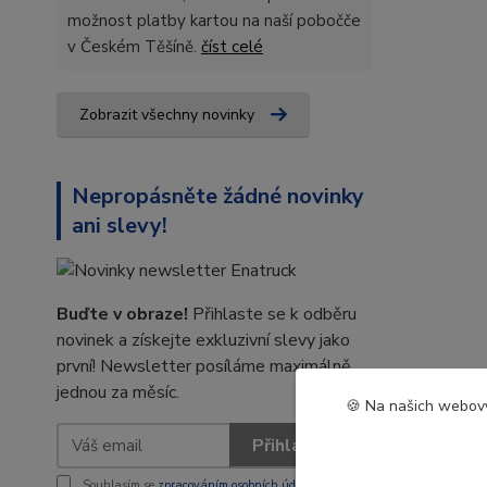
možnost platby kartou na naší pobočče
v Českém Těšíně.
číst celé
Zobrazit všechny novinky
Nepropásněte žádné novinky
ani slevy!
Buďte v obraze!
Přihlaste se k odběru
novinek a získejte exkluzivní slevy jako
první! Newsletter posíláme maximálně
jednou za měsíc.
🍪 Na našich webový
Přihlásit se
Souhlasím se
zpracováním osobních údajů
za účelem