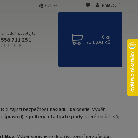
Přihlášení
CZK
 si rady? Zavolejte.
0
ks
 558 711 251
za
0,00 Kč
 7:00- 15:00
ti zajistí bezpečnost nákladu i karoserie. Výběr
 nápravnicí),
spoilery
a
tailgate pady
, které chrání tvůj
j
Hilux
. Výběr správného doplňku závisí na způsobu