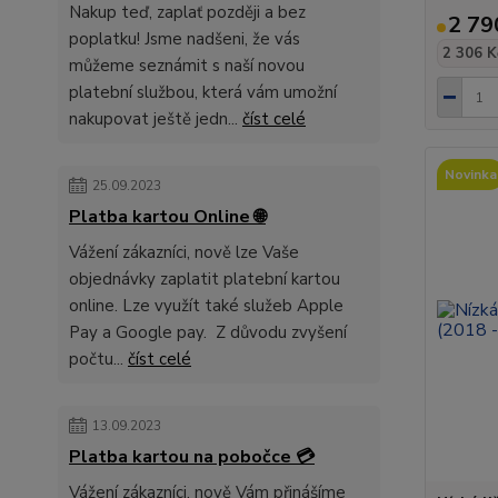
Nakup teď, zaplať později a bez
2 79
poplatku! Jsme nadšeni, že vás
2 306 K
můžeme seznámit s naší novou
platební službou, která vám umožní
nakupovat ještě jedn...
číst celé
Novinka
25.09.2023
Platba kartou Online 🌐
Vážení zákazníci, nově lze Vaše
objednávky zaplatit platební kartou
online. Lze využít také služeb Apple
Pay a Google pay. Z důvodu zvyšení
počtu...
číst celé
13.09.2023
Platba kartou na pobočce 💳
Vážení zákazníci, nově Vám přinášíme