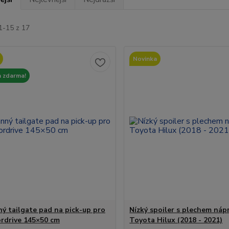
1-15 z 17
Novinka
 zdarma!
ý tailgate pad na pick-up pro
Nízký spoiler s plechem náp
ordrive 145×50 cm
Toyota Hilux (2018 - 2021)