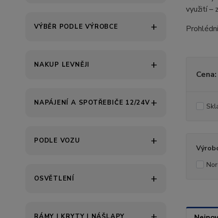
využití –
VÝBĚR PODLE VÝROBCE
Prohlédni
NAKUP LEVNĚJI
Cena:
NAPÁJENÍ A SPOTŘEBIČE 12/24V
Skl
PODLE VOZU
Výrob
Nor
OSVĚTLENÍ
RÁMY | KRYTY | NÁŠLAPY
Nejnov