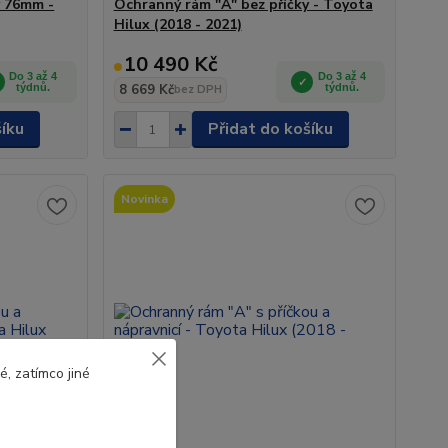
y 76mm -
Ochranný rám "A" bez příčky - Toyota
Hilux (2018 - 2021)
10 490 Kč
Do 3 až 4
Do 3 až 4
týdnů.
8 669 Kč
týdnů.
bez DPH
šíku
Přidat do košíku
Novinka
, zatímco jiné