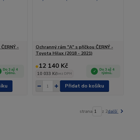
y ČERNÝ -
Ochranný rám "A" s příčkou ČERNÝ -
Toyota Hilux (2018 - 2021)
12 140 Kč
Do 3 až 4
Do 3 až 4
týdnů.
10 033 Kč
týdnů.
bez DPH
šíku
Přidat do košíku
strana
z 2
další