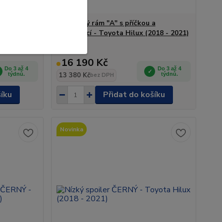
a
Ochranný rám "A" s příčkou a
 Hilux
nápravnicí - Toyota Hilux (2018 - 2021)
16 190 Kč
Do 3 až 4
Do 3 až 4
týdnů.
13 380 Kč
týdnů.
bez DPH
šíku
Přidat do košíku
Novinka