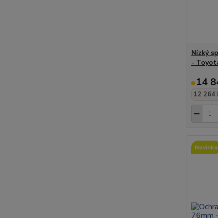
Nízký s
- Toyota
14 8
12 264 
Novinka