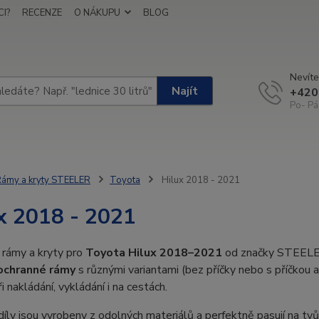
I?
RECENZE
O NÁKUPU
BLOG
Nevíte
Najít
+420
Po- Pá
ámy a kryty STEELER
Toyota
Hilux 2018 - 2021
x 2018 - 2021
 rámy a kryty pro
Toyota Hilux 2018–2021
od značky STEELER 
ochranné rámy
s různými variantami (bez příčky nebo s příčkou a
i nakládání, vykládání i na cestách.
íly jsou vyrobeny z odolných materiálů a perfektně pasují na tvů