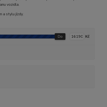
anu vozidla.
 a stylu jízdy.
Do
Kč