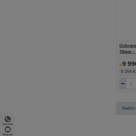
Ochrann
76mm - 
9 99
8 256 K
Načíst 
Zavolat
Napsat