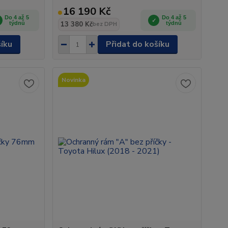
16 190 Kč
Do 4 až 5
Do 4 až 5
týdnů
13 380 Kč
týdnů
bez DPH
šíku
Přidat do košíku
Novinka