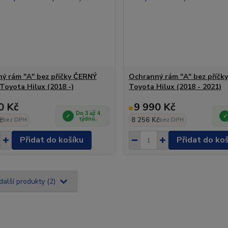
ý rám "A" bez příčky ČERNÝ
Ochranný rám "A" bez příčk
Toyota Hilux (2018 -)
Toyota Hilux (2018 - 2021)
0 Kč
9 990 Kč
Do 3 až 4
č
týdnů.
8 256 Kč
bez DPH
bez DPH
Přidat do košíku
Přidat do ko
další produkty (2)