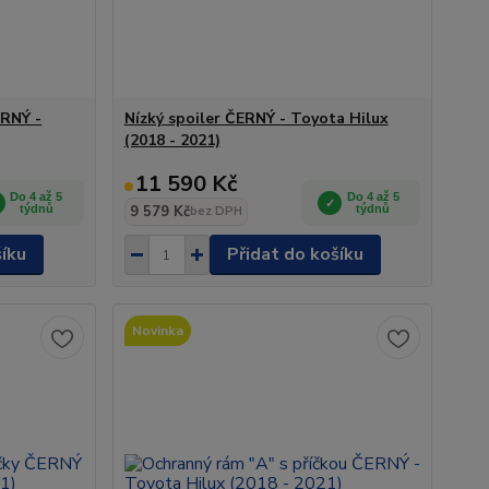
ERNÝ -
Nízký spoiler ČERNÝ - Toyota Hilux
(2018 - 2021)
11 590 Kč
Do 4 až 5
Do 4 až 5
týdnů
9 579 Kč
týdnů
bez DPH
šíku
Přidat do košíku
Novinka