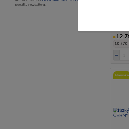
rozesílky newsletteru.
Ochrann
Hilux (2
12 7
10 570 
Novinka