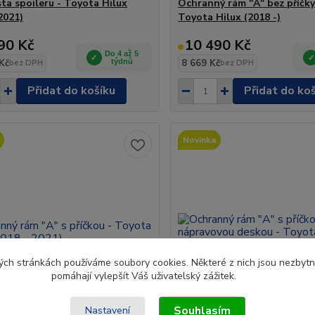
šta spoileru - Toyota Hilux
Ochranný rám "A" bez příčk
2021)
Toyota Hilux (2018 -)
90 Kč
10 490 Kč
Do 4 až 5
Kč
týdnů
8 669 Kč
bez DPH
bez DPH
Přidat do košíku
Přidat do ko
Novinka
ch stránkách používáme soubory cookies. Některé z nich jsou nezbytné
pomáhají vylepšít Váš uživatelský zážitek.
Souhlasím
Nastavení