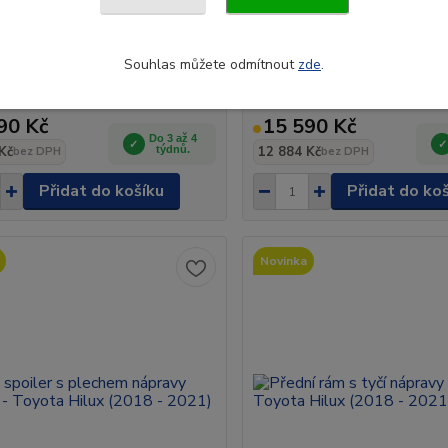
ý rám "A" s příčkou - Toyota
Ochranný rám "A" s příčkou 
Souhlas můžete odmítnout
zde
.
018 - 2021)
nápravovou deskou - Toyota
(2018 - 2021)
90 Kč
15 590 Kč
Do 3 až 4
Kč
týdnů.
12 884 Kč
bez DPH
bez DPH
Přidat do košíku
Přidat do ko
Novinka