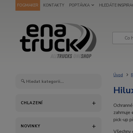
FOGMAKER
KONTAKTY
POPTÁVKA
HLEDÁTE INSPIRAC
Úvod
R
Hilu
CHLAZENÍ
Ochranné
zahrnuje
pick-up př
NOVINKY
Všechny d