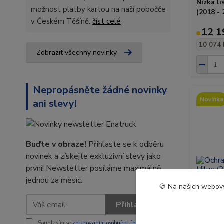
Nízká li
možnost platby kartou na naší pobočče
(2018 - 
v Českém Těšíně.
číst celé
12 1
10 074 
Zobrazit všechny novinky
Nepropásněte žádné novinky
Novinka
ani slevy!
Buďte v obraze!
Přihlaste se k odběru
novinek a získejte exkluzivní slevy jako
první! Newsletter posíláme maximálně
jednou za měsíc.
🍪 Na našich webový
Přihlásit se
Souhlasím se
zpracováním osobních údajů
za účelem