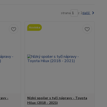
strana
z 2
další
Novinka
ravy -
Nízký spoiler s tyčí nápravy - Toyota
Hilux (2018 - 2021)