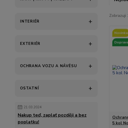
Zobrazuji 
INTERIÉR
Novinka
Doprava
EXTERIÉR
OCHRANA VOZU A NÁVĚSU
OSTATNÍ
21.03.2024
Nakup teď, zaplať později a bez
Ochrann
poplatku!
5 kol N