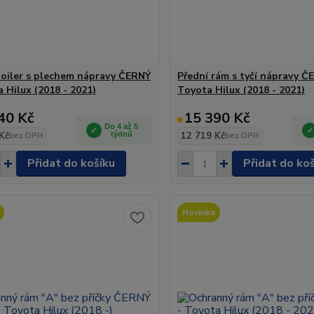
poiler s plechem nápravy ČERNÝ
Přední rám s tyčí nápravy Č
 Hilux (2018 - 2021)
Toyota Hilux (2018 - 2021)
40 Kč
15 390 Kč
Do 4 až 5
Kč
týdnů
12 719 Kč
bez DPH
bez DPH
Přidat do košíku
Přidat do ko
Novinka