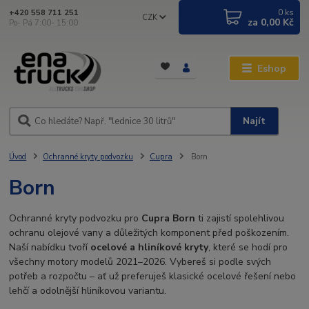
0
ks
+420 558 711 251
CZK
za
0,00 Kč
Po- Pá 7:00- 15:00
Eshop
Najít
Úvod
Ochranné kryty podvozku
Cupra
Born
Born
Ochranné kryty podvozku pro
Cupra Born
ti zajistí spolehlivou
ochranu olejové vany a důležitých komponent před poškozením.
Naší nabídku tvoří
ocelové a hliníkové kryty
, které se hodí pro
všechny motory modelů 2021–2026. Vybereš si podle svých
potřeb a rozpočtu – ať už preferuješ klasické ocelové řešení nebo
lehčí a odolnější hliníkovou variantu.