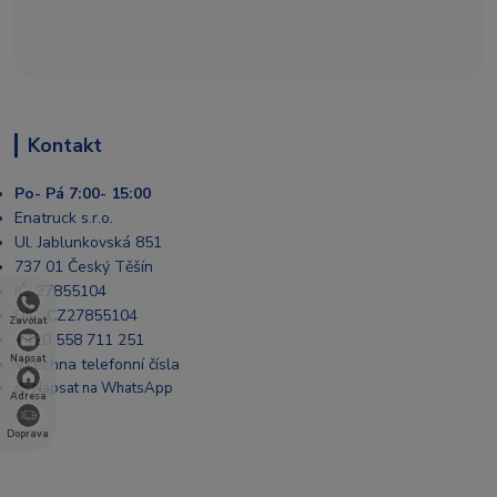
Kontakt
Po- Pá 7:00- 15:00
Enatruck s.r.o.
Ul. Jablunkovská 851
737 01 Český Těšín
IČ: 27855104
DIČ: CZ27855104
Zavolat
+420 558 711 251
Napsat
Všechna telefonní čísla
📩 Napsat na WhatsApp
Adresa
Doprava