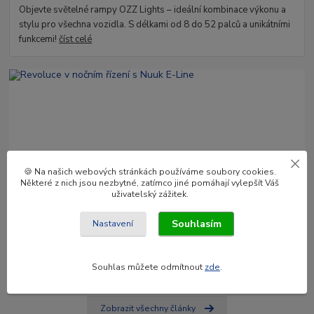
Objevte světelné rampy OZZ Lights – ideální kombinace výkonu a
stylu pro všechna vozidla. S délkami od 8 do 52 palců a unikátními
funkcemi!
číst celé
🍪 Na našich webových stránkách používáme soubory cookies.
Některé z nich jsou nezbytné, zatímco jiné pomáhají vylepšít Váš
09
.
01
.
2025
uživatelský zážitek.
Revoluce v nočním řízení s Nuuk E-Line
Souhlasím
Nastavení
Nuuk E-Line Duo je vysoce kvalitní LED lišta a držák registrační
značky, který nabízí vysoký dosah, homologaci E a vestavěné relé.
Inovativní řešení p...
číst celé
Souhlas můžete odmítnout
zde
.
Zobrazit všechny články