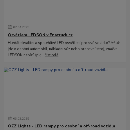
02
.
04
.
2025
Osvětlení LEDSON v Enatruck.cz
Hledáte kvalitní a spolehlivé LED osvětlení pro své vozidlo? Ať už
jde o osobní automobil, nákladní vůz nebo pracovní stroj, značka
LEDSON nabízí špič...
číst celé
03
.
02
.
2025
OZZ Lights - LED rampy pro osobní a off-road vozidla