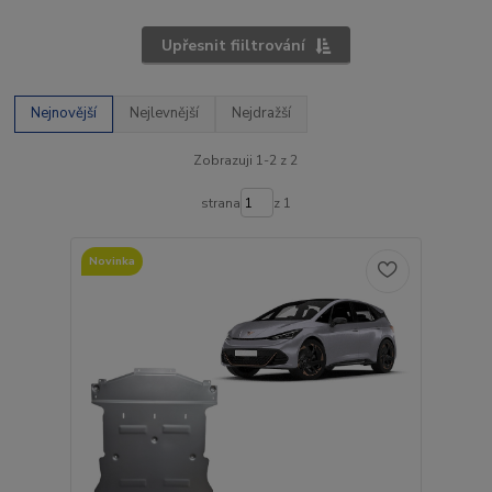
Upřesnit fiiltrování
Nejnovější
Nejlevnější
Nejdražší
Zobrazuji 1-2 z 2
strana
z 1
Novinka