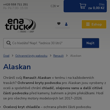
0
ks
+420 558 711 251
CZK
za
0,00 Kč
Po- Pá 7:00- 15:00
Eshop
Najít
Úvod
Ochranné kryty podvozku
Renault
Alaskan
Alaskan
Chráníš svůj
Renault Alaskan
v terénu i na každodenních
trasách?
Ochranné kryty podvozku
pro Alaskan jsou vyrobeny z
oceli a spolehlivě chrání
chladič, olejovou vanu a další citlivé
části podvozku
před kameny, bahnem a jinými překážkami. Hodí
se pro všechny motory modelových let 2017–2026.
Ocelový kryt chladiče
– ochrana přední části podvozku