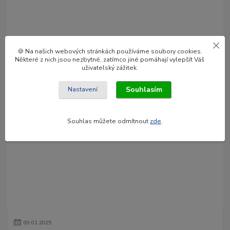
🍪 Na našich webových stránkách používáme soubory cookies.
Některé z nich jsou nezbytné, zatímco jiné pomáhají vylepšít Váš
03
.
02
.
2025
uživatelský zážitek.
OZZ Lights - LED rampy pro osobní a off-road vozidla
Objevte světelné rampy OZZ Lights – ideální kombinace výkonu a
Souhlasím
Nastavení
stylu pro všechna vozidla. S délkami od 8 do 52 palců a unikátními
funkcemi!
číst celé
Souhlas můžete odmítnout
zde
.
09
.
01
.
2025