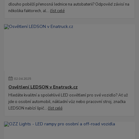
dlouho poběží přenosná lednice na autobaterii? Odpověď závisí na
několika faktorech, al...
číst celé
02
.
04
.
2025
Osvětlení LEDSON v Enatruck.cz
Hledáte kvalitní a spolehlivé LED osvětlení pro své vozidlo? Ať už
jde o osobní automobil, nákladní vůz nebo pracovní stroj, značka
LEDSON nabízí špič...
číst celé