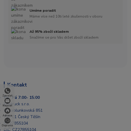
Umíme poradit
Máme více než 10ti leté zkušenosti v oboru
Až 95% zboží skladem
Snažíme se pro Vás držet zboží skladem
Kontakt
Zavolat
Po- Pá 7:00- 15:00
Enatruck s.r.o.
Napsat
Ul. Jablunkovská 851
Adresa
737 01 Český Těšín
IČ: 27855104
Doprava
DIČ: CZ27855104