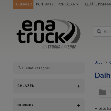
FOGMAKER
KONTAKTY
POPTÁVKA
HLEDÁTE INSPIRAC
Úvod
O
Daih
CHLAZENÍ
T
NOVINKY
V této ka