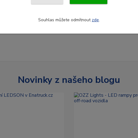
Souhlas můžete odmítnout
zde
.
Novinky z našeho blogu