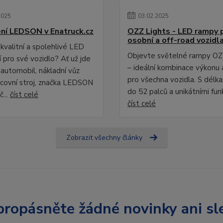
2025
03
.
02
.
2025
ní LEDSON v Enatruck.cz
OZZ Lights - LED rampy 
osobní a off-road vozidl
kvalitní a spolehlivé LED
Objevte světelné rampy OZ
 pro své vozidlo? Ať už jde
– ideální kombinace výkonu 
 automobil, nákladní vůz
pro všechna vozidla. S délk
covní stroj, značka LEDSON
do 52 palců a unikátními fun
č...
číst celé
číst celé
Zobrazit všechny články
ropásněte žádné novinky ani sl