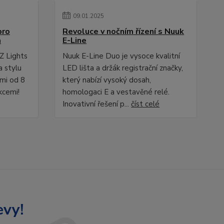
09
.
01
.
2025
pro
Revoluce v nočním řízení s Nuuk
a
E-Line
Z Lights
Nuuk E-Line Duo je vysoce kvalitní
a stylu
LED lišta a držák registrační značky,
ami od 8
který nabízí vysoký dosah,
kcemi!
homologaci E a vestavěné relé.
Inovativní řešení p...
číst celé
evy!