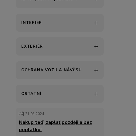
INTERIÉR
EXTERIÉR
OCHRANA VOZU A NÁVĚSU
OSTATNÍ
21.03.2024
Nakup teď, zaplať později a bez
poplatku!