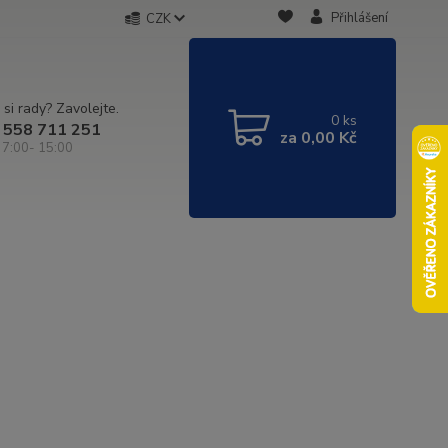
Přihlášení
CZK
 si rady? Zavolejte.
0
ks
 558 711 251
za
0,00 Kč
 7:00- 15:00