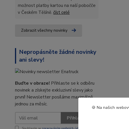
možnost platby kartou na naší pobočče
v Českém Těšíně.
číst celé
Zobrazit všechny novinky
Nepropásněte žádné novinky
ani slevy!
Buďte v obraze!
Přihlaste se k odběru
novinek a získejte exkluzivní slevy jako
první! Newsletter posíláme maximálně
jednou za měsíc.
🍪 Na našich webový
Přihlásit se
Souhlasím se
zpracováním osobních údajů
za účelem