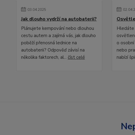
03
.
04
.
2025
02
.
04
.
Jak dlouho vydrží na autobaterii?
Osvětle
Plánujete kempování nebo dlouhou
Hledáte 
cestu autem a zajímá vás, jak dlouho
osvětlení
poběží přenosná lednice na
o osobní
autobaterii? Odpověď závisí na
nebo pra
několika faktorech, al...
číst celé
nabízí špi
Nep