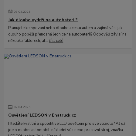
03
.
04
.
2025
Jak dlouho vydrží na autobaterii?
Plánujete kempování nebo dlouhou cestu autem a zajímá vás, jak
dlouho poběží přenosná lednice na autobaterii? Odpověď závisí na
několika faktorech, al...
číst celé
02
.
04
.
2025
Osvětlení LEDSON v Enatruck.cz
Hledáte kvalitní a spolehlivé LED osvětlení pro své vozidlo? Ať už
jde o osobní automobil, nákladní vůz nebo pracovní stroj, značka