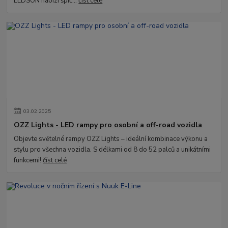
LEDSON nabízí špič...
číst celé
03
.
02
.
2025
OZZ Lights - LED rampy pro osobní a off-road vozidla
Objevte světelné rampy OZZ Lights – ideální kombinace výkonu a
stylu pro všechna vozidla. S délkami od 8 do 52 palců a unikátními
funkcemi!
číst celé