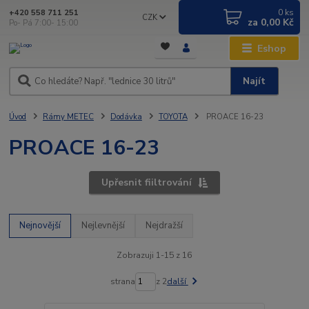
0
ks
+420 558 711 251
CZK
za
0,00 Kč
Po- Pá 7:00- 15:00
Eshop
Najít
Úvod
Rámy METEC
Dodávka
TOYOTA
PROACE 16-23
PROACE 16-23
Upřesnit fiiltrování
Nejnovější
Nejlevnější
Nejdražší
Zobrazuji 1-15 z 16
strana
z 2
další