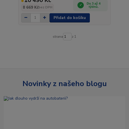
10 490 Kč
Do 3 až 4
8 669 Kč
týdnů.
bez DPH
Přidat do košíku
strana
z 1
Novinky z našeho blogu