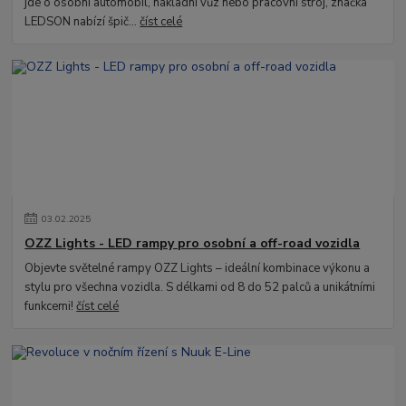
jde o osobní automobil, nákladní vůz nebo pracovní stroj, značka
LEDSON nabízí špič...
číst celé
03
.
02
.
2025
OZZ Lights - LED rampy pro osobní a off-road vozidla
Objevte světelné rampy OZZ Lights – ideální kombinace výkonu a
stylu pro všechna vozidla. S délkami od 8 do 52 palců a unikátními
funkcemi!
číst celé