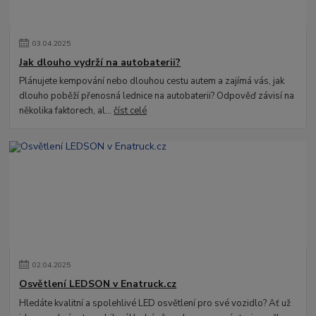
03
.
04
.
2025
Jak dlouho vydrží na autobaterii?
Plánujete kempování nebo dlouhou cestu autem a zajímá vás, jak
dlouho poběží přenosná lednice na autobaterii? Odpověď závisí na
několika faktorech, al...
číst celé
02
.
04
.
2025
Osvětlení LEDSON v Enatruck.cz
Hledáte kvalitní a spolehlivé LED osvětlení pro své vozidlo? Ať už