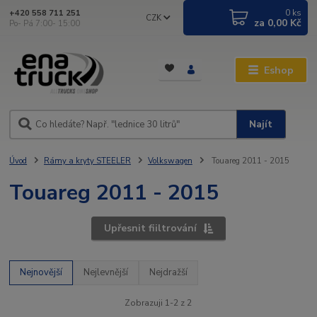
0
ks
+420 558 711 251
CZK
za
0,00 Kč
Po- Pá 7:00- 15:00
Eshop
Najít
Úvod
Rámy a kryty STEELER
Volkswagen
Touareg 2011 - 2015
Touareg 2011 - 2015
Upřesnit fiiltrování
Nejnovější
Nejlevnější
Nejdražší
Zobrazuji 1-2 z 2