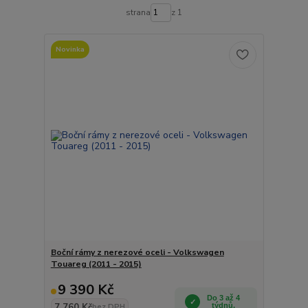
strana
z 1
Novinka
Boční rámy z nerezové oceli - Volkswagen
Touareg (2011 - 2015)
9 390 Kč
Do 3 až 4
7 760 Kč
týdnů.
bez DPH