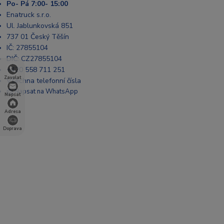
Po- Pá 7:00- 15:00
Enatruck s.r.o.
Ul. Jablunkovská 851
737 01 Český Těšín
IČ: 27855104
DIČ: CZ27855104
+420 558 711 251
Zavolat
Všechna telefonní čísla
📩 Napsat na WhatsApp
Napsat
Adresa
Doprava