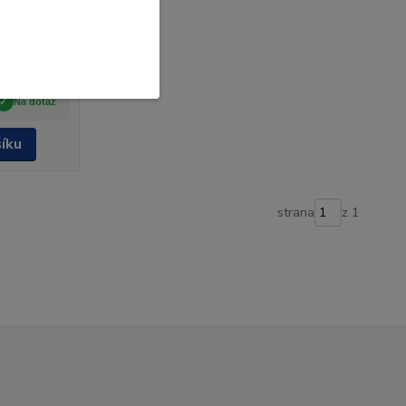
 na
Na dotaz
šíku
strana
z 1