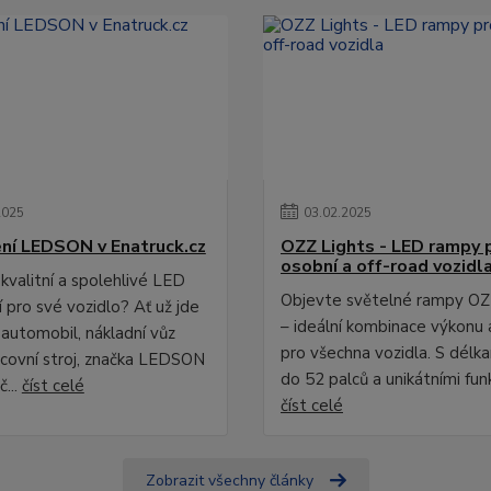
2025
03
.
02
.
2025
ní LEDSON v Enatruck.cz
OZZ Lights - LED rampy 
osobní a off-road vozidl
kvalitní a spolehlivé LED
Objevte světelné rampy OZ
 pro své vozidlo? Ať už jde
– ideální kombinace výkonu 
 automobil, nákladní vůz
pro všechna vozidla. S délk
covní stroj, značka LEDSON
do 52 palců a unikátními fun
č...
číst celé
číst celé
Zobrazit všechny články