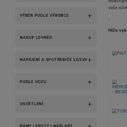
Investujt
vaše oček
VÝBĚR PODLE VÝROBCE
-
Níže vyb
NAKUP LEVNĚJI
NAPÁJENÍ A SPOTŘEBIČE 12/24V
PODLE VOZU
OSVĚTLENÍ
RÁMY | KRYTY | NÁŠLAPY