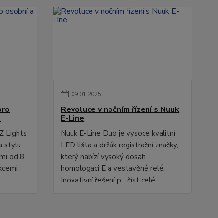
09
.
01
.
2025
pro
Revoluce v nočním řízení s Nuuk
a
E-Line
Z Lights
Nuuk E-Line Duo je vysoce kvalitní
a stylu
LED lišta a držák registrační značky,
ami od 8
který nabízí vysoký dosah,
kcemi!
homologaci E a vestavěné relé.
Inovativní řešení p...
číst celé