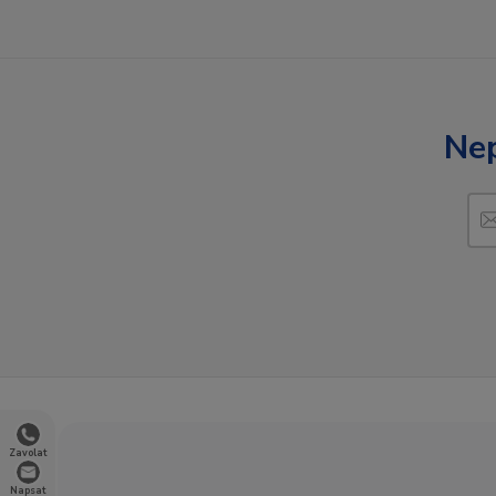
Nep
Zavolat
Napsat