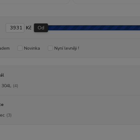
Kč
Od
adem
Novinka
Nyní levněji !
ál
I 304L
(4)
ce
ec
(3)