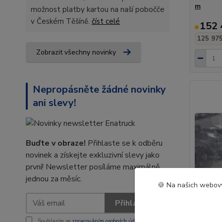
m
možnost platby kartou na naší pobočče
v Českém Těšíně.
číst celé
152 
125 975
Zobrazit všechny novinky
Nepropásněte žádné novinky
ani slevy!
Buďte v obraze!
Přihlaste se k odběru
novinek a získejte exkluzivní slevy jako
první! Newsletter posíláme maximálně
jednou za měsíc.
🍪 Na našich webový
Přihlásit se
Souhlasím se
zpracováním osobních údajů
za účelem