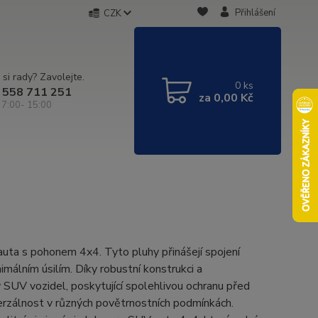
Přihlášení
CZK
 si rady? Zavolejte.
0
ks
 558 711 251
za
0,00 Kč
 7:00- 15:00
 auta s pohonem 4x4. Tyto pluhy přinášejí spojení
imálním úsilím. Díky robustní konstrukci a
 SUV vozidel, poskytující spolehlivou ochranu před
verzálnost v různých povětrnostních podmínkách.