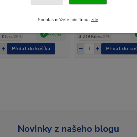
pluh "D" pro Pick-up vozy 1,93
Adaptér pro uchycení světel
sněžném pluhu
Souhlas můžete odmítnout
zde
.
110 Kč
3 931 Kč
/
ks
/
ks
Na dotaz
 Kč
3 249 Kč
bez DPH
bez DPH
Přidat do košíku
Přidat do ko
Novinky z našeho blogu