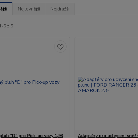
ější
Nejlevnější
Nejdražší
1-5 z 5
pluh "D" pro Pick-up vozy 1,93
Adaptéry pro uchycení sněž