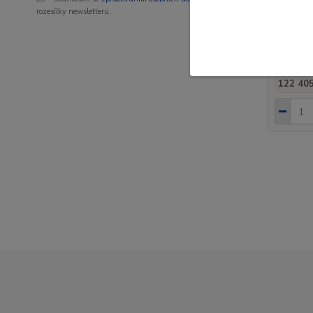
rozesílky newsletteru.
Sněžný 
m
148 
122 405