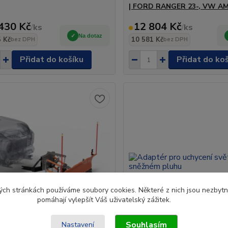
| FORD RANGER 23-, VW A
430 Kč
12 804 Kč
/
ks
/
ks
Na dotaz
 Kč
10 581 Kč
bez DPH
bez DPH
Přidat do košíku
Přidat do ko
ch stránkách používáme soubory cookies. Některé z nich jsou nezbytné
pomáhají vylepšít Váš uživatelský zážitek.
Souhlasím
Nastavení