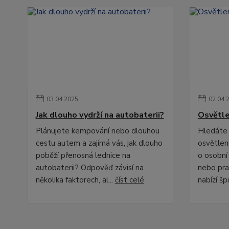
03
.
04
.
2025
02
.
04
.
Jak dlouho vydrží na autobaterii?
Osvětle
Plánujete kempování nebo dlouhou
Hledáte 
cestu autem a zajímá vás, jak dlouho
osvětlení
poběží přenosná lednice na
o osobní
autobaterii? Odpověď závisí na
nebo pra
několika faktorech, al...
číst celé
nabízí špi