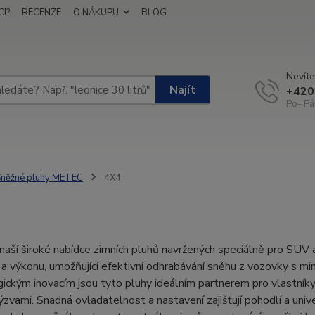
I?
RECENZE
O NÁKUPU
BLOG
Nevíte
Najít
+420
Po- Pá
něžné pluhy METEC
4X4
 naší široké nabídce zimních pluhů navržených speciálně pro SUV
a výkonu, umožňující efektivní odhrabávání sněhu z vozovky s min
ickým inovacím jsou tyto pluhy ideálním partnerem pro vlastníky
ýzvami. Snadná ovladatelnost a nastavení zajišťují pohodlí a uni