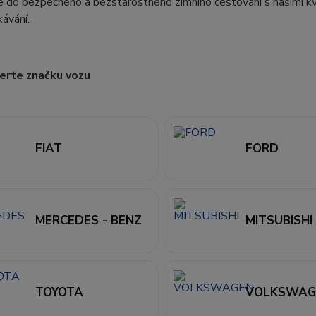
e do bezpečného a bezstarostného zimního cestování s našimi kva
ávání.
erte značku vozu
FIAT
FORD
MERCEDES - BENZ
MITSUBISHI
TOYOTA
VOLKSWAG