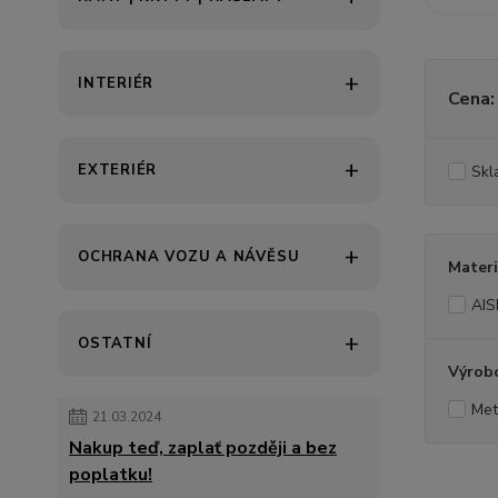
INTERIÉR
Cena:
EXTERIÉR
Skl
OCHRANA VOZU A NÁVĚSU
Materi
AIS
OSTATNÍ
Výrob
Met
21.03.2024
Nakup teď, zaplať později a bez
poplatku!