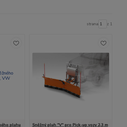
strana
z 1
ného pluhu
Sněžný pluh "V" pro Pick-up vozy 2,3 m