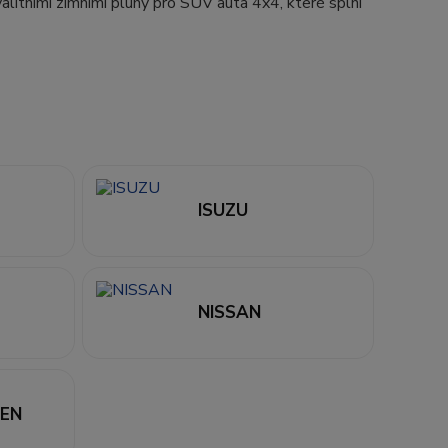
litními zimními pluhy pro SUV auta 4x4, které splní
ISUZU
NISSAN
EN