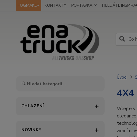
FOGMAKER
KONTAKTY
POPTÁVKA
HLEDÁTE INSPIRAC
Úvod
S
4X4
CHLAZENÍ
Vítejte v
elegance 
technolog
NOVINKY
zimními v