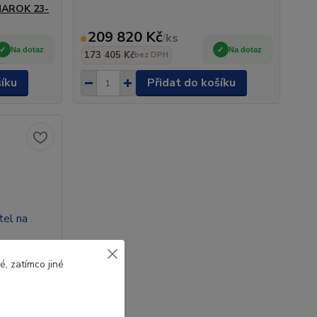
MAROK 23-
209 820 Kč
/
ks
Na dotaz
Na dotaz
173 405 Kč
bez DPH
šíku
Přidat do košíku
, zatímco jiné