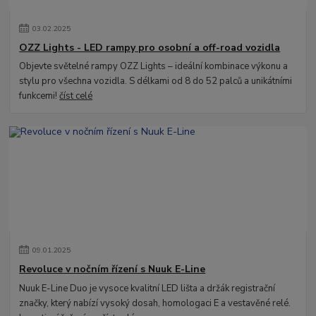
03
.
02
.
2025
OZZ Lights - LED rampy pro osobní a off-road vozidla
Objevte světelné rampy OZZ Lights – ideální kombinace výkonu a
stylu pro všechna vozidla. S délkami od 8 do 52 palců a unikátními
funkcemi!
číst celé
09
.
01
.
2025
Revoluce v nočním řízení s Nuuk E-Line
Nuuk E-Line Duo je vysoce kvalitní LED lišta a držák registrační
značky, který nabízí vysoký dosah, homologaci E a vestavěné relé.