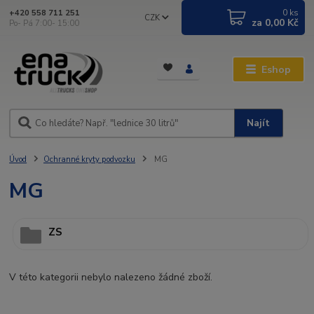
0
ks
+420 558 711 251
CZK
za
0,00 Kč
Po- Pá 7:00- 15:00
Eshop
Najít
Úvod
Ochranné kryty podvozku
MG
MG
ZS
V této kategorii nebylo nalezeno žádné zboží.