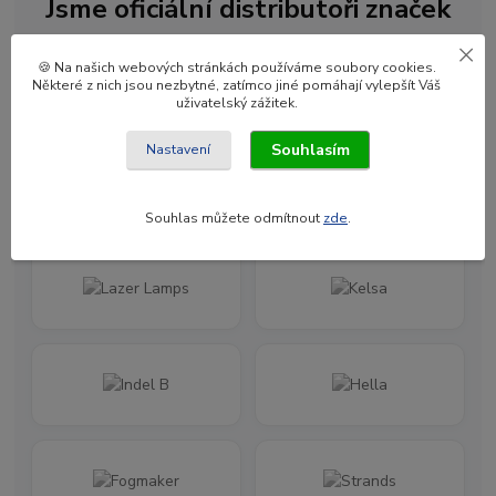
Jsme oficiální distributoři značek
🍪 Na našich webových stránkách používáme soubory cookies.
Některé z nich jsou nezbytné, zatímco jiné pomáhají vylepšít Váš
uživatelský zážitek.
Souhlasím
Nastavení
Souhlas můžete odmítnout
zde
.