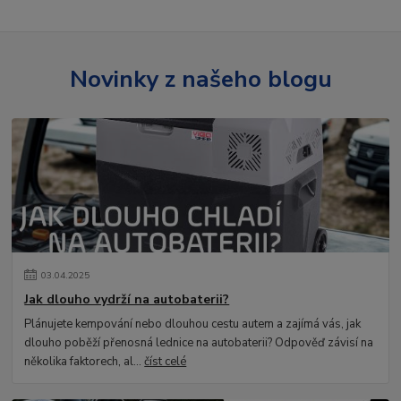
Novinky z našeho blogu
03
.
04
.
2025
Jak dlouho vydrží na autobaterii?
Plánujete kempování nebo dlouhou cestu autem a zajímá vás, jak
dlouho poběží přenosná lednice na autobaterii? Odpověď závisí na
několika faktorech, al...
číst celé