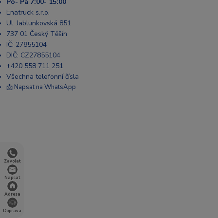
Po- Pá 7:00- 15:00
Enatruck s.r.o.
Ul. Jablunkovská 851
737 01 Český Těšín
IČ: 27855104
DIČ: CZ27855104
+420 558 711 251
Všechna telefonní čísla
📩 Napsat na WhatsApp
Zavolat
Napsat
Adresa
Doprava