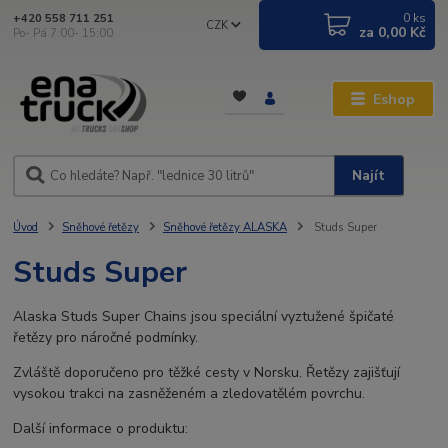
0
ks
+420 558 711 251
CZK
za
0,00 Kč
Po- Pá 7:00- 15:00
Eshop
Najít
Úvod
Sněhové řetězy
Sněhové řetězy ALASKA
Studs Super
Studs Super
Alaska Studs Super Chains jsou speciální vyztužené špičaté
řetězy pro náročné podmínky.
Zvláště doporučeno pro těžké cesty v Norsku. Řetězy zajišťují
vysokou trakci na zasněženém a zledovatělém povrchu.
Další informace o produktu: