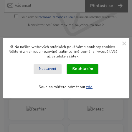
Přihlásit se
Souhlasím se
zpracováním osobních údajů
za účelem rozesílky newsletteru.
Newsletter posíláme maximálně jednou za měsíc
🍪 Na našich webových stránkách používáme soubory cookies.
Některé z nich jsou nezbytné, zatímco jiné pomáhají vylepšít Váš
uživatelský zážitek.
Jsme oficiální distributoři značek
Souhlasím
Nastavení
Souhlas můžete odmítnout
zde
.