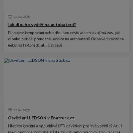
03
.
04
.
2025
Jak dlouho vydrží na autobaterii?
Plánujete kempování nebo dlouhou cestu autem a zajímá vás, jak
dlouho poběží přenosná lednice na autobaterii? Odpověď závisí na
několika faktorech, al...
číst celé
02
.
04
.
2025
Osvětlení LEDSON v Enatruck.cz
Hledáte kvalitní a spolehlivé LED osvětlení pro své vozidlo? Ať už
jde o osobní automobil, nákladní vůz nebo pracovní stroj, značka