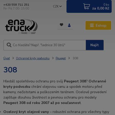
0
ks
+420 558 711 251
CZK
za
0,00 Kč
Po- Pá 7:00- 15:00
Eshop
Najít
Úvod
Ochranné kryty podvozku
Peugeot
308
308
Hledáš spolehlivou ochranu pro svůj
Peugeot 308
?
Ochranné
kryty podvozku
chrání olejovou vanu a spodek motoru před
kameny, nečistotami a poškozením terénem. Ocelové provedení
zajišťuje dlouhou životnost a pevnou ochranu pro modely
Peugeot 308 od roku 2007 až po současnost
.
Ocelový kryt olejové vany
– robustní ochrana pro všechny typy