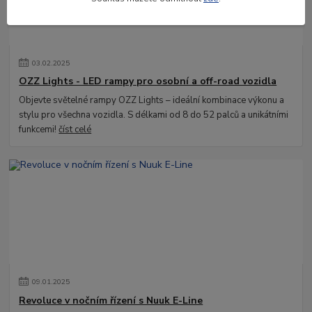
03
.
02
.
2025
OZZ Lights - LED rampy pro osobní a off-road vozidla
Objevte světelné rampy OZZ Lights – ideální kombinace výkonu a
stylu pro všechna vozidla. S délkami od 8 do 52 palců a unikátními
funkcemi!
číst celé
09
.
01
.
2025
Revoluce v nočním řízení s Nuuk E-Line