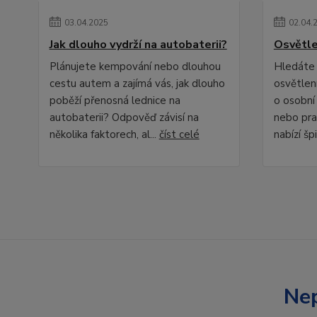
03
.
04
.
2025
02
.
04
.
Jak dlouho vydrží na autobaterii?
Osvětle
Plánujete kempování nebo dlouhou
Hledáte 
cestu autem a zajímá vás, jak dlouho
osvětlení
poběží přenosná lednice na
o osobní
autobaterii? Odpověď závisí na
nebo pra
několika faktorech, al...
číst celé
nabízí špi
Nep