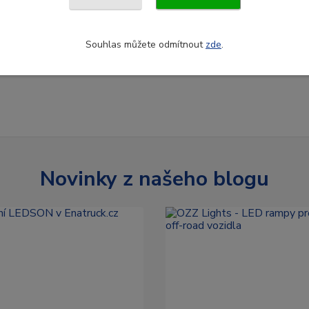
Souhlas můžete odmítnout
zde
.
Novinky z našeho blogu