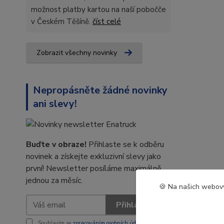
možnost platby kartou na naší pobočče
v Českém Těšíně.
číst celé
Zobrazit všechny novinky
Nepropásněte žádné novinky
ani slevy!
Buďte v obraze!
Přihlaste se k odběru
novinek a získejte exkluzivní slevy jako
první! Newsletter posíláme maximálně
jednou za měsíc.
🍪 Na našich webový
Přihlásit se
Souhlasím se
zpracováním osobních údajů
za účelem