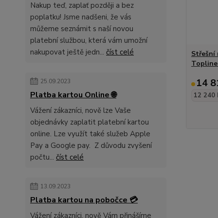
Nakup teď, zaplať později a bez
poplatku! Jsme nadšeni, že vás
můžeme seznámit s naší novou
platební službou, která vám umožní
nakupovat ještě jedn...
číst celé
Střešní
Topline
14 8
25.09.2023
Platba kartou Online 🌐
12 240 
Vážení zákazníci, nově lze Vaše
objednávky zaplatit platební kartou
online. Lze využít také služeb Apple
Pay a Google pay. Z důvodu zvyšení
počtu...
číst celé
13.09.2023
Platba kartou na pobočce 💳
Vážení zákazníci, nově Vám přinášíme