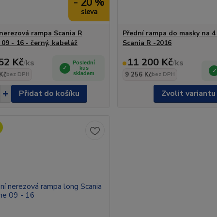
- 20 %
 nerezová rampa Scania R
Přední rampa do masky na 4 
09 - 16 - černý, kabeláž
Scania R -2016
52 Kč
11 200 Kč
/
ks
/
ks
Poslední
kus
Kč
skladem
9 256 Kč
bez DPH
bez DPH
Přidat do košíku
Zvolit variantu