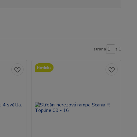
strana
z 1
Novinka