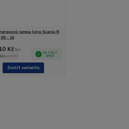
 nerezová rampa long Scania R
 09 - 16
10 Kč
/
ks
Do 2 až 3
Kč
týdnů
bez DPH
Zvolit variantu