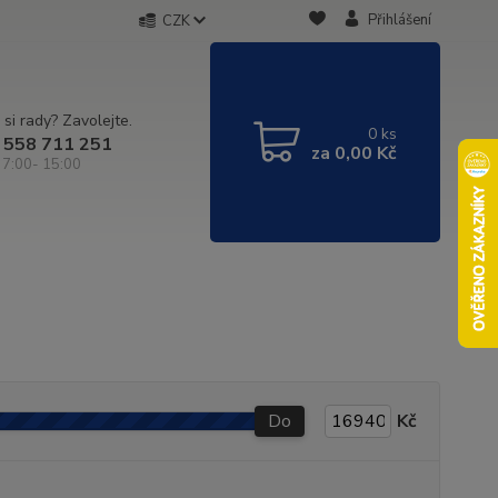
Přihlášení
CZK
 si rady? Zavolejte.
0
ks
 558 711 251
za
0,00 Kč
 7:00- 15:00
Do
Kč