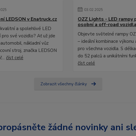
2025
03
.
02
.
2025
ní LEDSON v Enatruck.cz
OZZ Lights - LED rampy 
osobní a off-road vozidl
kvalitní a spolehlivé LED
Objevte světelné rampy OZ
 pro své vozidlo? Ať už jde
– ideální kombinace výkonu 
 automobil, nákladní vůz
pro všechna vozidla. S délk
covní stroj, značka LEDSON
do 52 palců a unikátními fun
č...
číst celé
číst celé
Zobrazit všechny články
ropásněte žádné novinky ani sl