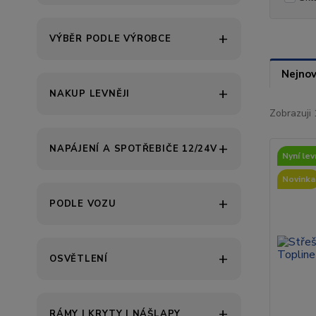
VÝBĚR PODLE VÝROBCE
Nejnov
NAKUP LEVNĚJI
Zobrazuji 
NAPÁJENÍ A SPOTŘEBIČE 12/24V
Nyní levn
Novinka
PODLE VOZU
OSVĚTLENÍ
RÁMY | KRYTY | NÁŠLAPY