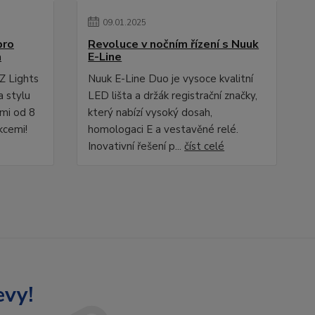
09
.
01
.
2025
pro
Revoluce v nočním řízení s Nuuk
a
E-Line
Z Lights
Nuuk E-Line Duo je vysoce kvalitní
a stylu
LED lišta a držák registrační značky,
ami od 8
který nabízí vysoký dosah,
kcemi!
homologaci E a vestavěné relé.
Inovativní řešení p...
číst celé
evy!