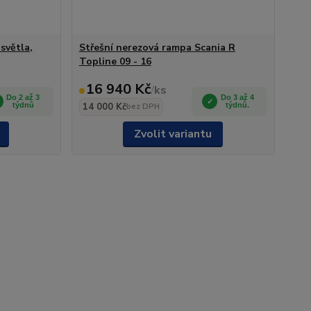
světla,
Střešní nerezová rampa Scania R
Topline 09 - 16
16 940 Kč
/
ks
Do 2 až 3
Do 3 až 4
týdnů
14 000 Kč
týdnů.
bez DPH
Zvolit variantu