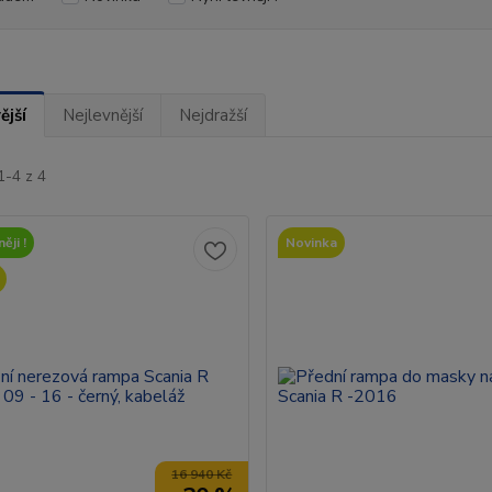
ější
Nejlevnější
Nejdražší
1-4 z 4
ěji !
Novinka
16 940 Kč