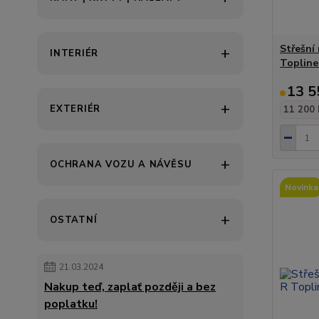
Střešní
INTERIÉR
Topline 
13 5
EXTERIÉR
11 200 
OCHRANA VOZU A NÁVĚSU
Novinka
OSTATNÍ
21.03.2024
Nakup teď, zaplať později a bez
poplatku!