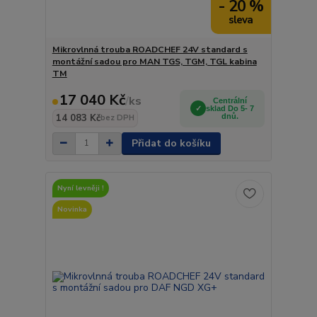
- 20 %
Mikrovlnná trouba ROADCHEF 24V standard s
montážní sadou pro MAN TGS, TGM, TGL kabina
TM
17 040 Kč
/
ks
Centrální
sklad Do 5- 7
14 083 Kč
dnů.
bez DPH
Přidat do košíku
Nyní levněji !
Novinka