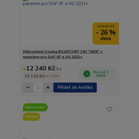
16 540 Kč
- 26 %
Mikrovlnná trouba ROADCHEF 24V "SIDE" s
panelem pro DAF XF a XG 2021+
12 240 Kč
/
ks
Do 2 až 3
10 116 Kč
týdnů
bez DPH
Přidat do košíku
Nyní levněji !
Novinka