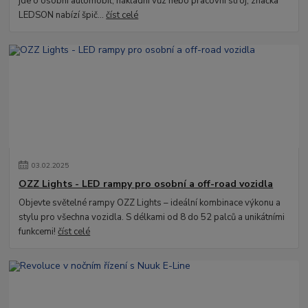
jde o osobní automobil, nákladní vůz nebo pracovní stroj, značka
LEDSON nabízí špič...
číst celé
03
.
02
.
2025
OZZ Lights - LED rampy pro osobní a off-road vozidla
Objevte světelné rampy OZZ Lights – ideální kombinace výkonu a
stylu pro všechna vozidla. S délkami od 8 do 52 palců a unikátními
funkcemi!
číst celé