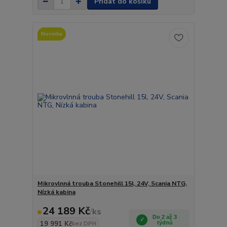
Přidat do košíku
Novinka
Mikrovlnná trouba Stonehill 15l, 24V, Scania NTG,
Nízká kabina
24 189 Kč
/
ks
Do 2 až 3
19 991 Kč
týdnů
bez DPH