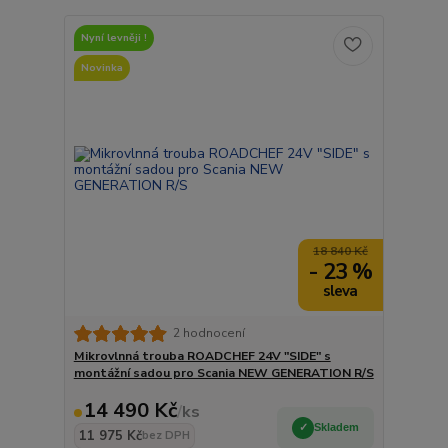
Nyní levněji !
Novinka
18 840 Kč
- 23 %
2 hodnocení
Mikrovlnná trouba ROADCHEF 24V "SIDE" s
montážní sadou pro Scania NEW GENERATION R/S
14 490 Kč
/
ks
Skladem
11 975 Kč
bez DPH