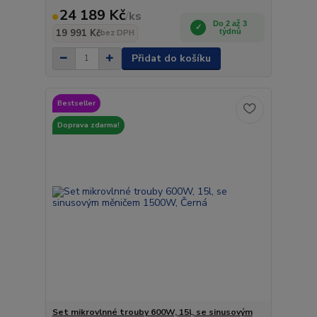
24 189 Kč
/
ks
Do 2 až 3
19 991 Kč
týdnů
bez DPH
Přidat do košíku
Bestseller
Doprava zdarma!
Set mikrovlnné trouby 600W, 15l, se sinusovým