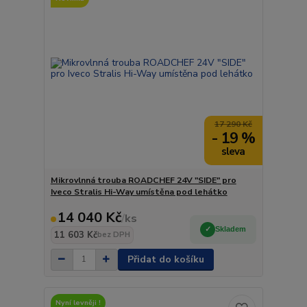
17 290 Kč
- 19 %
Mikrovlnná trouba ROADCHEF 24V "SIDE" pro
Iveco Stralis Hi-Way umístěna pod lehátko
14 040 Kč
/
ks
Skladem
11 603 Kč
bez DPH
Přidat do košíku
Nyní levněji !