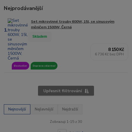
Nejprodávanější
Set mikrovlnné trouby 600W, 15l, se sinusovým
měničem 1500W, Černá
1.
Skladem
8 150 Kč
6 736 Kč bez DPH
Bestseller
Doprava zdarma!
Upřesnit fiiltrování
Nejnovější
Nejlevnější
Nejdražší
Zobrazuji 1-15 z 30