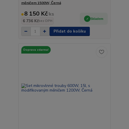
měničem 1500W, Černá
8 150 Kč
/
ks
Skladem
6 736 Kč
bez DPH
Přidat do košíku
Doprava zdarma!