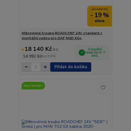
22 440 Kč
- 19 %
Mikrovlnná trouba ROADCHEF 24V standard s
montážní sadou pro DAF NGD XG+
18 140 Kč
/
ks
Centrální
sklad Do 5- 7
14 992 Kč
dnů.
bez DPH
Přidat do košíku
Nyní levněji !