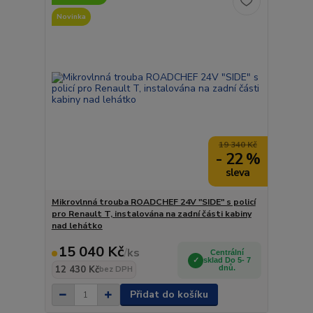
Novinka
19 340 Kč
- 22 %
Mikrovlnná trouba ROADCHEF 24V "SIDE" s policí
pro Renault T, instalována na zadní části kabiny
nad lehátko
15 040 Kč
/
ks
Centrální
sklad Do 5- 7
12 430 Kč
dnů.
bez DPH
Přidat do košíku