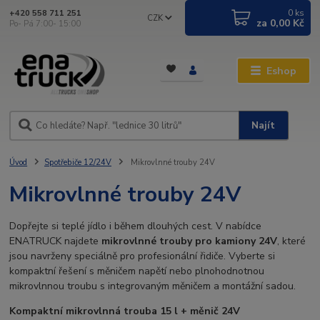
0
ks
+420 558 711 251
CZK
za
0,00 Kč
Po- Pá 7:00- 15:00
Eshop
Najít
Úvod
Spotřebiče 12/24V
Mikrovlnné trouby 24V
Mikrovlnné trouby 24V
Dopřejte si teplé jídlo i během dlouhých cest. V nabídce
ENATRUCK najdete
mikrovlnné trouby pro kamiony 24V
, které
jsou navrženy speciálně pro profesionální řidiče. Vyberte si
kompaktní řešení s měničem napětí nebo plnohodnotnou
mikrovlnnou troubu s integrovaným měničem a montážní sadou.
Kompaktní mikrovlnná trouba 15 l + měnič 24V