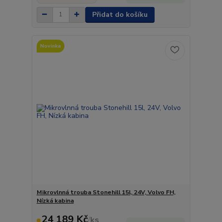
Přidat do košíku
Novinka
Mikrovlnná trouba Stonehill 15l, 24V, Volvo FH,
Nízká kabina
24 189 Kč
/
ks