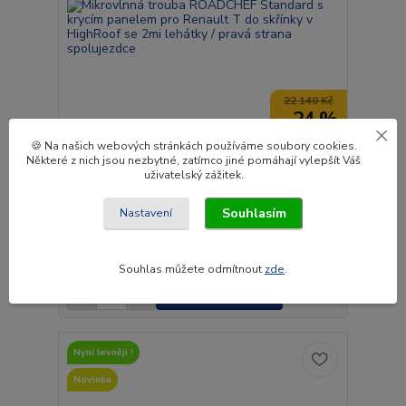
22 140 Kč
- 24 %
🍪 Na našich webových stránkách používáme soubory cookies.
Některé z nich jsou nezbytné, zatímco jiné pomáhají vylepšít Váš
Mikrovlnná trouba ROADCHEF Standard s krycím
uživatelský zážitek.
panelem pro Renault T do skřínky v HighRoof se
2mi lehátky / pravá strana spolujezdce
Souhlasím
Nastavení
16 840 Kč
/
ks
Skladem
13 917 Kč
bez DPH
Souhlas můžete odmítnout
zde
.
Přidat do košíku
Nyní levněji !
Novinka