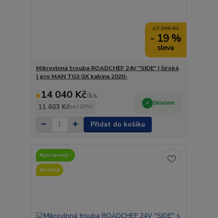
17 290 Kč
- 19 %
Mikrovlnná trouba ROADCHEF 24V "SIDE" ( široká
) pro MAN TG3 GX kabina 2020-
14 040 Kč
/
ks
Skladem
11 603 Kč
bez DPH
Přidat do košíku
Nyní levněji !
Novinka