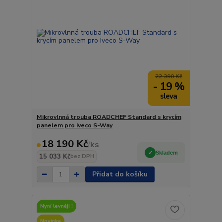
22 390 Kč
- 19 %
Mikrovlnná trouba ROADCHEF Standard s krycím
panelem pro Iveco S-Way
18 190 Kč
/
ks
Skladem
15 033 Kč
bez DPH
Přidat do košíku
Nyní levněji !
Novinka