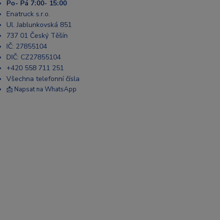
Po- Pá 7:00- 15:00
Enatruck s.r.o.
Ul. Jablunkovská 851
737 01 Český Těšín
IČ: 27855104
DIČ: CZ27855104
+420 558 711 251
Všechna telefonní čísla
📩 Napsat na WhatsApp