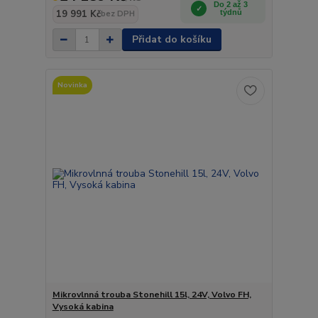
Do 2 až 3
19 991 Kč
týdnů
bez DPH
Přidat do košíku
Novinka
Mikrovlnná trouba Stonehill 15l, 24V, Volvo FH,
Vysoká kabina