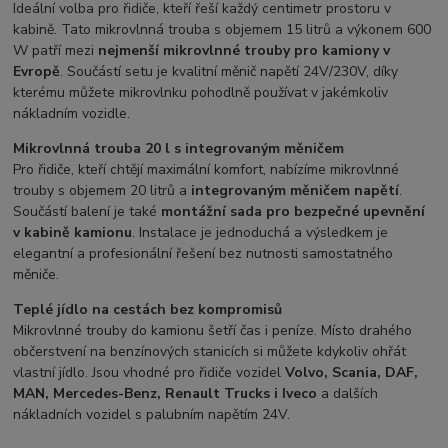
Ideální volba pro řidiče, kteří řeší každý centimetr prostoru v
kabině. Tato mikrovlnná trouba s objemem 15 litrů a výkonem 600
W patří mezi
nejmenší mikrovlnné trouby pro kamiony v
Evropě
. Součástí setu je kvalitní měnič napětí 24V/230V, díky
kterému můžete mikrovlnku pohodlně používat v jakémkoliv
nákladním vozidle.
Mikrovlnná trouba 20 l s integrovaným měničem
Pro řidiče, kteří chtějí maximální komfort, nabízíme mikrovlnné
trouby s objemem 20 litrů a
integrovaným měničem napětí
.
Součástí balení je také
montážní sada pro bezpečné upevnění
v kabině kamionu
. Instalace je jednoduchá a výsledkem je
elegantní a profesionální řešení bez nutnosti samostatného
měniče.
Teplé jídlo na cestách bez kompromisů
Mikrovlnné trouby do kamionu šetří čas i peníze. Místo drahého
občerstvení na benzínových stanicích si můžete kdykoliv ohřát
vlastní jídlo. Jsou vhodné pro řidiče vozidel
Volvo, Scania, DAF,
MAN, Mercedes-Benz, Renault Trucks i Iveco
a dalších
nákladních vozidel s palubním napětím 24V.