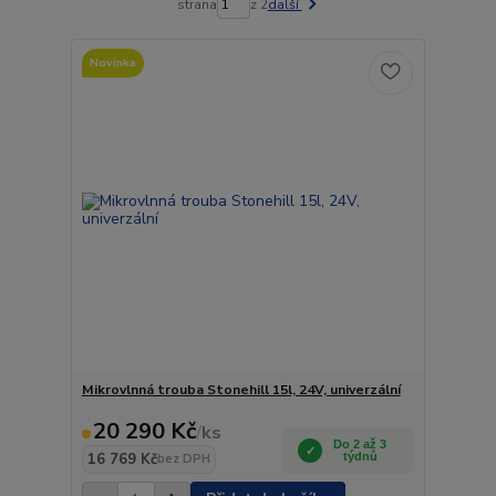
strana
z 2
další
Novinka
Mikrovlnná trouba Stonehill 15l, 24V, univerzální
20 290 Kč
/
ks
Do 2 až 3
16 769 Kč
týdnů
bez DPH