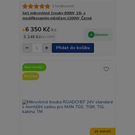
1 hodnocení
Set mikrovlnné trouby 600W, 15l, s
modifikovaným měničem 1200W, Černá
6 350 Kč
/
ks
Skladem
5 248 Kč
bez DPH
Přidat do košíku
Nyní levněji !
Novinka
21 340 Kč