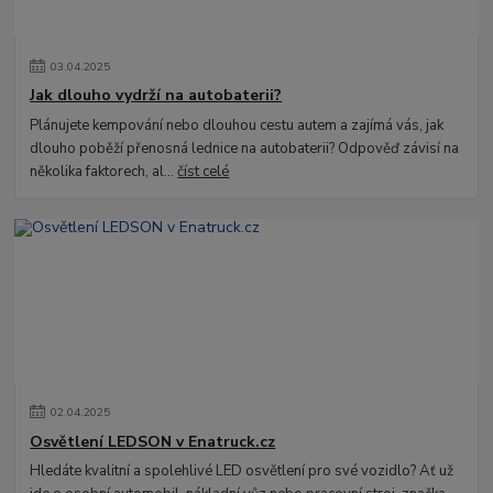
03
.
04
.
2025
Jak dlouho vydrží na autobaterii?
Plánujete kempování nebo dlouhou cestu autem a zajímá vás, jak
dlouho poběží přenosná lednice na autobaterii? Odpověď závisí na
několika faktorech, al...
číst celé
02
.
04
.
2025
Osvětlení LEDSON v Enatruck.cz
Hledáte kvalitní a spolehlivé LED osvětlení pro své vozidlo? Ať už