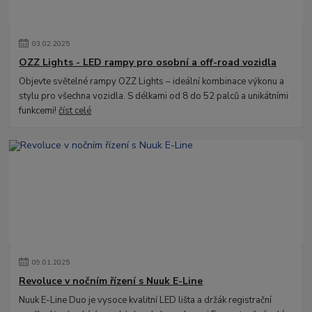
03
.
02
.
2025
OZZ Lights - LED rampy pro osobní a off-road vozidla
Objevte světelné rampy OZZ Lights – ideální kombinace výkonu a
stylu pro všechna vozidla. S délkami od 8 do 52 palců a unikátními
funkcemi!
číst celé
09
.
01
.
2025
Revoluce v nočním řízení s Nuuk E-Line
Nuuk E-Line Duo je vysoce kvalitní LED lišta a držák registrační