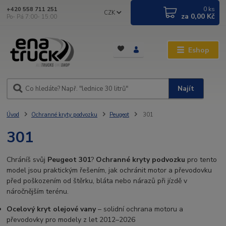
0
ks
+420 558 711 251
CZK
za
0,00 Kč
Po- Pá 7:00- 15:00
Eshop
Najít
Úvod
Ochranné kryty podvozku
Peugeot
301
301
Chráníš svůj
Peugeot 301
?
Ochranné kryty podvozku
pro tento
model jsou praktickým řešením, jak ochránit motor a převodovku
před poškozením od štěrku, bláta nebo nárazů při jízdě v
náročnějším terénu.
Ocelový kryt olejové vany
– solidní ochrana motoru a
převodovky pro modely z let 2012–2026