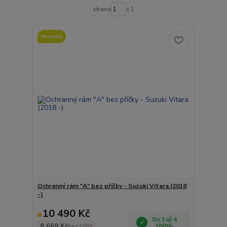
strana
z 1
Novinka
Ochranný rám "A" bez příčky - Suzuki Vitara (2018
-)
10 490 Kč
Do 3 až 4
8 669 Kč
týdnů.
bez DPH