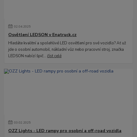
02
.
04
.
2025
Osvětlení LEDSON v Enatruck.cz
Hledáte kvalitní a spolehlivé LED osvětlení pro své vozidlo? Ať už
jde o osobní automobil, nákladní vůz nebo pracovní stroj, značka
LEDSON nabízí špič...
číst celé
03
.
02
.
2025
OZZ Lights - LED rampy pro osobní a off-road vozidla