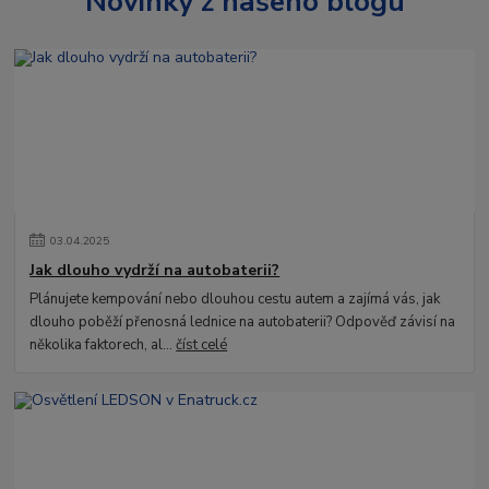
Novinky z našeho blogu
03
.
04
.
2025
Jak dlouho vydrží na autobaterii?
Plánujete kempování nebo dlouhou cestu autem a zajímá vás, jak
dlouho poběží přenosná lednice na autobaterii? Odpověď závisí na
několika faktorech, al...
číst celé