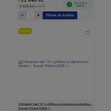
11 640 Kč
Do 3 až 4
9 620 Kč
týdnů.
bez DPH
Přidat do košíku
Novinka
Ochranný rám "A" s příčkou a nápravovou deskou -
Suzuki Vitara (2018 -)