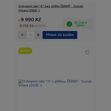
Ochranný rám "A" bez příčky ČERNÝ - Suzuki
Vitara (2018 -)
9 990 Kč
Do 3 až 4
8 256 Kč
týdnů.
bez DPH
Přidat do košíku
Novinka