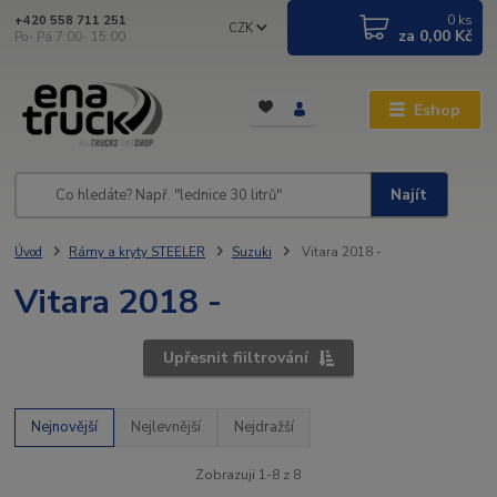
0
ks
+420 558 711 251
CZK
za
0,00 Kč
Po- Pá 7:00- 15:00
Eshop
Najít
Úvod
Rámy a kryty STEELER
Suzuki
Vitara 2018 -
Vitara 2018 -
Upřesnit fiiltrování
Nejnovější
Nejlevnější
Nejdražší
Zobrazuji 1-8 z 8