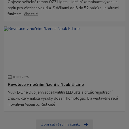
Objevte světelné rampy OZZ Lights – ideální kombinace výkonu a
stylu pro všechna vozidla. S délkami od 8 do 52 palců a unikátními
funkcemi!
číst celé
09
.
01
.
2025
Revoluce v nočním řízení s Nuuk E-Line
Nuuk E-Line Duo je vysoce kvalitní LED lišta a držák registrační
značky, který nabízí vysoký dosah, homologaci E a vestavěné relé.
Inovativní řešení p...
číst celé
Zobrazit všechny články