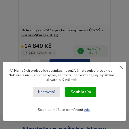
Ochranný rám "A" s příčkou a nápravnicí ČERNÝ -
Suzuki Vitara (2018 -)
14 840 Kč
Do 3 až 4
12 264 Kč
týdnů.
bez DPH
Přidat do košíku
🍪 Na našich webových stránkách používáme soubory cookies.
Některé z nich jsou nezbytné, zatímco jiné pomáhají vylepšít Váš
uživatelský zážitek.
strana
z 1
Souhlasím
Nastavení
Souhlas můžete odmítnout
zde
.