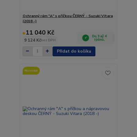
Ochranný rám "A" s příčkou ČERNÝ - Suzuki Vitara
(2018 -)
11 040 Kč
Do 3 až 4
9 124 Kč
týdnů.
bez DPH
Přidat do košíku
Novinka