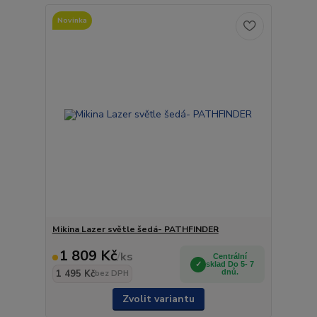
Novinka
Mikina Lazer světle šedá- PATHFINDER
1 809 Kč
/
ks
Centrální
sklad Do 5- 7
1 495 Kč
dnů.
bez DPH
Zvolit variantu