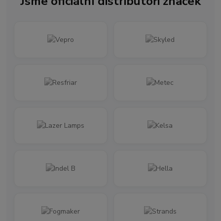
Jsme oficiální distributoři značek