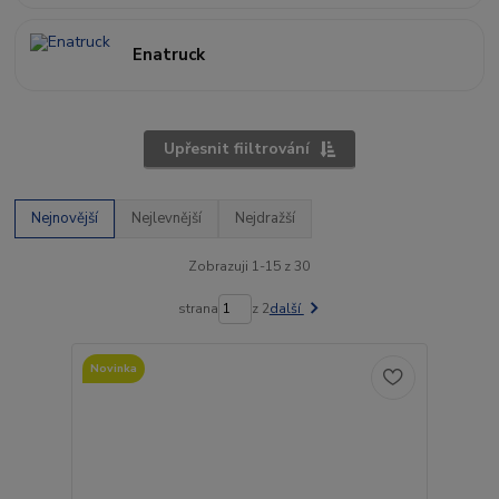
Enatruck
Upřesnit fiiltrování
Nejnovější
Nejlevnější
Nejdražší
Zobrazuji 1-15 z 30
strana
z 2
další
Novinka