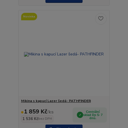
Novinka
Mikina s kapucí Lazer šedá- PATHFINDER
1 859 Kč
/
ks
Centrální
sklad Do 5- 7
1 536 Kč
dnů.
bez DPH