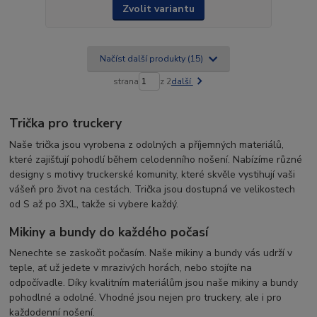
Zvolit variantu
Načíst další produkty (15)
strana
z 2
další
Trička pro truckery
Naše trička jsou vyrobena z odolných a příjemných materiálů,
které zajišťují pohodlí během celodenního nošení. Nabízíme různé
designy s motivy truckerské komunity, které skvěle vystihují vaši
vášeň pro život na cestách. Trička jsou dostupná ve velikostech
od S až po 3XL, takže si vybere každý.
Mikiny a bundy do každého počasí
Nenechte se zaskočit počasím. Naše mikiny a bundy vás udrží v
teple, ať už jedete v mrazivých horách, nebo stojíte na
odpočívadle. Díky kvalitním materiálům jsou naše mikiny a bundy
pohodlné a odolné. Vhodné jsou nejen pro truckery, ale i pro
každodenní nošení.