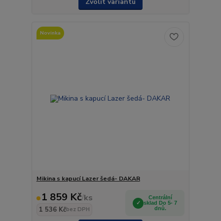
Zvolit variantu
Novinka
Mikina s kapucí Lazer šedá- DAKAR
1 859 Kč
/
ks
Centrální
sklad Do 5- 7
1 536 Kč
dnů.
bez DPH