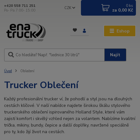
0
ks
+420 558 711 251
CZK
za
0,00 Kč
Po- Pá 7:00- 15:00
Eshop
Najít
Úvod
Oblečení
Trucker Oblečení
Každý profesionální trucker ví, že pohodlí a styl jsou na dlouhých
cestách klíčové. V naší nabídce najdete širokou škálu stylového
truckerského oblečení ispirovaného Holland Style, které vám
zajistí komfort i skvělý vzhled nejen za volantem. Nabízíme kvalitní
trička, mikiny, bundy, čepice a další doplňky, navržené speciálně
pro ty, kdo žijí život na cestách.