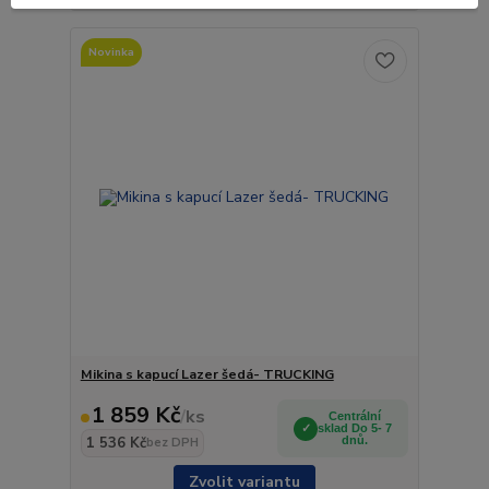
Novinka
Mikina s kapucí Lazer šedá- TRUCKING
1 859 Kč
/
ks
Centrální
sklad Do 5- 7
1 536 Kč
dnů.
bez DPH
Zvolit variantu