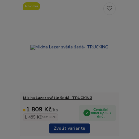
Novinka
Mikina Lazer světle šedá- TRUCKING
1 809 Kč
/
ks
Centrální
sklad Do 5- 7
1 495 Kč
dnů.
bez DPH
Zvolit variantu