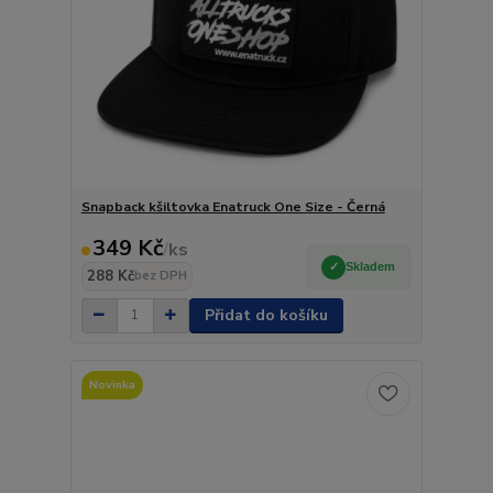
Snapback kšiltovka Enatruck One Size - Černá
349 Kč
/
ks
Skladem
288 Kč
bez DPH
Přidat do košíku
Novinka