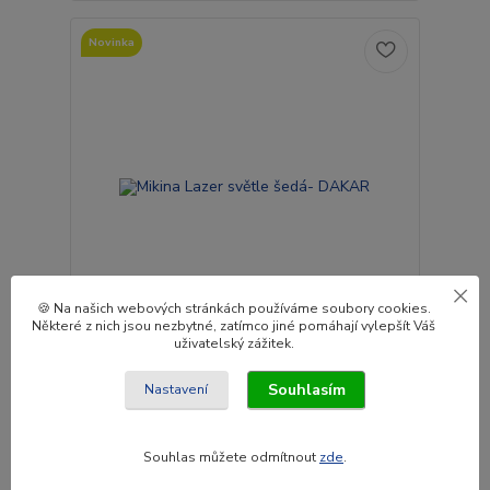
Novinka
🍪 Na našich webových stránkách používáme soubory cookies.
Některé z nich jsou nezbytné, zatímco jiné pomáhají vylepšít Váš
uživatelský zážitek.
Mikina Lazer světle šedá- DAKAR
Souhlasím
Nastavení
1 809 Kč
/
ks
Centrální
sklad Do 5- 7
1 495 Kč
dnů.
bez DPH
Souhlas můžete odmítnout
zde
.
Zvolit variantu