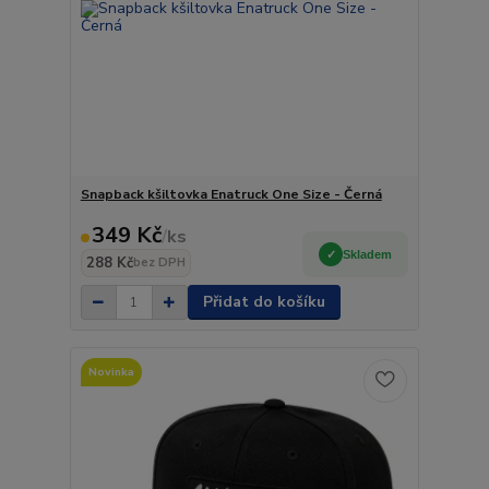
Snapback kšiltovka Enatruck One Size - Černá
349 Kč
/
ks
Skladem
288 Kč
bez DPH
Přidat do košíku
Novinka