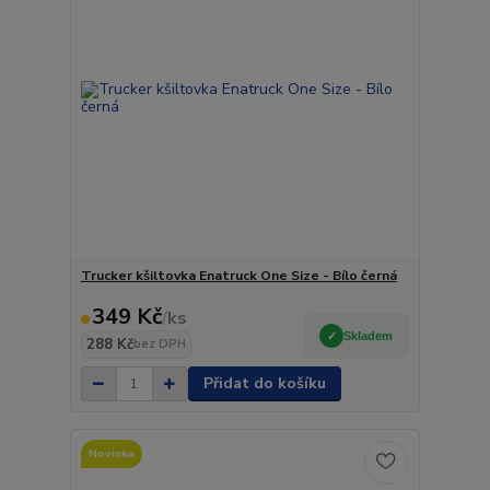
Trucker kšiltovka Enatruck One Size - Bílo černá
349 Kč
/
ks
Skladem
288 Kč
bez DPH
Přidat do košíku
Novinka