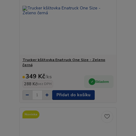
Trucker kšiltovka Enatruck One Size - Zeleno
černá
349 Kč
/
ks
Skladem
288 Kč
bez DPH
Přidat do košíku
Novinka