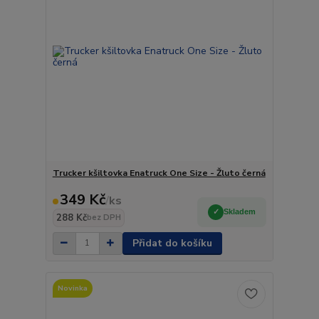
Trucker kšiltovka Enatruck One Size - Žluto černá
349 Kč
/
ks
Skladem
288 Kč
bez DPH
Přidat do košíku
Novinka