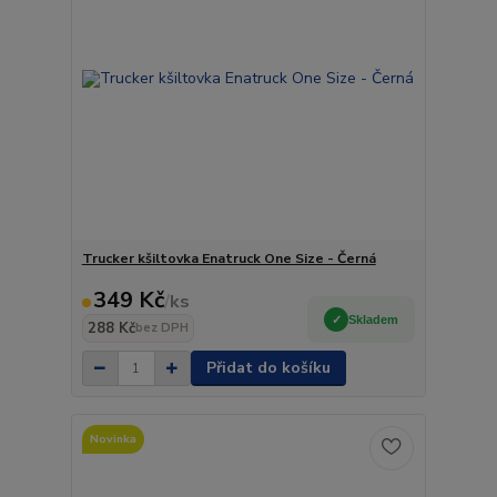
Trucker kšiltovka Enatruck One Size - Černá
349 Kč
/
ks
Skladem
288 Kč
bez DPH
Přidat do košíku
Novinka