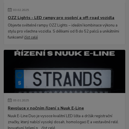
03
.
02
.
2025
OZZ Lights - LED rampy pro osobní a off-road vozidla
Objevte světelné rampy OZZ Lights – ideální kombinace výkonu a
stylu pro všechna vozidla. S délkami od 8 do 52 palců a unikátními
funkcemi!
číst celé
09
.
01
.
2025
Revoluce v nočním řízení s Nuuk E-Line
Nuuk E-Line Duo je vysoce kvalitní LED lišta a držák registrační
značky, který nabízí vysoký dosah, homologaci E a vestavěné relé.
Inovativní řešení p...
číst celé