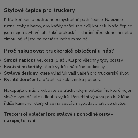
Stylové čepice pro truckery
K truckerskému outfitu neodmyslitelně patří čepice. Nabízíme
různé styly a barvy, aby každý našel ten svůj kousek. Naše čepice
jsou nejen stylové, ale také praktické – chrání před sluncem nebo
zimou, ať už jste na cestách, nebo mimo ně.
Proč nakupovat truckerské oblečení u nás?
Široká nabídka
velikostí (S až 3XL) pro všechny typy postav.
Kvalitní materiály
, které vydrží i náročné podmínky.
Stylové designy
, které vyjadřují vaši vášeň pro truckerský život.
Rychlé doručení
a přátelská zákaznická podpora.
Nakupujte u nás a vybavte se truckerským oblečením, které nejen
skvěle vypadá, ale i dlouho vydrží. Perfektní výbava pro každého
řidiče kamionu, který chce na cestách vypadat a cítit se skvěle.
Truckerské oblečení pro stylové a pohodlné cesty –
nakupujte nyní!