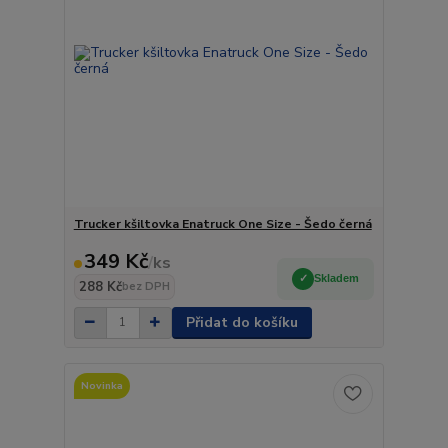
Trucker kšiltovka Enatruck One Size - Šedo černá
349 Kč
/
ks
Skladem
288 Kč
bez DPH
Přidat do košíku
Novinka