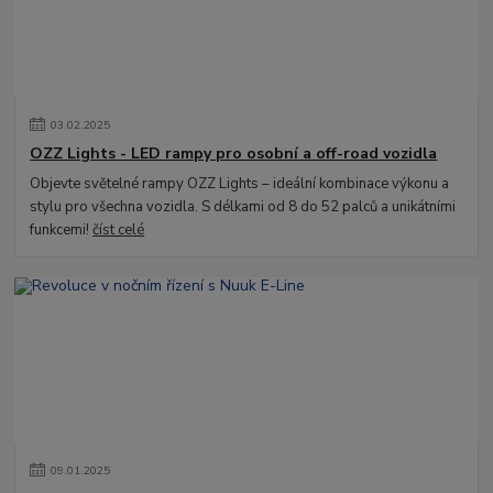
03
.
02
.
2025
OZZ Lights - LED rampy pro osobní a off-road vozidla
Objevte světelné rampy OZZ Lights – ideální kombinace výkonu a
stylu pro všechna vozidla. S délkami od 8 do 52 palců a unikátními
funkcemi!
číst celé
09
.
01
.
2025