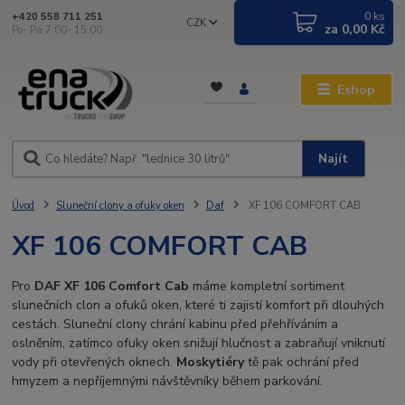
0
ks
+420 558 711 251
CZK
za
0,00 Kč
Po- Pá 7:00- 15:00
Eshop
Najít
Úvod
Sluneční clony a ofuky oken
Daf
XF 106 COMFORT CAB
XF 106 COMFORT CAB
Pro
DAF XF 106 Comfort Cab
máme kompletní sortiment
slunečních clon a ofuků oken, které ti zajistí komfort při dlouhých
cestách. Sluneční clony chrání kabinu před přehříváním a
oslněním, zatímco ofuky oken snižují hlučnost a zabraňují vniknutí
vody při otevřených oknech.
Moskytiéry
tě pak ochrání před
hmyzem a nepříjemnými návštěvníky během parkování.