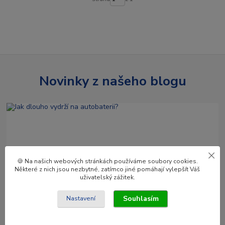
Novinky z našeho blogu
🍪 Na našich webových stránkách používáme soubory cookies.
Některé z nich jsou nezbytné, zatímco jiné pomáhají vylepšít Váš
uživatelský zážitek.
03
.
04
.
2025
Souhlasím
Nastavení
Jak dlouho vydrží na autobaterii?
Plánujete kempování nebo dlouhou cestu autem a zajímá vás, jak