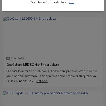
dlouho poběží přenosná lednice na autobaterii? Odpověď závisí na
Souhlas můžete odmítnout
zde
.
několika faktorech, al...
číst celé
02
.
04
.
2025
Osvětlení LEDSON v Enatruck.cz
Hledáte kvalitní a spolehlivé LED osvětlení pro své vozidlo? Ať už
jde o osobní automobil, nákladní vůz nebo pracovní stroj, značka
LEDSON nabízí špič...
číst celé