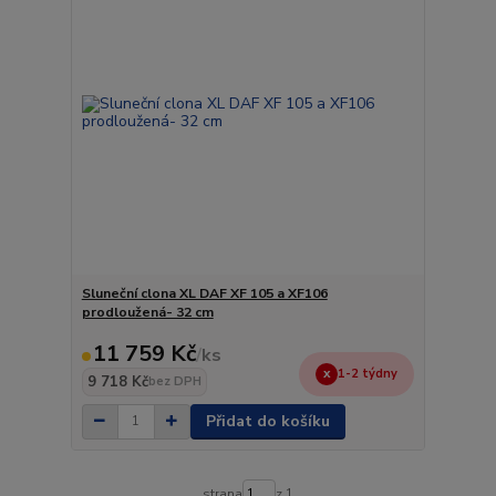
Sluneční clona XL DAF XF 105 a XF106
prodloužená- 32 cm
11 759 Kč
/
ks
1-2 týdny
9 718 Kč
bez DPH
Přidat do košíku
strana
z 1