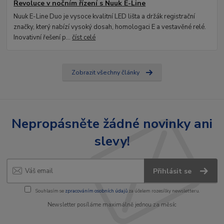
Revoluce v nočním řízení s Nuuk E-Line
Nuuk E-Line Duo je vysoce kvalitní LED lišta a držák registrační
značky, který nabízí vysoký dosah, homologaci E a vestavěné relé.
Inovativní řešení p...
číst celé
Zobrazit všechny články
Nepropásněte žádné novinky ani
slevy!
Přihlásit se
Souhlasím se
zpracováním osobních údajů
za účelem rozesílky newsletteru.
Newsletter posíláme maximálně jednou za měsíc