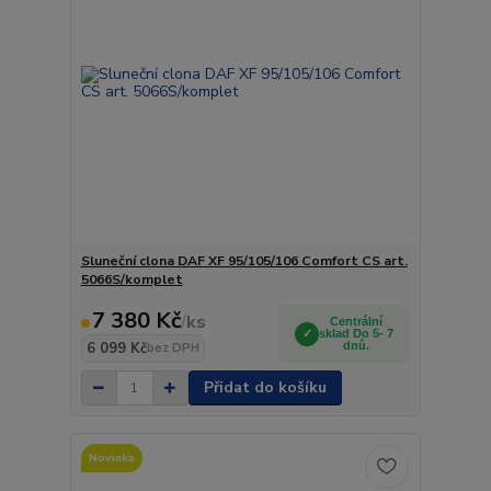
Sluneční clona DAF XF 95/105/106 Comfort CS art.
5066S/komplet
7 380 Kč
/
ks
Centrální
sklad Do 5- 7
6 099 Kč
dnů.
bez DPH
Přidat do košíku
Novinka