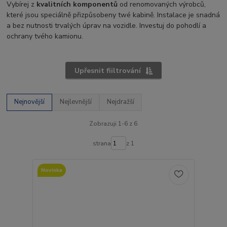
Vybírej z
kvalitních komponentů
od renomovaných výrobců,
které jsou speciálně přizpůsobeny twé kabině. Instalace je snadná
a bez nutnosti trvalých úprav na vozidle. Investuj do pohodlí a
ochrany tvého kamionu.
Upřesnit fiiltrování
Nejnovější
Nejlevnější
Nejdražší
Zobrazuji 1-6 z 6
strana
z 1
Novinka