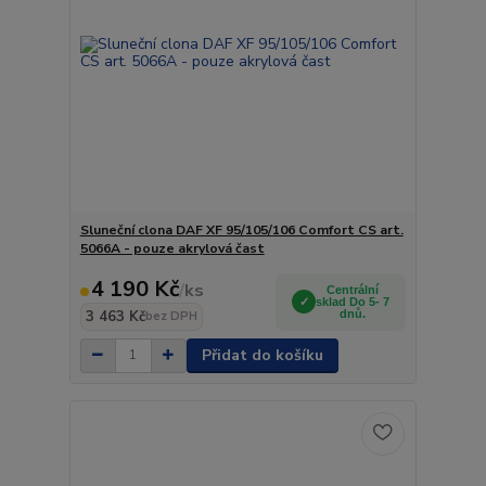
Sluneční clona DAF XF 95/105/106 Comfort CS art.
5066A - pouze akrylová čast
4 190 Kč
/
ks
Centrální
sklad Do 5- 7
3 463 Kč
dnů.
bez DPH
Přidat do košíku