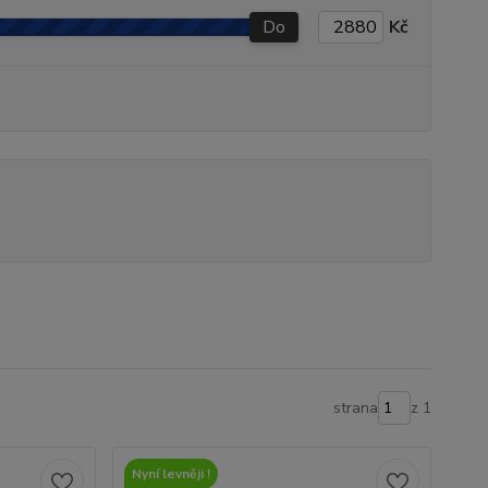
Do
Kč
strana
z 1
Nyní levněji !