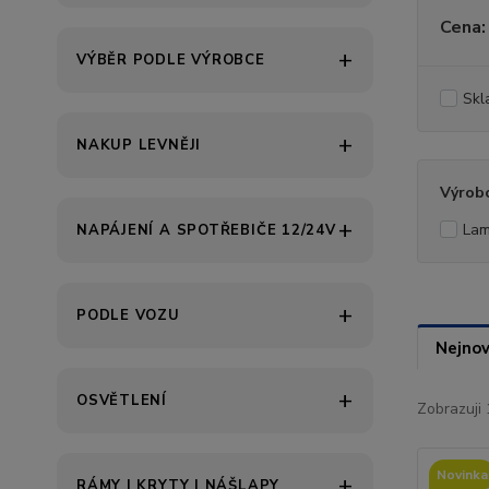
Cena:
VÝBĚR PODLE VÝROBCE
Skl
NAKUP LEVNĚJI
Výrob
La
NAPÁJENÍ A SPOTŘEBIČE 12/24V
PODLE VOZU
Nejnov
OSVĚTLENÍ
Zobrazuji 
Novinka
RÁMY | KRYTY | NÁŠLAPY