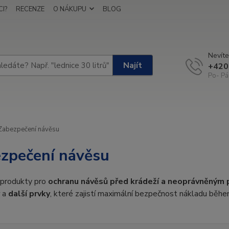
I?
RECENZE
O NÁKUPU
BLOG
Nevíte
Najít
+420
Po- Pá
abezpečení návěsu
zpečení návěsu
 produkty pro
ochranu návěsů před krádeží a neoprávněným
a
další prvky
, které zajistí maximální bezpečnost nákladu během