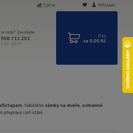
Přihlášení
CZK
 si rady? Zavolejte.
0
ks
 558 711 251
za
0,00 Kč
 7:00- 15:00
 přístupem
. Nabízíme
zámky na dveře
,
ochranné
 přepravy i při stání.