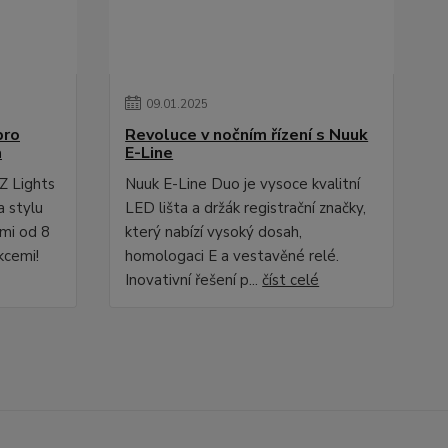
09
.
01
.
2025
pro
Revoluce v nočním řízení s Nuuk
a
E-Line
Z Lights
Nuuk E-Line Duo je vysoce kvalitní
a stylu
LED lišta a držák registrační značky,
ami od 8
který nabízí vysoký dosah,
kcemi!
homologaci E a vestavěné relé.
Inovativní řešení p...
číst celé