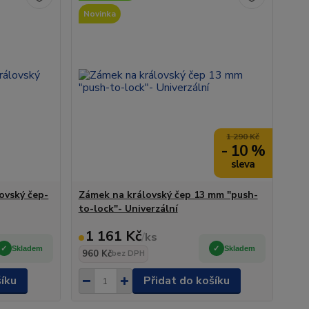
Novinka
1 290 Kč
- 10 %
ovský čep-
Zámek na královský čep 13 mm "push-
to-lock"- Univerzální
1 161 Kč
/
ks
Skladem
Skladem
960 Kč
bez DPH
šíku
Přidat do košíku