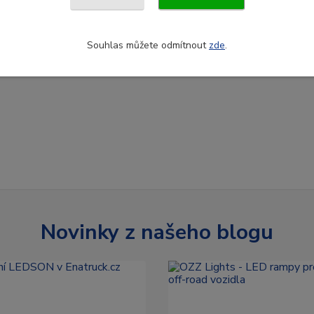
0 Kč
1 570 Kč
/
ks
/
ks
Skladem
č
1 298 Kč
bez DPH
bez DPH
Souhlas můžete odmítnout
zde
.
Přidat do košíku
Přidat do ko
Novinky z našeho blogu