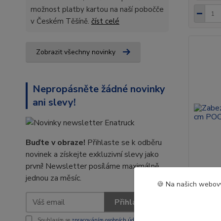
možnost platby kartou na naší pobočče
v Českém Těšíně.
číst celé
Zobrazit všechny novinky
Nepropásněte žádné novinky
ani slevy!
Buďte v obraze!
Přihlaste se k odběru
novinek a získejte exkluzivní slevy jako
první! Newsletter posíláme maximálně
jednou za měsíc.
🍪 Na našich webový
Zabezpe
Přihlásit se
POCHR
Souhlasím se
zpracováním osobních údajů
za účelem