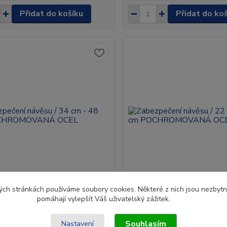
Přidat do košíku
Přidat do ko
ch stránkách používáme soubory cookies. Některé z nich jsou nezbytné
čení návěsu / 34 cm - 48 cm
pomáhají vylepšít Váš uživatelský zážitek.
Zabezpečení návěsu / 22 cm 
OMOVANÁ OCEL
POCHROMOVANÁ OCEL
Souhlasím
Nastavení