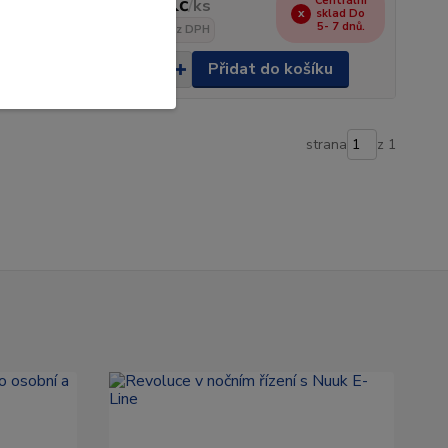
640 Kč
Centrální
/
ks
sklad Do
Skladem
5- 7 dnů.
529 Kč
bez DPH
šíku
Přidat do košíku
strana
z 1