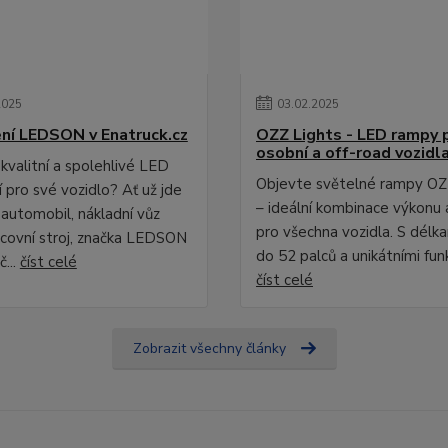
2025
03
.
02
.
2025
ní LEDSON v Enatruck.cz
OZZ Lights - LED rampy 
osobní a off-road vozidl
kvalitní a spolehlivé LED
Objevte světelné rampy OZ
 pro své vozidlo? Ať už jde
– ideální kombinace výkonu 
 automobil, nákladní vůz
pro všechna vozidla. S délk
covní stroj, značka LEDSON
do 52 palců a unikátními fun
č...
číst celé
číst celé
Zobrazit všechny články