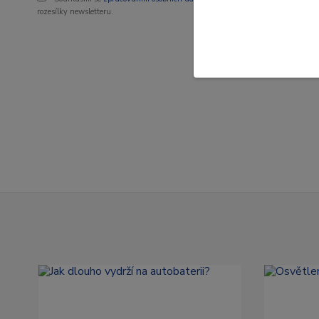
1 91
rozesílky newsletteru.
1 579 K