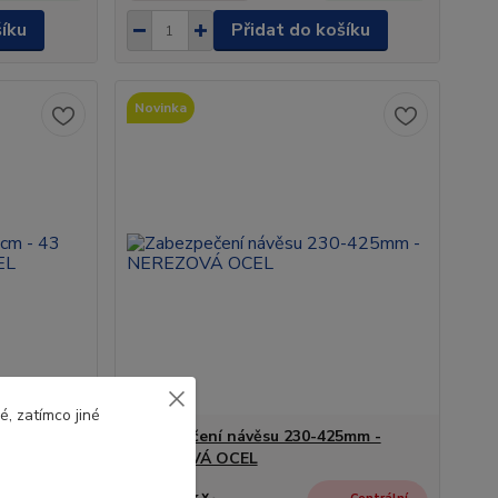
šíku
Přidat do košíku
Novinka
, zatímco jiné
- 43 cm
Zabezpečení návěsu 230-425mm -
NEREZOVÁ OCEL