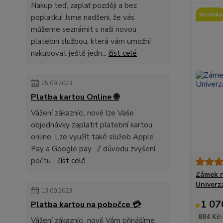
Nakup teď, zaplať později a bez
Novinka
poplatku! Jsme nadšeni, že vás
můžeme seznámit s naší novou
platební službou, která vám umožní
nakupovat ještě jedn...
číst celé
25.09.2023
Platba kartou Online 🌐
Vážení zákazníci, nově lze Vaše
objednávky zaplatit platební kartou
online. Lze využít také služeb Apple
Pay a Google pay. Z důvodu zvyšení
počtu...
číst celé
Zámek n
Univerz
13.09.2023
1 07
Platba kartou na pobočce 💳
884 Kč
b
Vážení zákazníci, nově Vám přinášíme