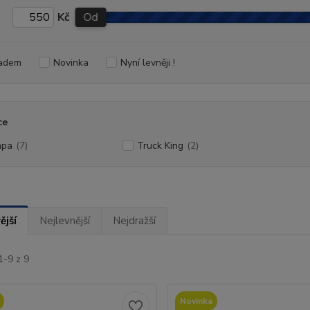
Kč
Od
adem
Novinka
Nyní levněji !
ce
mpa
(7)
Truck King
(2)
ější
Nejlevnější
Nejdražší
1-9 z 9
Novinka