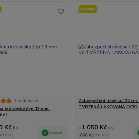
Novinka
1 hodnocení
Zabezpečení návěsu / 22 cm 
TVRZENÁ LAKOVANÁ OCEL
a královský čep 13 mm-
ální
0 Kč
1 050 Kč
/
ks
/
ks
Skladem
868 Kč
ez DPH
bez DPH