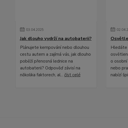
03
.
04
.
2025
02
.
04
.
Jak dlouho vydrží na autobaterii?
Osvětle
Plánujete kempování nebo dlouhou
Hledáte 
cestu autem a zajímá vás, jak dlouho
osvětlení
poběží přenosná lednice na
o osobní
autobaterii? Odpověď závisí na
nebo pra
několika faktorech, al...
číst celé
nabízí špi