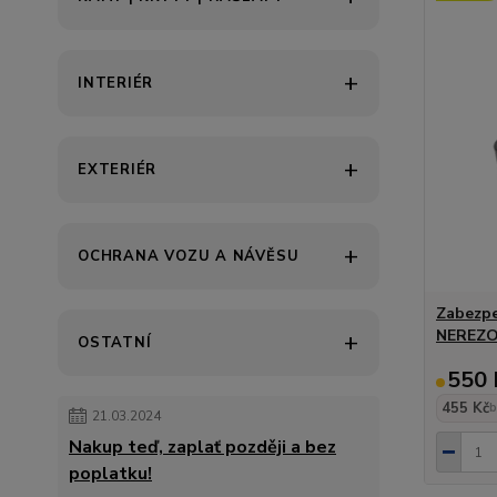
INTERIÉR
EXTERIÉR
OCHRANA VOZU A NÁVĚSU
Zabezpe
NEREZO
OSTATNÍ
550 
455 Kč
b
21.03.2024
Nakup teď, zaplať později a bez
poplatku!