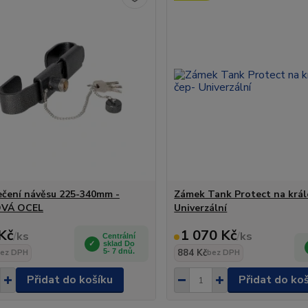
čení návěsu 225-340mm -
Zámek Tank Protect na král
VÁ OCEL
Univerzální
Kč
1 070 Kč
/
ks
/
ks
Centrální
sklad Do
5- 7 dnů.
884 Kč
ez DPH
bez DPH
Přidat do košíku
Přidat do ko