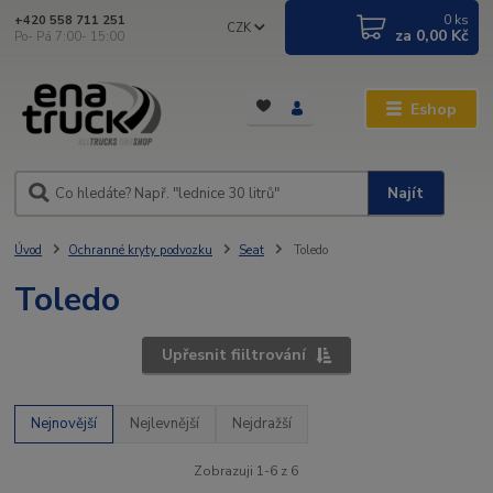
0
ks
+420 558 711 251
CZK
za
0,00 Kč
Po- Pá 7:00- 15:00
Eshop
Najít
Úvod
Ochranné kryty podvozku
Seat
Toledo
Toledo
Upřesnit fiiltrování
Nejnovější
Nejlevnější
Nejdražší
Zobrazuji 1-6 z 6