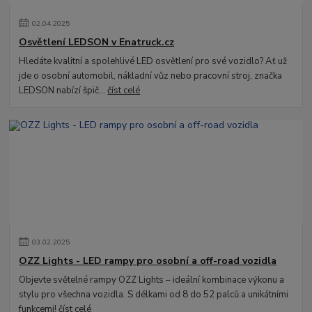
02
.
04
.
2025
Osvětlení LEDSON v Enatruck.cz
Hledáte kvalitní a spolehlivé LED osvětlení pro své vozidlo? Ať už
jde o osobní automobil, nákladní vůz nebo pracovní stroj, značka
LEDSON nabízí špič...
číst celé
03
.
02
.
2025
OZZ Lights - LED rampy pro osobní a off-road vozidla
Objevte světelné rampy OZZ Lights – ideální kombinace výkonu a
stylu pro všechna vozidla. S délkami od 8 do 52 palců a unikátními
funkcemi!
číst celé