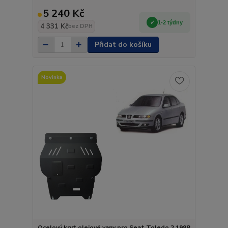
5 240 Kč
1-2 týdny
4 331 Kč
bez DPH
Přidat do košíku
Novinka
Ocelový kryt olejové vany pro Seat Toledo 2 1998