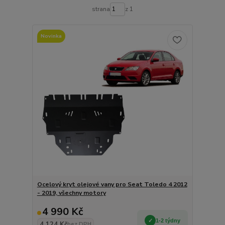
strana
z 1
Novinka
Ocelový kryt olejové vany pro Seat Toledo 4 2012
- 2019, všechny motory
4 990 Kč
1-2 týdny
4 124 Kč
bez DPH