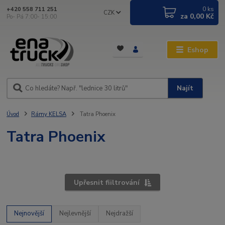
0
ks
+420 558 711 251
CZK
za
0,00 Kč
Po- Pá 7:00- 15:00
Eshop
Najít
Úvod
Rámy KELSA
Tatra Phoenix
Tatra Phoenix
Upřesnit fiiltrování
Nejnovější
Nejlevnější
Nejdražší