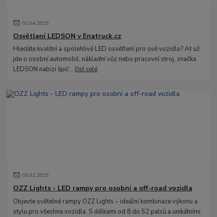
02
.
04
.
2025
Osvětlení LEDSON v Enatruck.cz
Hledáte kvalitní a spolehlivé LED osvětlení pro své vozidlo? Ať už
jde o osobní automobil, nákladní vůz nebo pracovní stroj, značka
LEDSON nabízí špič...
číst celé
03
.
02
.
2025
OZZ Lights - LED rampy pro osobní a off-road vozidla
Objevte světelné rampy OZZ Lights – ideální kombinace výkonu a
stylu pro všechna vozidla. S délkami od 8 do 52 palců a unikátními