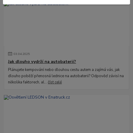
03
.
04
.
2025
Jak dlouho vydrží na autobaterii?
Plánujete kempování nebo dlouhou cestu autem a zajímá vás, jak
dlouho poběží přenosná lednice na autobaterii? Odpověď závisí na
několika faktorech, al...
číst celé