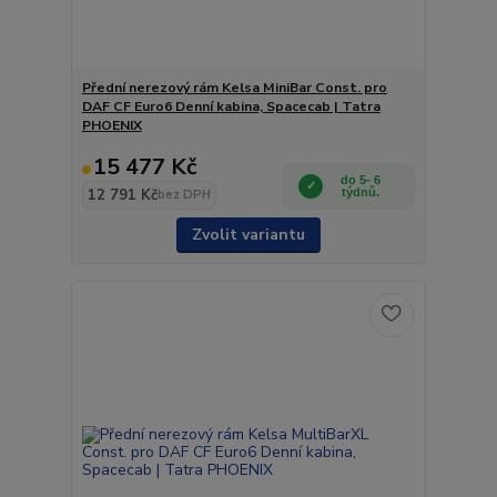
Přední nerezový rám Kelsa MiniBar Const. pro
DAF CF Euro6 Denní kabina, Spacecab | Tatra
PHOENIX
15 477 Kč
do 5- 6
12 791 Kč
týdnů.
bez DPH
Zvolit variantu