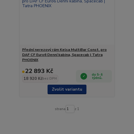
Přední nerezový rám Kelsa MultiBar Const. pro
DAF CF Euro6 Denní kabina, Spacecab | Tatra
PHOENIX
22 893 Kč
do 5- 6
18 920 Kč
týdnů.
bez DPH
Zvolit variantu
strana
z 1