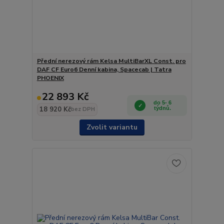
Přední nerezový rám Kelsa MultiBarXL Const. pro
DAF CF Euro6 Denní kabina, Spacecab | Tatra
PHOENIX
22 893 Kč
do 5- 6
18 920 Kč
týdnů.
bez DPH
Zvolit variantu