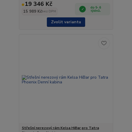
19 346 Kč
do 5- 6
15 989 Kč
týdnů.
bez DPH
Zvolit variantu
Střešní nerezový rám Kelsa HiBar pro Tatra