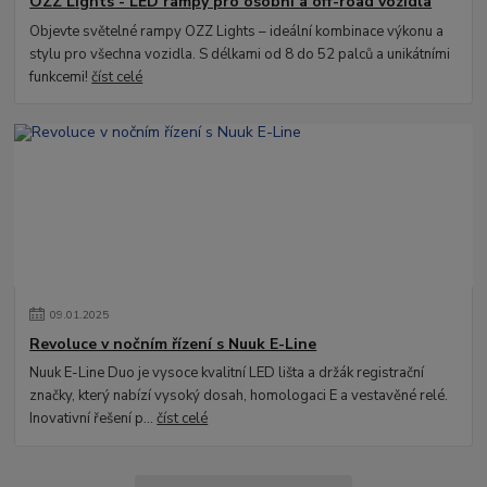
OZZ Lights - LED rampy pro osobní a off-road vozidla
Objevte světelné rampy OZZ Lights – ideální kombinace výkonu a
stylu pro všechna vozidla. S délkami od 8 do 52 palců a unikátními
funkcemi!
číst celé
09
.
01
.
2025
Revoluce v nočním řízení s Nuuk E-Line
Nuuk E-Line Duo je vysoce kvalitní LED lišta a držák registrační
značky, který nabízí vysoký dosah, homologaci E a vestavěné relé.
Inovativní řešení p...
číst celé