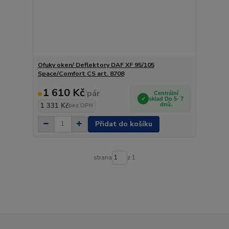
Ofuky oken/ Deflektory DAF XF 95/105
Space/Comfort CS art. 8708
1 610 Kč
/
pár
Centrální
sklad Do 5- 7
1 331 Kč
dnů.
bez DPH
Přidat do košíku
strana
z 1