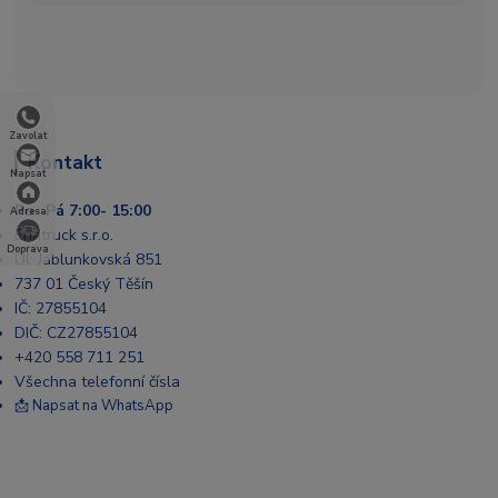
Zavolat
Kontakt
Napsat
Po- Pá 7:00- 15:00
Adresa
Enatruck s.r.o.
Doprava
Ul. Jablunkovská 851
737 01 Český Těšín
IČ: 27855104
DIČ: CZ27855104
+420 558 711 251
Všechna telefonní čísla
📩 Napsat na WhatsApp