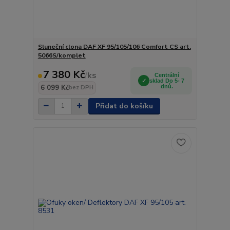
Sluneční clona DAF XF 95/105/106 Comfort CS art.
5066S/komplet
7 380 Kč
/
ks
Centrální
sklad Do 5- 7
6 099 Kč
dnů.
bez DPH
Přidat do košíku