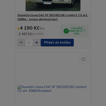
Sluneční clona DAF XF 95/105/106 Comfort CS art.
5066A - pouze akrylová čast
4 190 Kč
/
ks
Centrální
sklad Do 5- 7
3 463 Kč
dnů.
bez DPH
Přidat do košíku