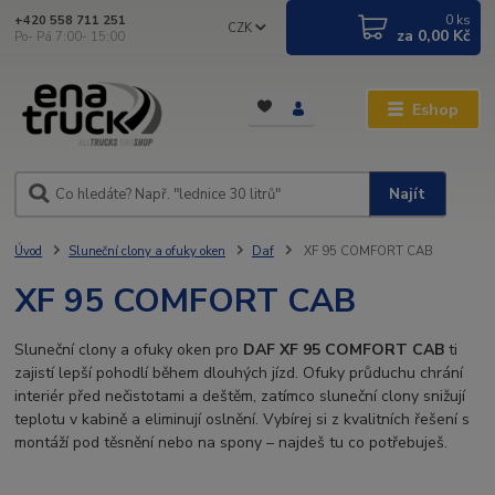
0
ks
+420 558 711 251
CZK
za
0,00 Kč
Po- Pá 7:00- 15:00
Eshop
Najít
Úvod
Sluneční clony a ofuky oken
Daf
XF 95 COMFORT CAB
XF 95 COMFORT CAB
Sluneční clony a ofuky oken pro
DAF XF 95 COMFORT CAB
ti
zajistí lepší pohodlí během dlouhých jízd. Ofuky průduchu chrání
interiér před nečistotami a deštěm, zatímco sluneční clony snižují
teplotu v kabině a eliminují oslnění. Vybírej si z kvalitních řešení s
montáží pod těsnění nebo na spony – najdeš tu co potřebuješ.