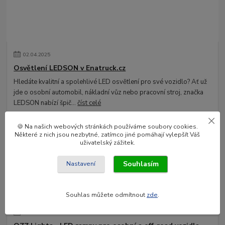
02
.
04
.
2025
Osvětlení LEDSON v Enatruck.cz
Hledáte kvalitní a spolehlivé LED osvětlení pro své vozidlo? Ať už
jde o osobní automobil, nákladní vůz nebo pracovní stroj, značka
LEDSON nabízí špič...
číst celé
🍪 Na našich webových stránkách používáme soubory cookies.
Některé z nich jsou nezbytné, zatímco jiné pomáhají vylepšít Váš
uživatelský zážitek.
Souhlasím
Nastavení
Souhlas můžete odmítnout
zde
.
03
.
02
.
2025