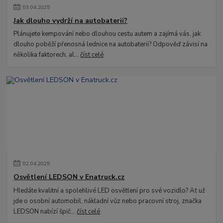
03
.
04
.
2025
Jak dlouho vydrží na autobaterii?
Plánujete kempování nebo dlouhou cestu autem a zajímá vás, jak
dlouho poběží přenosná lednice na autobaterii? Odpověď závisí na
několika faktorech, al...
číst celé
02
.
04
.
2025
Osvětlení LEDSON v Enatruck.cz
Hledáte kvalitní a spolehlivé LED osvětlení pro své vozidlo? Ať už
jde o osobní automobil, nákladní vůz nebo pracovní stroj, značka
LEDSON nabízí špič...
číst celé