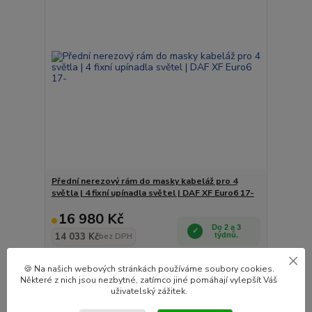
Přední nerezový rám do masky kabeláž pro 4
světla | 4 fixní upínadla světel | DAF XF Euro6 17-
16 980 Kč
Do 2 a 3
14 033 Kč
týdnů.
bez DPH
Přidat do košíku
🍪 Na našich webových stránkách používáme soubory cookies.
Některé z nich jsou nezbytné, zatímco jiné pomáhají vylepšít Váš
uživatelský zážitek.