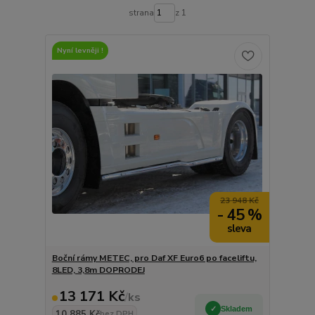
strana
z 1
Nyní levněji !
23 948 Kč
- 45 %
Boční rámy METEC, pro Daf XF Euro6 po faceliftu,
8LED, 3,8m DOPRODEJ
13 171 Kč
/
ks
Skladem
10 885 Kč
bez DPH