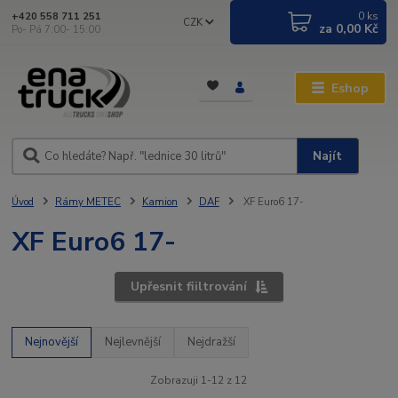
0
ks
+420 558 711 251
CZK
za
0,00 Kč
Po- Pá 7:00- 15:00
Eshop
Najít
Úvod
Rámy METEC
Kamion
DAF
XF Euro6 17-
XF Euro6 17-
Upřesnit fiiltrování
Nejnovější
Nejlevnější
Nejdražší
Zobrazuji 1-12 z 12