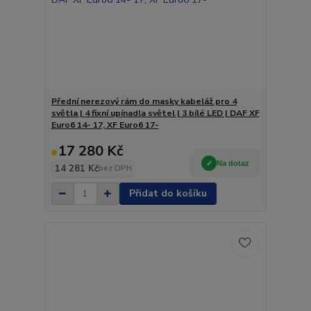
Přední nerezový rám do masky kabeláž pro 4
světla | 4 fixní upínadla světel | 3 bílé LED | DAF XF
Euro6 14- 17, XF Euro6 17-
17 280 Kč
Na dotaz
14 281 Kč
bez DPH
Přidat do košíku