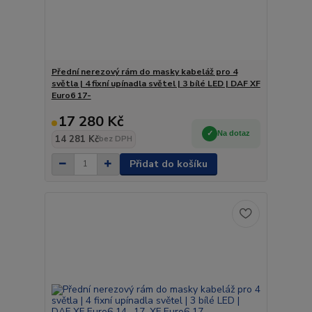
Přední nerezový rám do masky kabeláž pro 4
světla | 4 fixní upínadla světel | 3 bílé LED | DAF XF
Euro6 17-
17 280 Kč
Na dotaz
14 281 Kč
bez DPH
Přidat do košíku