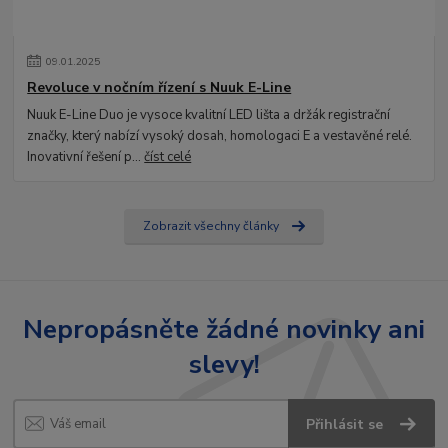
09
.
01
.
2025
Revoluce v nočním řízení s Nuuk E-Line
Nuuk E-Line Duo je vysoce kvalitní LED lišta a držák registrační
značky, který nabízí vysoký dosah, homologaci E a vestavěné relé.
Inovativní řešení p...
číst celé
Zobrazit všechny články
Nepropásněte žádné novinky ani
slevy!
Přihlásit se