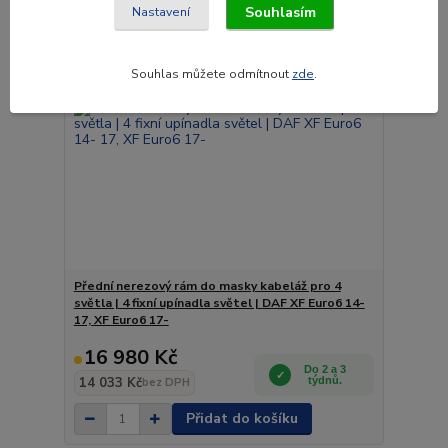
Souhlasím
Nastavení
Souhlas můžete odmítnout
zde
.
Přední nerezový rám do masky kabeláž pro 4
světla | 4 fixní upínadla světel | DAF XF Euro6 14-
17, XF Euro6 17-
16 980 Kč
Do 2 a 3
14 033 Kč
týdnů.
bez DPH
Přidat do košíku