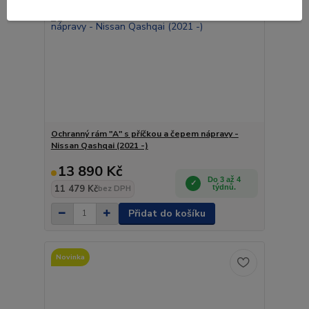
Ochranný rám "A" s příčkou a čepem nápravy -
Nissan Qashqai (2021 -)
13 890 Kč
Do 3 až 4
11 479 Kč
týdnů.
bez DPH
Přidat do košíku
Novinka