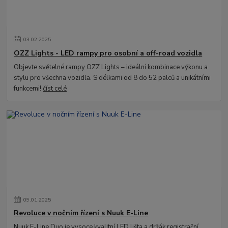
03
.
02
.
2025
OZZ Lights - LED rampy pro osobní a off-road vozidla
Objevte světelné rampy OZZ Lights – ideální kombinace výkonu a
stylu pro všechna vozidla. S délkami od 8 do 52 palců a unikátními
funkcemi!
číst celé
09
.
01
.
2025
Revoluce v nočním řízení s Nuuk E-Line
Nuuk E-Line Duo je vysoce kvalitní LED lišta a držák registrační