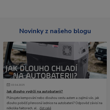
Novinky z našeho blogu
03
.
04
.
2025
Jak dlouho vydrží na autobaterii?
Plánujete kempování nebo dlouhou cestu autem a zajímá vás, jak
dlouho poběží přenosná lednice na autobaterii? Odpověď závisí na
několika faktorech, al...
číst celé