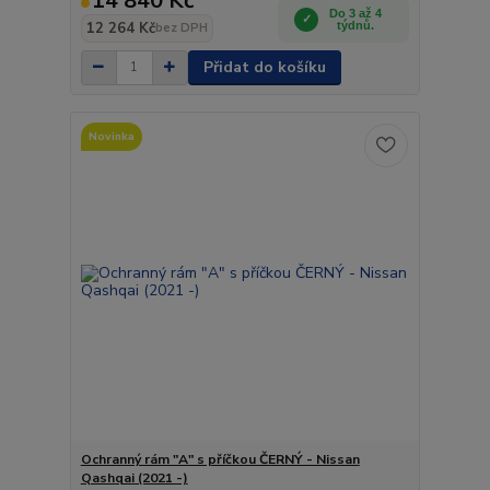
14 840 Kč
Do 3 až 4
12 264 Kč
týdnů.
bez DPH
Přidat do košíku
Novinka
Ochranný rám "A" s příčkou ČERNÝ - Nissan
Qashqai (2021 -)