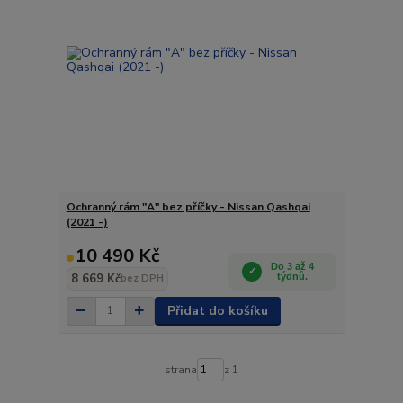
Ochranný rám "A" bez příčky - Nissan Qashqai
(2021 -)
10 490 Kč
Do 3 až 4
8 669 Kč
týdnů.
bez DPH
Přidat do košíku
strana
z 1