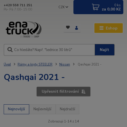
0
ks
+420 558 711 251
CZK
za
0,00 Kč
Po- Pá 7:00- 15:00
Eshop
Najít
Úvod
Rámy a kryty STEELER
Nissan
Qashqai 2021 -
Qashqai 2021 -
Upřesnit fiiltrování
Nejnovější
Nejlevnější
Nejdražší
Zobrazuji 1-14 z 14