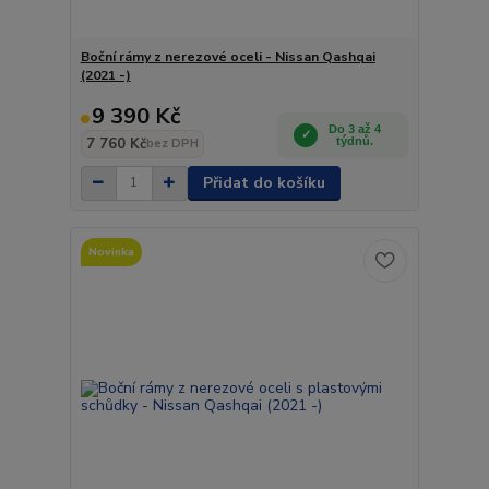
Boční rámy z nerezové oceli - Nissan Qashqai
(2021 -)
9 390 Kč
Do 3 až 4
7 760 Kč
týdnů.
bez DPH
Přidat do košíku
Novinka