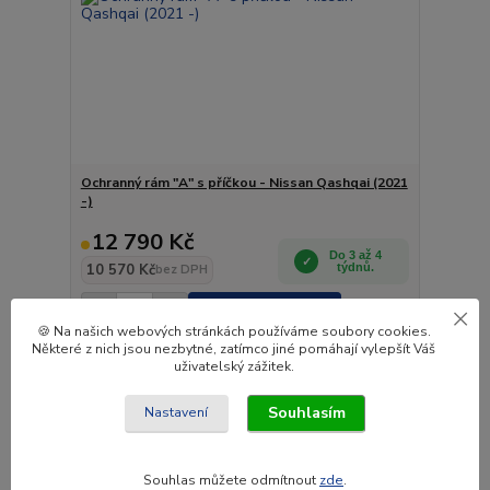
Ochranný rám "A" s příčkou - Nissan Qashqai (2021
-)
12 790 Kč
Do 3 až 4
10 570 Kč
týdnů.
bez DPH
Přidat do košíku
🍪 Na našich webových stránkách používáme soubory cookies.
Některé z nich jsou nezbytné, zatímco jiné pomáhají vylepšít Váš
uživatelský zážitek.
Novinka
Souhlasím
Nastavení
Souhlas můžete odmítnout
zde
.