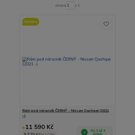
strana
z 1
Novinka
Rám pod nárazník ČERNÝ - Nissan Qashqai (2021
-)
11 590 Kč
Do 3 až 4
9 579 Kč
týdnů.
bez DPH