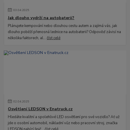
03
.
04
.
2025
Jak dlouho vydrží na autobaterii?
Plánujete kempování nebo dlouhou cestu autem a zajímá vás, jak
dlouho poběží přenosná lednice na autobaterii? Odpověď závisí na
několika faktorech, al...
číst celé
02
.
04
.
2025
Osvětlení LEDSON v Enatruck.cz
Hledáte kvalitní a spolehlivé LED osvětlení pro své vozidlo? Ať už
jde o osobní automobil, nákladní vůz nebo pracovní stroj, značka
LEDSON nabízí špič...
číst celé