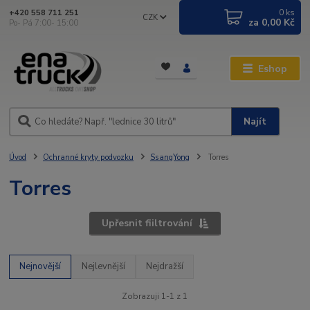
0
ks
+420 558 711 251
CZK
za
0,00 Kč
Po- Pá 7:00- 15:00
Eshop
Najít
Úvod
Ochranné kryty podvozku
SsangYong
Torres
Torres
Upřesnit fiiltrování
Nejnovější
Nejlevnější
Nejdražší
Zobrazuji 1-1 z 1