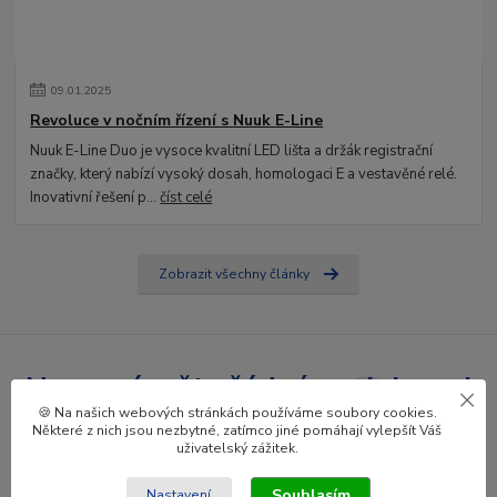
09
.
01
.
2025
Revoluce v nočním řízení s Nuuk E-Line
Nuuk E-Line Duo je vysoce kvalitní LED lišta a držák registrační
značky, který nabízí vysoký dosah, homologaci E a vestavěné relé.
Inovativní řešení p...
číst celé
Zobrazit všechny články
Nepropásněte žádné novinky ani
🍪 Na našich webových stránkách používáme soubory cookies.
slevy!
Některé z nich jsou nezbytné, zatímco jiné pomáhají vylepšít Váš
uživatelský zážitek.
Přihlásit se
Souhlasím
Nastavení