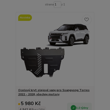
strana
z 1
Novinka
Ocelový kryt olejové vany pro Ssangyong Torres
2022 - 2026, všechny motory
5 980 Kč
1-2 týdny
4 942 Kč
bez DPH