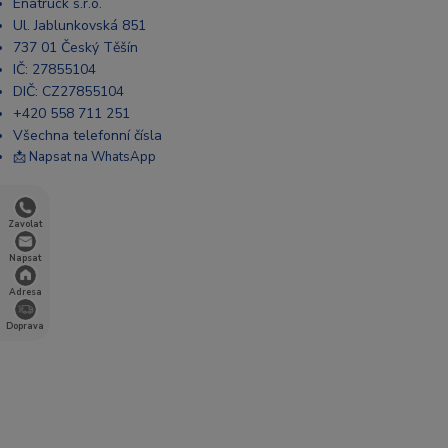
Enatruck s.r.o.
Ul. Jablunkovská 851
737 01 Český Těšín
IČ: 27855104
DIČ: CZ27855104
+420 558 711 251
Všechna telefonní čísla
📩 Napsat na WhatsApp
Zavolat
Napsat
Adresa
Doprava