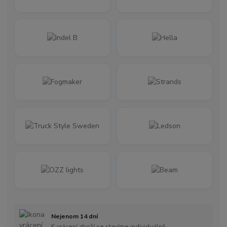
Nejenom 14 dní
K vrácení zboží se stavíme individuálně