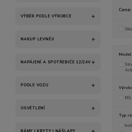
Cena:
VÝBĚR PODLE VÝROBCE
Skl
NAKUP LEVNĚJI
Model
NAPÁJENÍ A SPOTŘEBIČE 12/24V
Str
Act
PODLE VOZU
Výrob
KE
OSVĚTLENÍ
Typ r
boč
RÁMY | KRYTY | NÁŠLAPY