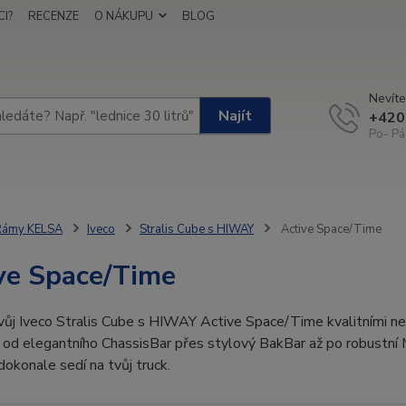
I?
RECENZE
O NÁKUPU
BLOG
Nevíte
Najít
+420
Po- Pá
Rámy KELSA
Iveco
Stralis Cube s HIWAY
Active Space/Time
ve Space/Time
vůj Iveco Stralis Cube s HIWAY Active Space/Time kvalitními ne
 od elegantního ChassisBar přes stylový BakBar až po robustní 
dokonale sedí na tvůj truck.