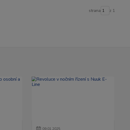
strana
z 1
09
.
01
.
2025