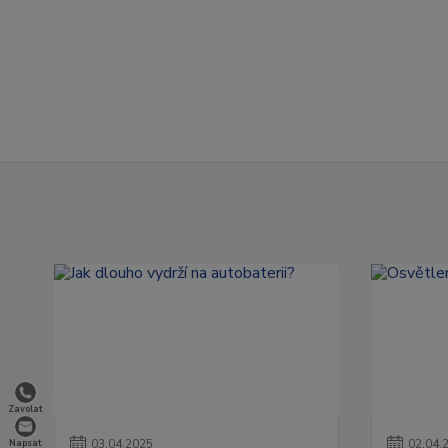
Zavolat
03
.
04
.
2025
02
.
04
.
Napsat