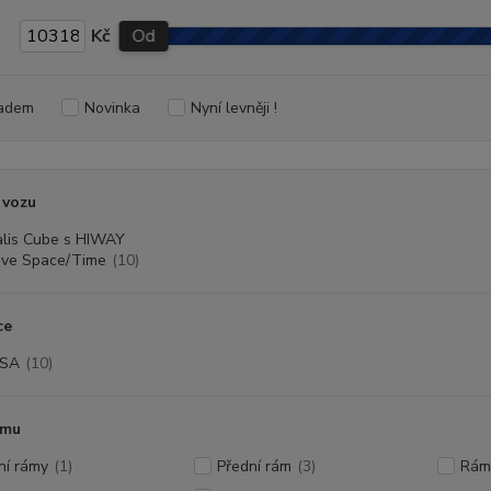
Kč
Od
adem
Novinka
Nyní levněji !
 vozu
alis Cube s HIWAY
ive Space/Time
(10)
ce
LSA
(10)
ámu
ní rámy
(1)
Přední rám
(3)
Rám