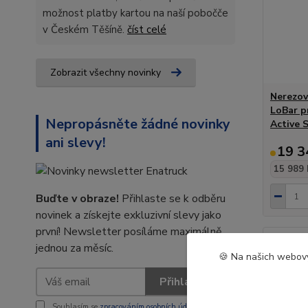
možnost platby kartou na naší pobočče
v Českém Těšíně.
číst celé
Zobrazit všechny novinky
Nerezov
LoBar p
Nepropásněte žádné novinky
Active 
ani slevy!
19 3
15 989 
Buďte v obraze!
Přihlaste se k odběru
novinek a získejte exkluzivní slevy jako
první! Newsletter posíláme maximálně
jednou za měsíc.
🍪 Na našich webový
Přihlásit se
Souhlasím se
zpracováním osobních údajů
za účelem