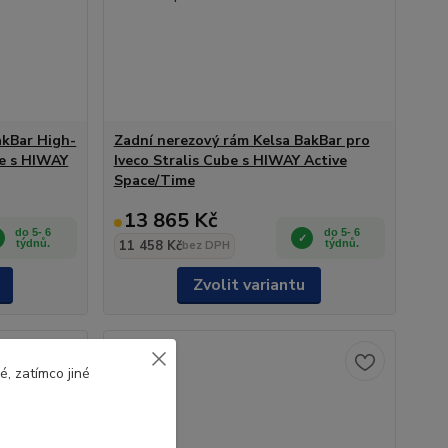
akBar High-
Zadní nerezový rám Kelsa BakBar pro
be s HIWAY
Iveco Stralis Cube s HIWAY Active
Space/Time
13 865 Kč
do 5- 6
do 5- 6
týdnů.
11 458 Kč
týdnů.
bez DPH
Zvolit variantu
, zatímco jiné