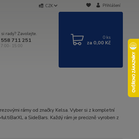
Přihlášení
CZK
 si rady? Zavolejte.
0
ks
 558 711 251
za
0,00 Kč
 7:00- 15:00
rezovými rámy od značky Kelsa. Vyber si z kompletní
MultiBarXL a SideBars. Každý rám je precizně vyroben z