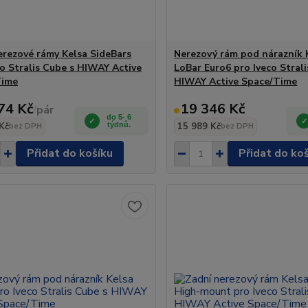
erezové rámy Kelsa SideBars
Nerezový rám pod nárazník 
co Stralis Cube s HIWAY Active
LoBar Euro6 pro Iveco Strali
Time
HIWAY Active Space/Time
74 Kč
19 346 Kč
/
pár
do 5- 6
Kč
týdnů.
15 989 Kč
bez DPH
bez DPH
Přidat do košíku
Přidat do ko