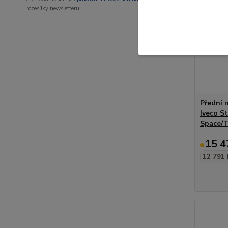
rozesílky newsletteru.
Přední 
Iveco S
Space/T
15 4
12 791 