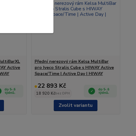
MultiBarXL
Přední nerezový rám Kelsa MultiBar
WAY Active
pro Iveco Stralis Cube s HIWAY Active
HIWAY
Space/Time | Active Day | HIWAY
22 893 Kč
do 5- 6
do 5- 6
týdnů.
18 920 Kč
týdnů.
bez DPH
Zvolit variantu