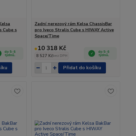
Kelsa
Zadní nerezový rám Kelsa ChassisBar
s Cube s
pro Iveco Stralis Cube s HIWAY Active
Space/Time
10 318 Kč
do 5- 6
do 5- 6
týdnů.
8 527 Kč
týdnů.
bez DPH
šíku
Přidat do košíku