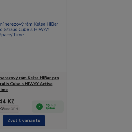
 nerezový rám Kelsa HiBar pro
tralis Cube s HIWAY Active
Time
44 Kč
do 5- 6
Kč
týdnů.
bez DPH
Zvolit variantu