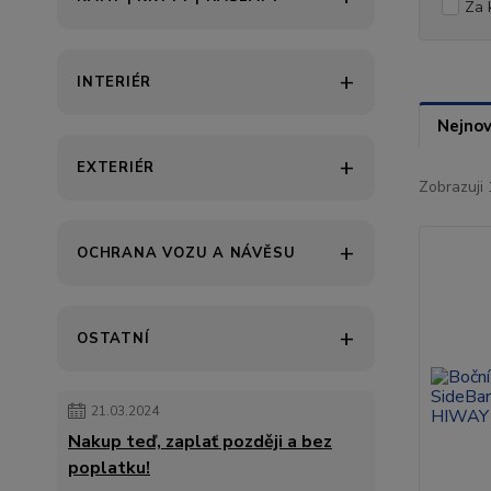
Za 
INTERIÉR
Nejnov
EXTERIÉR
Zobrazuji 
OCHRANA VOZU A NÁVĚSU
OSTATNÍ
21.03.2024
Nakup teď, zaplať později a bez
poplatku!