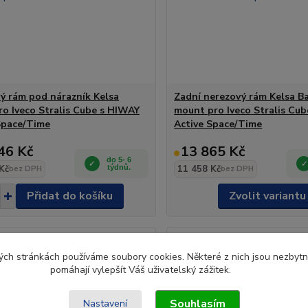
ý rám pod nárazník Kelsa
Zadní nerezový rám Kelsa B
ro Iveco Stralis Cube s HIWAY
mount pro Iveco Stralis Cu
Space/Time
Active Space/Time
46 Kč
13 865 Kč
do 5- 6
Kč
týdnů.
11 458 Kč
bez DPH
bez DPH
Přidat do košíku
Zvolit variantu
ch stránkách používáme soubory cookies. Některé z nich jsou nezbytné
pomáhají vylepšít Váš uživatelský zážitek.
Souhlasím
Nastavení