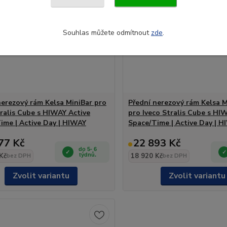
Souhlas můžete odmítnout
zde
.
nerezový rám Kelsa MiniBar pro
Přední nerezový rám Kelsa 
tralis Cube s HIWAY Active
pro Iveco Stralis Cube s HI
ime | Active Day | HIWAY
Space/Time | Active Day | 
77 Kč
22 893 Kč
do 5- 6
Kč
týdnů.
18 920 Kč
bez DPH
bez DPH
Zvolit variantu
Zvolit variantu