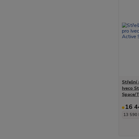
Střešní
Iveco S
Space/
16 4
13 590 