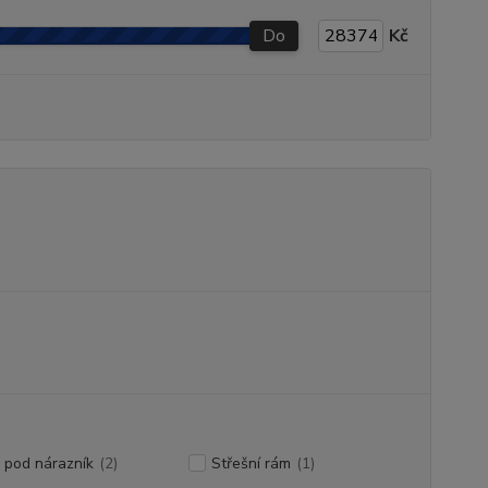
Do
Kč
 pod nárazník
(2)
Střešní rám
(1)