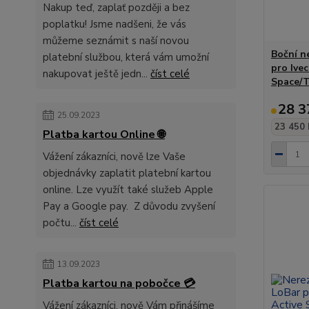
Nakup teď, zaplať později a bez
poplatku! Jsme nadšeni, že vás
můžeme seznámit s naší novou
Boční n
platební službou, která vám umožní
pro Ive
nakupovat ještě jedn...
číst celé
Space/
28 3
25.09.2023
23 450 
Platba kartou Online 🌐
Vážení zákazníci, nově lze Vaše
objednávky zaplatit platební kartou
online. Lze využít také služeb Apple
Pay a Google pay. Z důvodu zvyšení
počtu...
číst celé
13.09.2023
Platba kartou na pobočce 💳
Vážení zákazníci, nově Vám přinášíme