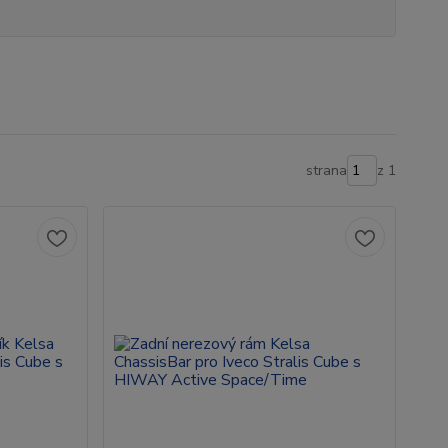
strana
z 1