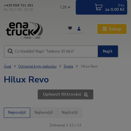
0
ks
+420 558 711 251
CZK
za
0,00 Kč
Po- Pá 7:00- 15:00
Eshop
Najít
Úvod
Ochranné kryty podvozku
Toyota
Hilux Revo
Hilux Revo
Upřesnit fiiltrování
Nejnovější
Nejlevnější
Nejdražší
Zobrazuji 1-12 z 12