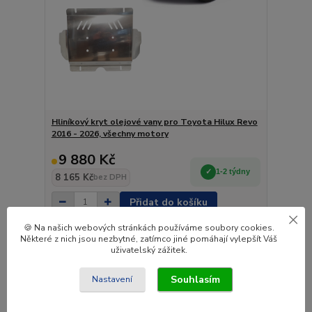
Hliníkový kryt olejové vany pro Toyota Hilux Revo
2016 - 2026, všechny motory
9 880 Kč
1-2 týdny
8 165 Kč
bez DPH
Přidat do košíku
🍪 Na našich webových stránkách používáme soubory cookies.
Některé z nich jsou nezbytné, zatímco jiné pomáhají vylepšít Váš
Novinka
uživatelský zážitek.
Souhlasím
Nastavení