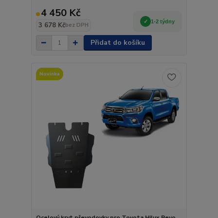
4 450 Kč
1-2 týdny
3 678 Kč
bez DPH
Přidat do košíku
Novinka
Ocelový kryt převodovky pro Toyota Hilux Revo