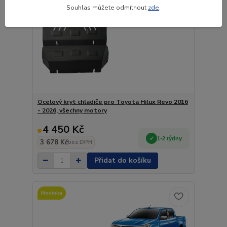
Souhlas můžete odmítnout
zde
.
Ocelový kryt chladiče pro Toyota Hilux Revo 2016
- 2026, všechny motory
4 450 Kč
1-2 týdny
3 678 Kč
bez DPH
Přidat do košíku
Novinka