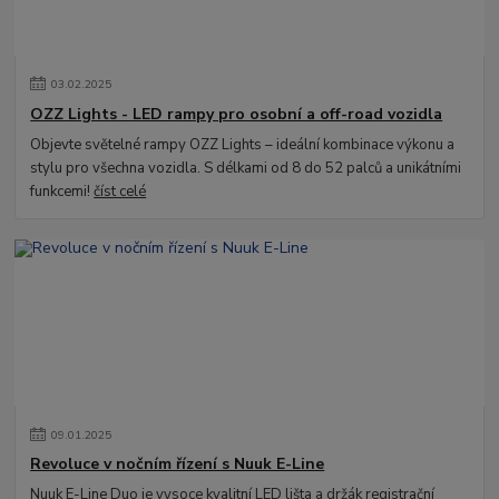
03
.
02
.
2025
OZZ Lights - LED rampy pro osobní a off-road vozidla
Objevte světelné rampy OZZ Lights – ideální kombinace výkonu a
stylu pro všechna vozidla. S délkami od 8 do 52 palců a unikátními
funkcemi!
číst celé
09
.
01
.
2025
Revoluce v nočním řízení s Nuuk E-Line
Nuuk E-Line Duo je vysoce kvalitní LED lišta a držák registrační