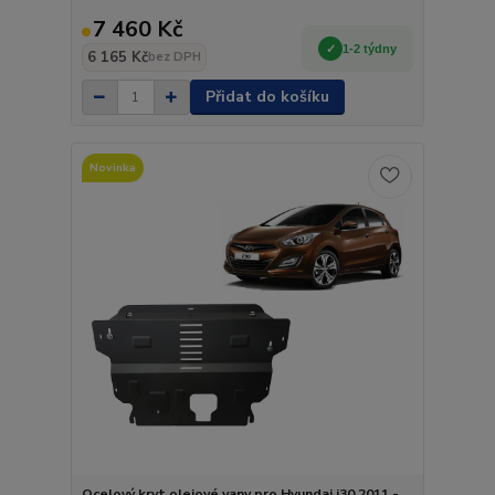
7 460 Kč
1-2 týdny
6 165 Kč
bez DPH
Přidat do košíku
Novinka
Ocelový kryt olejové vany pro Hyundai i30 2011 -