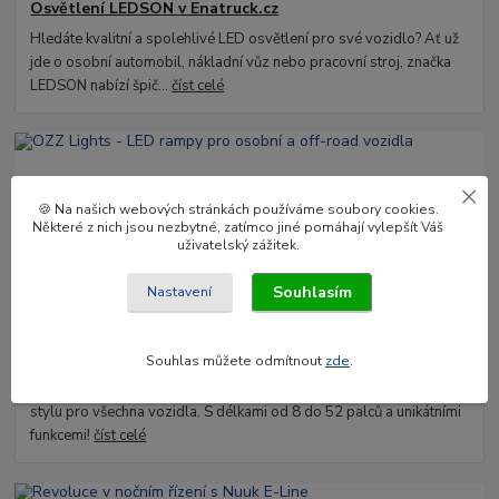
Osvětlení LEDSON v Enatruck.cz
Hledáte kvalitní a spolehlivé LED osvětlení pro své vozidlo? Ať už
jde o osobní automobil, nákladní vůz nebo pracovní stroj, značka
LEDSON nabízí špič...
číst celé
🍪 Na našich webových stránkách používáme soubory cookies.
Některé z nich jsou nezbytné, zatímco jiné pomáhají vylepšít Váš
uživatelský zážitek.
Souhlasím
Nastavení
03
.
02
.
2025
OZZ Lights - LED rampy pro osobní a off-road vozidla
Souhlas můžete odmítnout
zde
.
Objevte světelné rampy OZZ Lights – ideální kombinace výkonu a
stylu pro všechna vozidla. S délkami od 8 do 52 palců a unikátními
funkcemi!
číst celé