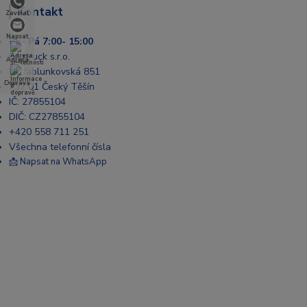
Kontakt
Zavolat
Napsat
Po- Pá 7:00- 15:00
Enatruck s.r.o.
Adresa
Ul. Jablunkovská 851
Doprava
737 01 Český Těšín
IČ: 27855104
DIČ: CZ27855104
+420 558 711 251
Všechna telefonní čísla
📩 Napsat na WhatsApp