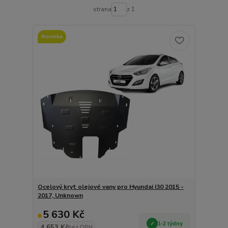
strana
z 1
Novinka
Ocelový kryt olejové vany pro Hyundai I30 2015 -
2017, Unknown
5 630 Kč
1-2 týdny
4 653 Kč
bez DPH