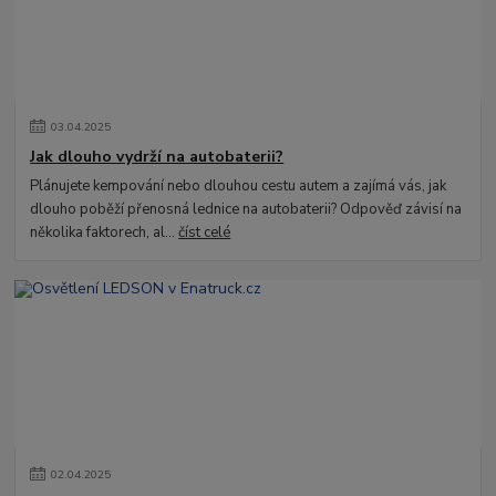
03
.
04
.
2025
Jak dlouho vydrží na autobaterii?
Plánujete kempování nebo dlouhou cestu autem a zajímá vás, jak
dlouho poběží přenosná lednice na autobaterii? Odpověď závisí na
několika faktorech, al...
číst celé
02
.
04
.
2025