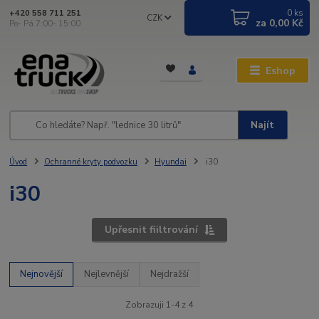
0
ks
+420 558 711 251
CZK
za
0,00 Kč
Po- Pá 7:00- 15:00
Eshop
Najít
Úvod
Ochranné kryty podvozku
Hyundai
i30
i30
Upřesnit fiiltrování
Nejnovější
Nejlevnější
Nejdražší
Zobrazuji 1-4 z 4