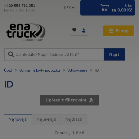
0
ks
+420 558 711 251
CZK
za
0,00 Kč
Po- Pá 7:00- 15:00
Eshop
Najít
Úvod
Ochranné kryty podvozku
Volkswagen
ID
ID
Upřesnit fiiltrování
Nejnovější
Nejlevnější
Nejdražší
Zobrazuji 1-6 z 6