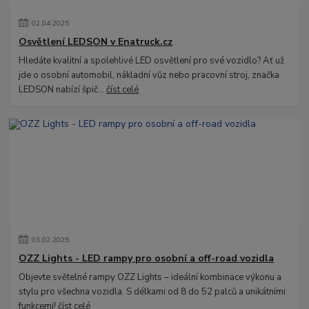
02
.
04
.
2025
Osvětlení LEDSON v Enatruck.cz
Hledáte kvalitní a spolehlivé LED osvětlení pro své vozidlo? Ať už
jde o osobní automobil, nákladní vůz nebo pracovní stroj, značka
LEDSON nabízí špič...
číst celé
03
.
02
.
2025
OZZ Lights - LED rampy pro osobní a off-road vozidla
Objevte světelné rampy OZZ Lights – ideální kombinace výkonu a
stylu pro všechna vozidla. S délkami od 8 do 52 palců a unikátními
funkcemi!
číst celé