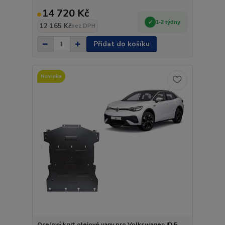
14 720 Kč
1-2 týdny
12 165 Kč
bez DPH
Přidat do košíku
Novinka
Ocelový kryt olejové vany pro Volkswagen ID 5