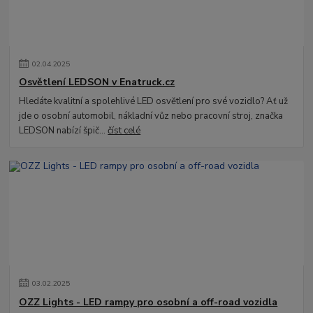
02
.
04
.
2025
Osvětlení LEDSON v Enatruck.cz
Hledáte kvalitní a spolehlivé LED osvětlení pro své vozidlo? Ať už
jde o osobní automobil, nákladní vůz nebo pracovní stroj, značka
LEDSON nabízí špič...
číst celé
03
.
02
.
2025
OZZ Lights - LED rampy pro osobní a off-road vozidla