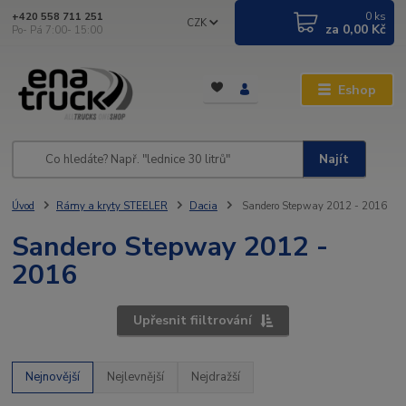
0
ks
+420 558 711 251
CZK
za
0,00 Kč
Po- Pá 7:00- 15:00
Eshop
Najít
Úvod
Rámy a kryty STEELER
Dacia
Sandero Stepway 2012 - 2016
Sandero Stepway 2012 -
2016
Upřesnit fiiltrování
Nejnovější
Nejlevnější
Nejdražší