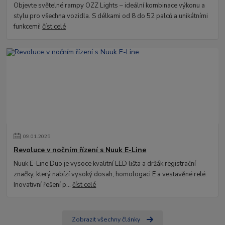
Objevte světelné rampy OZZ Lights – ideální kombinace výkonu a
stylu pro všechna vozidla. S délkami od 8 do 52 palců a unikátními
funkcemi!
číst celé
09
.
01
.
2025
Revoluce v nočním řízení s Nuuk E-Line
Nuuk E-Line Duo je vysoce kvalitní LED lišta a držák registrační
značky, který nabízí vysoký dosah, homologaci E a vestavěné relé.
Inovativní řešení p...
číst celé
Zobrazit všechny články