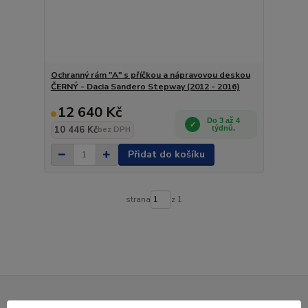
Ochranný rám "A" s příčkou a nápravovou deskou
ČERNÝ - Dacia Sandero Stepway (2012 - 2016)
12 640 Kč
Do 3 až 4
10 446 Kč
týdnů.
bez DPH
Přidat do košíku
strana
z 1