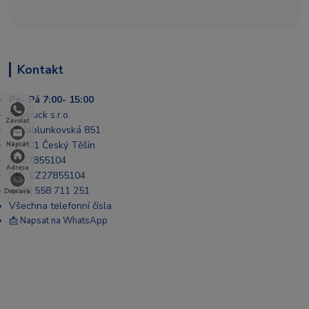
Kontakt
Po- Pá 7:00- 15:00
Enatruck s.r.o.
Zavolat
Ul. Jablunkovská 851
737 01 Český Těšín
Napsat
IČ: 27855104
Adresa
DIČ: CZ27855104
+420 558 711 251
Doprava
Všechna telefonní čísla
📩 Napsat na WhatsApp