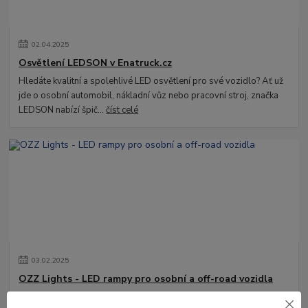
02
.
04
.
2025
Osvětlení LEDSON v Enatruck.cz
Hledáte kvalitní a spolehlivé LED osvětlení pro své vozidlo? Ať už
jde o osobní automobil, nákladní vůz nebo pracovní stroj, značka
LEDSON nabízí špič...
číst celé
03
.
02
.
2025
OZZ Lights - LED rampy pro osobní a off-road vozidla
Objevte světelné rampy OZZ Lights – ideální kombinace výkonu a