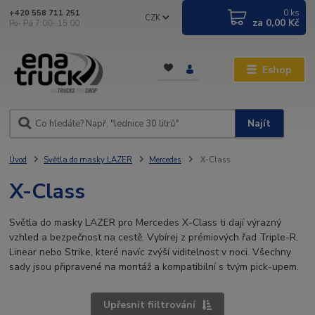
0
ks
+420 558 711 251
CZK
za
0,00 Kč
Po- Pá 7:00- 15:00
Eshop
Najít
Úvod
Světla do masky LAZER
Mercedes
X-Class
X-Class
Světla do masky LAZER pro Mercedes X-Class ti dají výrazný
vzhled a bezpečnost na cestě. Vybírej z prémiových řad Triple-R,
Linear nebo Strike, které navíc zvýší viditelnost v noci. Všechny
sady jsou připravené na montáž a kompatibilní s tvým pick-upem.
Upřesnit fiiltrování