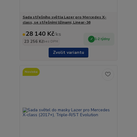
Sada střešního světla Lazer pro Mercedes X-
class, se střešními ližinami, Linear-36
28 140 Kč
/
ks
1-2 týdny
23 256 Kč
bez DPH
Zvolit variantu
Novinka