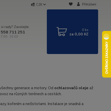
Přihlášení
CZK
 si rady? Zavolejte.
0
ks
 558 711 251
za
0,00 Kč
 7:00- 15:00
 všechny generace a motory. Od
ochlazovačů oleje
až
voz na různých terénech a cestách.
razy, kořením a nečistotami. Instalace je snadná a