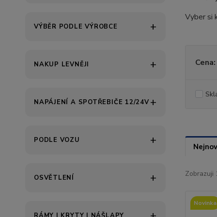
Vyber si 
VÝBĚR PODLE VÝROBCE
Cena:
NAKUP LEVNĚJI
Skl
NAPÁJENÍ A SPOTŘEBIČE 12/24V
PODLE VOZU
Nejnov
Zobrazuji 
OSVĚTLENÍ
Novinka
RÁMY | KRYTY | NÁŠLAPY