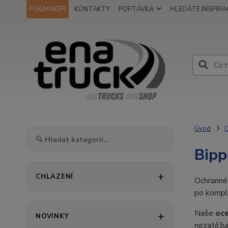
FOGMAKER
KONTAKTY
POPTÁVKA
HLEDÁTE INSPIRAC
Úvod
O
Bipp
CHLAZENÍ
Ochranné
po kompl
Naše
oce
NOVINKY
nezatěžuj