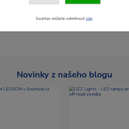
Souhlas můžete odmítnout
zde
.
Novinky z našeho blogu