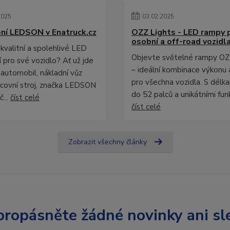
2025
03
.
02
.
2025
ní LEDSON v Enatruck.cz
OZZ Lights - LED rampy 
osobní a off-road vozidl
kvalitní a spolehlivé LED
Objevte světelné rampy OZ
 pro své vozidlo? Ať už jde
– ideální kombinace výkonu 
 automobil, nákladní vůz
pro všechna vozidla. S délk
covní stroj, značka LEDSON
do 52 palců a unikátními fun
č...
číst celé
číst celé
Zobrazit všechny články
ropásněte žádné novinky ani sl