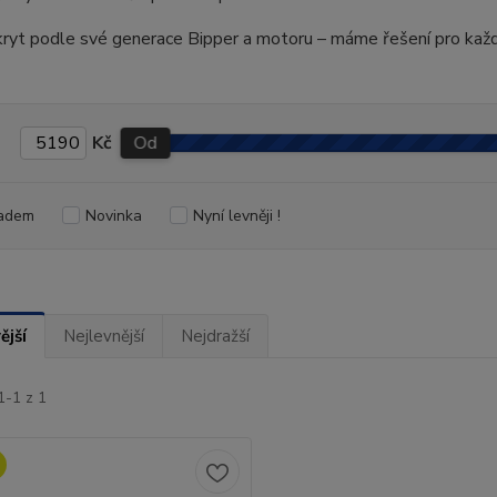
kryt podle své generace Bipper a motoru – máme řešení pro každé
Kč
Od
adem
Novinka
Nyní levněji !
ější
Nejlevnější
Nejdražší
1-1 z 1