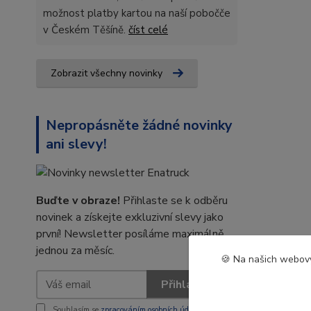
možnost platby kartou na naší pobočče
v Českém Těšíně.
číst celé
Zobrazit všechny novinky
Nepropásněte žádné novinky
ani slevy!
Buďte v obraze!
Přihlaste se k odběru
novinek a získejte exkluzivní slevy jako
první! Newsletter posíláme maximálně
jednou za měsíc.
🍪 Na našich webový
Přihlásit se
Souhlasím se
zpracováním osobních údajů
za účelem