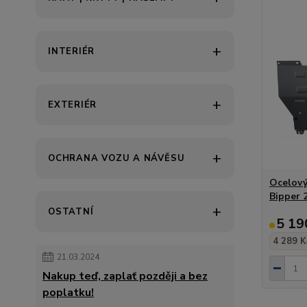
INTERIÉR
EXTERIÉR
OCHRANA VOZU A NÁVĚSU
Ocelový
Bipper 2
OSTATNÍ
5 19
4 289 K
21.03.2024
Nakup teď, zaplať později a bez
poplatku!