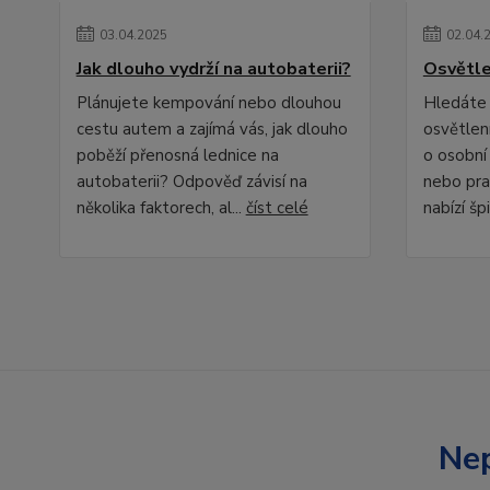
03
.
04
.
2025
02
.
04
.
Jak dlouho vydrží na autobaterii?
Osvětle
Plánujete kempování nebo dlouhou
Hledáte 
cestu autem a zajímá vás, jak dlouho
osvětlení
poběží přenosná lednice na
o osobní
autobaterii? Odpověď závisí na
nebo pra
několika faktorech, al...
číst celé
nabízí špi
Nep