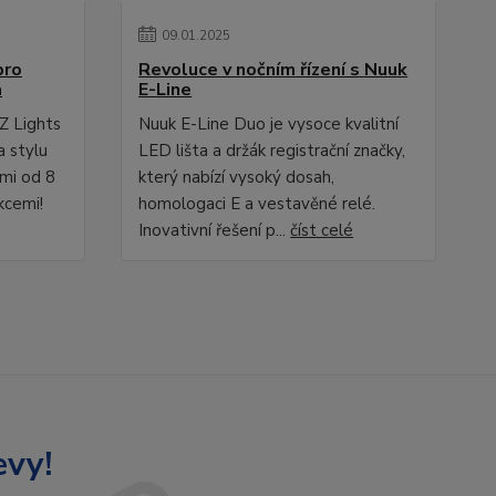
09
.
01
.
2025
pro
Revoluce v nočním řízení s Nuuk
a
E-Line
Z Lights
Nuuk E-Line Duo je vysoce kvalitní
a stylu
LED lišta a držák registrační značky,
ami od 8
který nabízí vysoký dosah,
kcemi!
homologaci E a vestavěné relé.
Inovativní řešení p...
číst celé
evy!