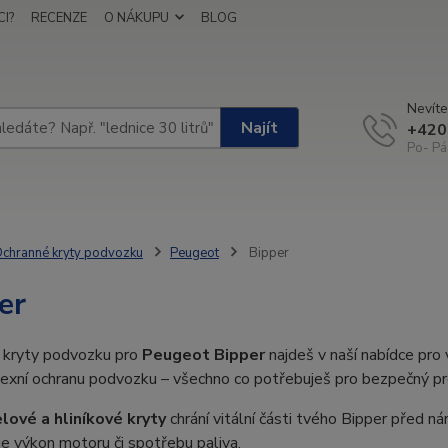
I?
RECENZE
O NÁKUPU
BLOG
Nevíte
Najít
+420
Po- Pá
chranné kryty podvozku
Peugeot
Bipper
er
 kryty podvozku pro
Peugeot Bipper
najdeš v naší nabídce pro
exní ochranu podvozku – všechno co potřebuješ pro bezpečný pro
lové a hliníkové kryty
chrání vitální části tvého Bipper před ná
e výkon motoru či spotřebu paliva.