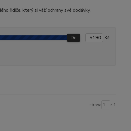
ho řidiče, který si váží ochrany své dodávky.
Do
Kč
strana
z 1