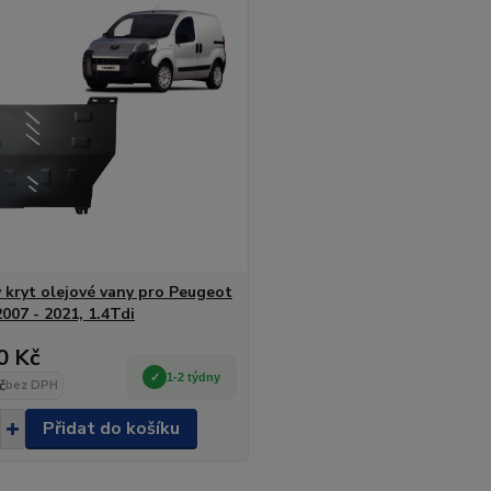
 kryt olejové vany pro Peugeot
007 - 2021, 1.4Tdi
0 Kč
1-2 týdny
č
bez DPH
Přidat do košíku