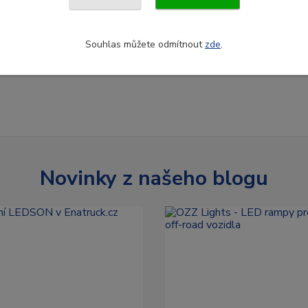
Souhlas můžete odmítnout
zde
.
Novinky z našeho blogu