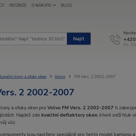
I?
RECENZE
O NÁKUPU
BLOG
Nevíte
Najít
+420
Po- Pá
luneční clony a ofuky oken
Volvo
FM Vers. 2 2002-2007
ers. 2 2002-2007
clony a ofuky oken pro
Volvo FM Vers. 2 2002-2007
ti zabezpe
jízdách. Najdeš zde
kvalitní deflektory oken
, které sníží hluk 
tvůj vůz.
komponenty jsou navrženy speciálně pro tento model kamionu a 