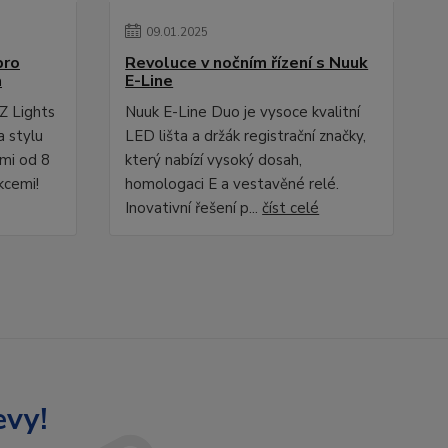
09
.
01
.
2025
pro
Revoluce v nočním řízení s Nuuk
a
E-Line
Z Lights
Nuuk E-Line Duo je vysoce kvalitní
a stylu
LED lišta a držák registrační značky,
ami od 8
který nabízí vysoký dosah,
kcemi!
homologaci E a vestavěné relé.
Inovativní řešení p...
číst celé
evy!