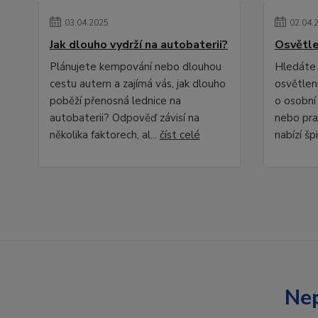
03
.
04
.
2025
02
.
04
.
Jak dlouho vydrží na autobaterii?
Osvětle
Plánujete kempování nebo dlouhou
Hledáte 
cestu autem a zajímá vás, jak dlouho
osvětlení
poběží přenosná lednice na
o osobní
autobaterii? Odpověď závisí na
nebo pra
několika faktorech, al...
číst celé
nabízí špi
Nep