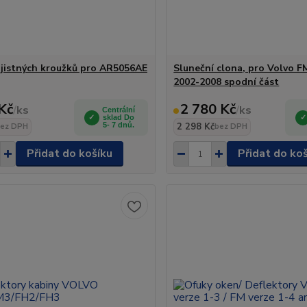
jistných kroužků pro AR5056AE
Sluneční clona, pro Volvo F
2002-2008 spodní část
Kč
2 780 Kč
/
ks
/
ks
Centrální
sklad Do
5- 7 dnů.
2 298 Kč
ez DPH
bez DPH
Přidat do košíku
Přidat do ko