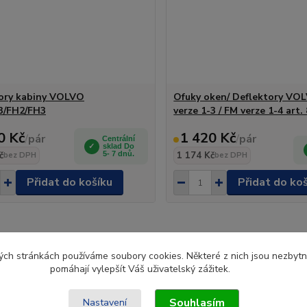
ory kabiny VOLVO
Ofuky oken/ Deflektory VO
3/FH2/FH3
verze 1-3 / FM verze 1-4 art.
0 Kč
1 420 Kč
/
pár
/
pár
Centrální
sklad Do
č
5- 7 dnů.
1 174 Kč
bez DPH
bez DPH
Přidat do košíku
Přidat do ko
ch stránkách používáme soubory cookies. Některé z nich jsou nezbytné
pomáhají vylepšít Váš uživatelský zážitek.
Souhlasím
Nastavení