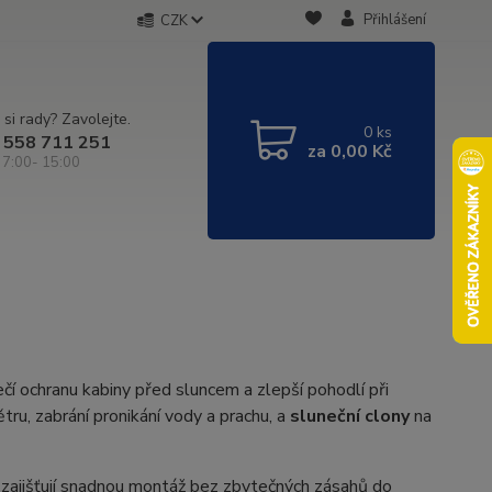
Přihlášení
CZK
 si rady? Zavolejte.
0
ks
 558 711 251
za
0,00 Kč
 7:00- 15:00
čí ochranu kabiny před sluncem a zlepší pohodlí při
větru, zabrání pronikání vody a prachu, a
sluneční clony
na
zajišťují snadnou montáž bez zbytečných zásahů do