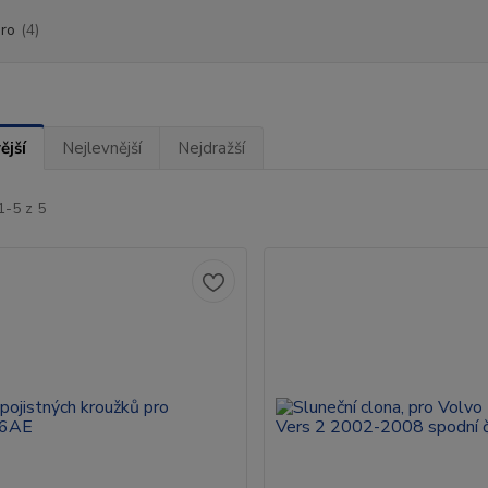
ro
(4)
ější
Nejlevnější
Nejdražší
1-5 z 5