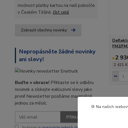
možnost platby kartou na naší pobočče
v Českém Těšíně.
číst celé
Zobrazit všechny novinky
Deflekt
FM2/FM
Nepropásněte žádné novinky
2 93
ani slevy!
2 421 K
Buďte v obraze!
Přihlaste se k odběru
novinek a získejte exkluzivní slevy jako
první! Newsletter posíláme maximálně
jednou za měsíc.
🍪 Na našich webový
Přihlásit se
Souhlasím se
zpracováním osobních údajů
za účelem