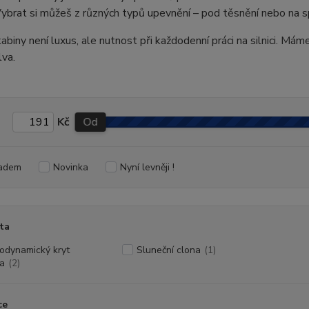
Vybrat si můžeš z různých typů upevnění – pod těsnění nebo na sp
abiny není luxus, ale nutnost při každodenní práci na silnici. Má
va.
Kč
Od
adem
Novinka
Nyní levněji !
ta
odynamický kryt
Sluneční clona
(1)
a
(2)
ce