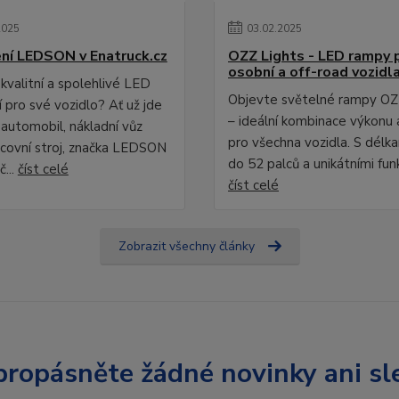
2025
03
.
02
.
2025
ní LEDSON v Enatruck.cz
OZZ Lights - LED rampy 
osobní a off-road vozidl
kvalitní a spolehlivé LED
Objevte světelné rampy OZ
 pro své vozidlo? Ať už jde
– ideální kombinace výkonu 
 automobil, nákladní vůz
pro všechna vozidla. S délk
covní stroj, značka LEDSON
do 52 palců a unikátními fun
č...
číst celé
číst celé
Zobrazit všechny články
ropásněte žádné novinky ani sl