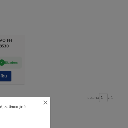
LVO FH
 8530
Skladem
šíku
strana
z 1
, zatímco jiné