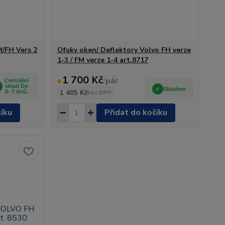
M/FH Vers 2
Ofuky oken/ Deflektory Volvo FH verze
1-3 / FM verze 1-4 art.8717
1 700 Kč
/
pár
Centrální
sklad Do
Skladem
5- 7 dnů.
1 405 Kč
bez DPH
šíku
Přidat do košíku