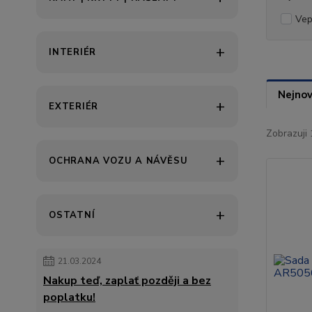
Vep
INTERIÉR
Nejnov
EXTERIÉR
Zobrazuji 
OCHRANA VOZU A NÁVĚSU
OSTATNÍ
21.03.2024
Nakup teď, zaplať později a bez
poplatku!