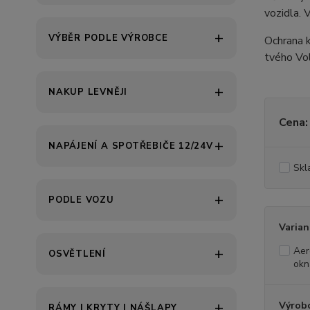
vozidla. 
VÝBĚR PODLE VÝROBCE
Ochrana k
tvého Vol
NAKUP LEVNĚJI
Cena:
NAPÁJENÍ A SPOTŘEBIČE 12/24V
Skl
PODLE VOZU
Varian
Aer
OSVĚTLENÍ
okn
Výrob
RÁMY | KRYTY | NÁŠLAPY