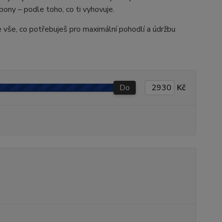
ony – podle toho, co ti vyhovuje.
me vše, co potřebuješ pro maximální pohodlí a údržbu
Do
Kč