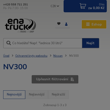
0
ks
+420 558 711 251
CZK
za
0,00 Kč
Po- Pá 7:00- 15:00
Eshop
Najít
Úvod
Ochranné kryty podvozku
Nissan
NV300
NV300
Upřesnit fiiltrování
Nejnovější
Nejlevnější
Nejdražší
Zobrazuji 1-3 z 3