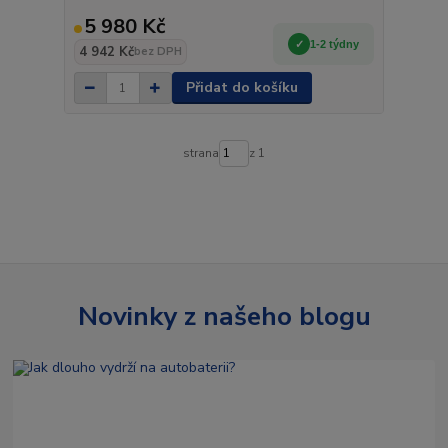
5 980 Kč
1-2 týdny
4 942 Kč
bez DPH
Přidat do košíku
strana
z 1
Novinky z našeho blogu