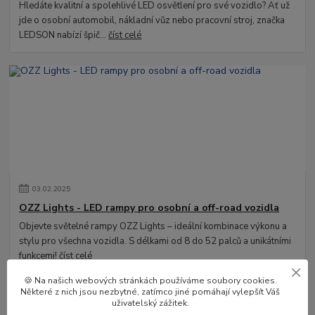
Hledáte kvalitní a spolehlivé LED osvětlení pro své vozidlo? Ať už
jde o osobní automobil, nákladní vůz nebo pracovní stroj, značka
LEDSON nabízí špič...
číst celé
03
.
02
.
2025
OZZ Lights - LED rampy pro osobní a off-road vozidla
Objevte světelné rampy OZZ Lights – ideální kombinace výkonu a
stylu pro všechna vozidla. S délkami od 8 do 52 palců a unikátními
funkcemi!
číst celé
🍪 Na našich webových stránkách používáme soubory cookies.
Některé z nich jsou nezbytné, zatímco jiné pomáhají vylepšít Váš
uživatelský zážitek.