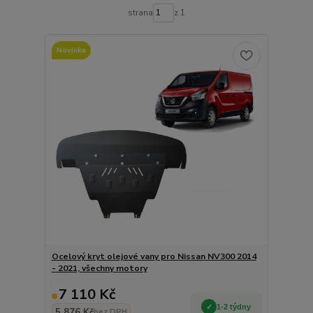
strana
z 1
Novinka
Ocelový kryt olejové vany pro Nissan NV300 2014
- 2021, všechny motory
7 110 Kč
1-2 týdny
5 876 Kč
bez DPH