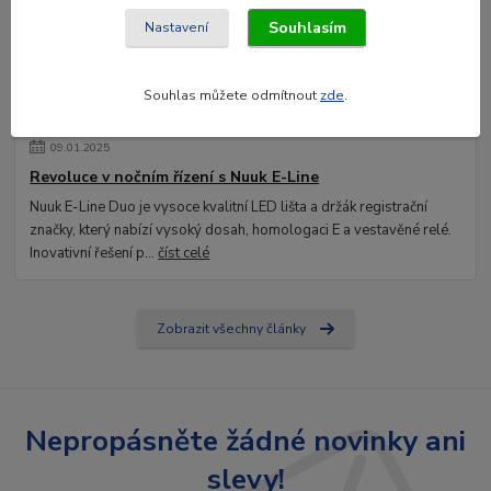
Souhlasím
Nastavení
Souhlas můžete odmítnout
zde
.
09
.
01
.
2025
Revoluce v nočním řízení s Nuuk E-Line
Nuuk E-Line Duo je vysoce kvalitní LED lišta a držák registrační
značky, který nabízí vysoký dosah, homologaci E a vestavěné relé.
Inovativní řešení p...
číst celé
Zobrazit všechny články
Nepropásněte žádné novinky ani
slevy!