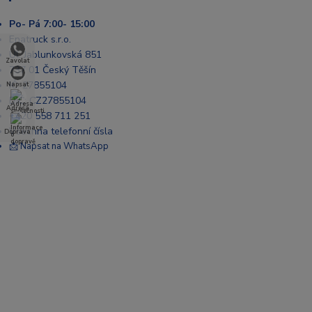
Po- Pá 7:00- 15:00
Enatruck s.r.o.
Ul. Jablunkovská 851
Zavolat
737 01 Český Těšín
IČ: 27855104
Napsat
DIČ: CZ27855104
Adresa
+420 558 711 251
Všechna telefonní čísla
Doprava
📩 Napsat na WhatsApp