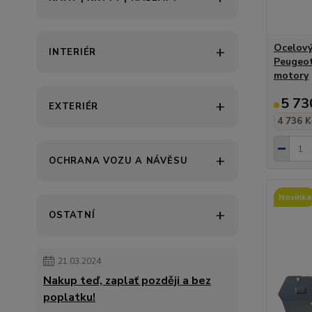
Ocelový
INTERIÉR
Peugeot
motory
5 73
EXTERIÉR
4 736 K
OCHRANA VOZU A NÁVĚSU
Novinka
OSTATNÍ
21.03.2024
Nakup teď, zaplať později a bez
poplatku!