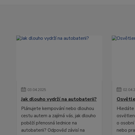
03
.
04
.
2025
02
.
04
.
Jak dlouho vydrží na autobaterii?
Osvětle
Plánujete kempování nebo dlouhou
Hledáte 
cestu autem a zajímá vás, jak dlouho
osvětlení
poběží přenosná lednice na
o osobní
autobaterii? Odpověď závisí na
nebo pra