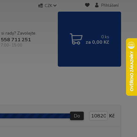
Přihlášení
CZK
 si rady? Zavolejte.
0
ks
 558 711 251
za
0,00 Kč
 7:00- 15:00
Do
Kč