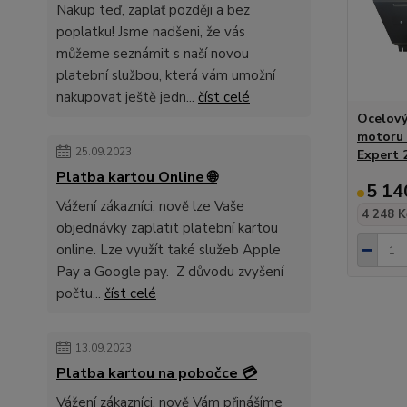
Nakup teď, zaplať později a bez
poplatku! Jsme nadšeni, že vás
můžeme seznámit s naší novou
platební službou, která vám umožní
nakupovat ještě jedn...
číst celé
Ocelový
motoru 
25.09.2023
Expert 
Platba kartou Online 🌐
5 14
Vážení zákazníci, nově lze Vaše
4 248 K
objednávky zaplatit platební kartou
online. Lze využít také služeb Apple
Pay a Google pay. Z důvodu zvyšení
počtu...
číst celé
13.09.2023
Platba kartou na pobočce 💳
Vážení zákazníci, nově Vám přinášíme