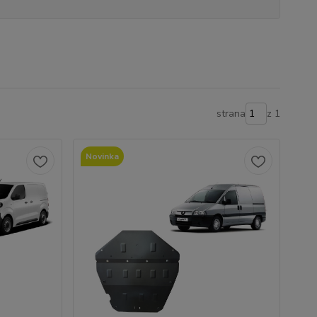
strana
z 1
Novinka