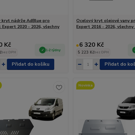
 kryt nádrže AdBlue pro
Ocelový kryt olejové vany 
 Expert 2020 - 2026, všechny
Expert 2016 - 2026, všechny
0 Kč
6 320 Kč
1-2 týdny
č
5 223 Kč
bez DPH
bez DPH
Přidat do košíku
Přidat do ko
Novinka