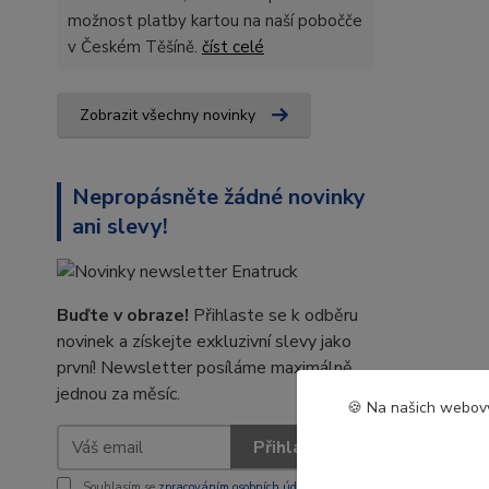
možnost platby kartou na naší pobočče
v Českém Těšíně.
číst celé
Zobrazit všechny novinky
Nepropásněte žádné novinky
ani slevy!
Buďte v obraze!
Přihlaste se k odběru
novinek a získejte exkluzivní slevy jako
první! Newsletter posíláme maximálně
jednou za měsíc.
🍪 Na našich webový
Přihlásit se
Souhlasím se
zpracováním osobních údajů
za účelem