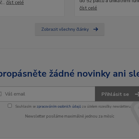
do 52 palců a unikátními fun
č...
číst celé
číst celé
Zobrazit všechny články
ropásněte žádné novinky ani sl
Přihlásit se
Souhlasím se
zpracováním osobních údajů
za účelem rozesílky newsletteru.
Newsletter posíláme maximálně jednou za měsíc