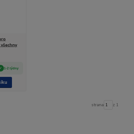
pro
 všechny
1-2 týdny
šíku
strana
z 1