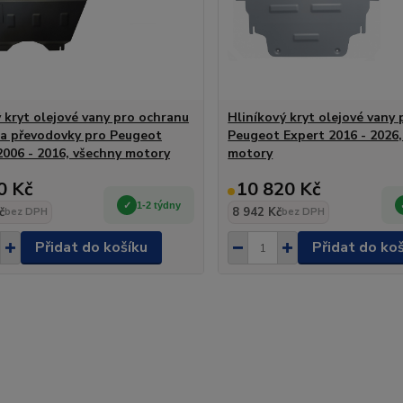
 kryt olejové vany pro ochranu
Hliníkový kryt olejové vany 
a převodovky pro Peugeot
Peugeot Expert 2016 - 2026,
2006 - 2016, všechny motory
motory
0 Kč
10 820 Kč
1-2 týdny
č
8 942 Kč
bez DPH
bez DPH
Přidat do košíku
Přidat do ko