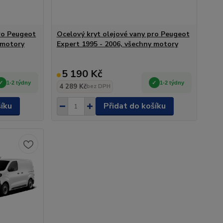
pro Peugeot
Ocelový kryt olejové vany pro Peugeot
 motory
Expert 1995 - 2006, všechny motory
5 190 Kč
1-2 týdny
1-2 týdny
4 289 Kč
bez DPH
šíku
Přidat do košíku