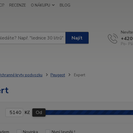
I?
RECENZE
O NÁKUPU
BLOG
Nevíte
Najít
+420
Po- Pá
chranné kryty podvozku
Peugeot
Expert
rt
Kč
Od
adem
Novinka
Nyní levněji !