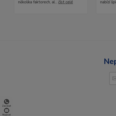
několika faktorech, al...
číst celé
nabízí špi
Nep
Zavolat
Napsat