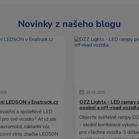
Novinky z našeho blogu
2025
03
.
02
.
2025
ní LEDSON v Enatruck.cz
OZZ Lights - LED rampy 
osobní a off-road vozidl
kvalitní a spolehlivé LED
Objevte světelné rampy OZ
 pro své vozidlo? Ať už jde
– ideální kombinace výkonu 
 automobil, nákladní vůz
pro všechna vozidla. S délk
covní stroj, značka LEDSON