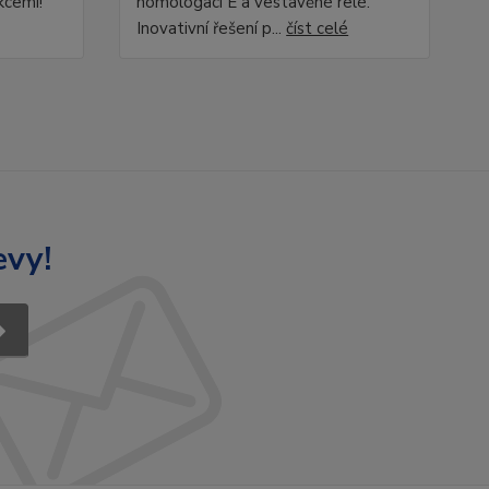
kcemi!
homologaci E a vestavěné relé.
Inovativní řešení p...
číst celé
evy!