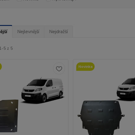
ější
Nejlevnější
Nejdražší
1-5 z 5
Novinka