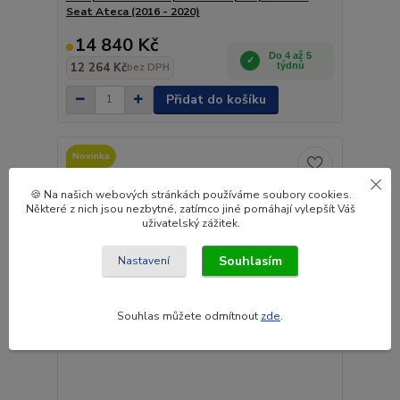
Seat Ateca (2016 - 2020)
14 840 Kč
Do 4 až 5
12 264 Kč
týdnů
bez DPH
Přidat do košíku
Novinka
🍪 Na našich webových stránkách používáme soubory cookies.
Některé z nich jsou nezbytné, zatímco jiné pomáhají vylepšít Váš
uživatelský zážitek.
Souhlasím
Nastavení
Souhlas můžete odmítnout
zde
.