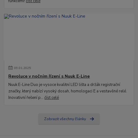
funkcemi!
číst celé
09
.
01
.
2025
Revoluce v nočním řízení s Nuuk E-Line
Nuuk E-Line Duo je vysoce kvalitní LED lišta a držák registrační
značky, který nabízí vysoký dosah, homologaci E a vestavěné relé.
Inovativní řešení p...
číst celé
Zobrazit všechny články