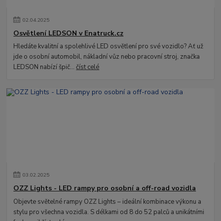
02
.
04
.
2025
Osvětlení LEDSON v Enatruck.cz
Hledáte kvalitní a spolehlivé LED osvětlení pro své vozidlo? Ať už
jde o osobní automobil, nákladní vůz nebo pracovní stroj, značka
LEDSON nabízí špič...
číst celé
03
.
02
.
2025
OZZ Lights - LED rampy pro osobní a off-road vozidla
Objevte světelné rampy OZZ Lights – ideální kombinace výkonu a
stylu pro všechna vozidla. S délkami od 8 do 52 palců a unikátními