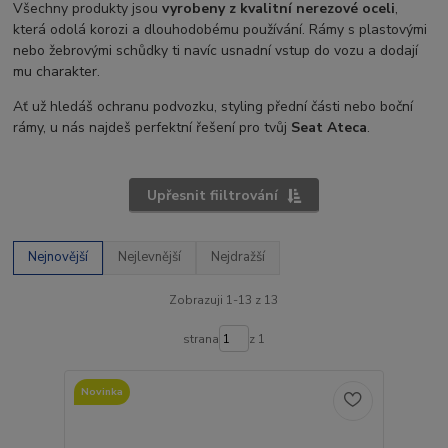
Všechny produkty jsou
vyrobeny z kvalitní nerezové oceli
,
která odolá korozi a dlouhodobému používání. Rámy s plastovými
nebo žebrovými schůdky ti navíc usnadní vstup do vozu a dodají
mu charakter.
Ať už hledáš ochranu podvozku, styling přední části nebo boční
rámy, u nás najdeš perfektní řešení pro tvůj
Seat Ateca
.
Upřesnit fiiltrování
Nejnovější
Nejlevnější
Nejdražší
Zobrazuji 1-13 z 13
strana
z 1
Novinka