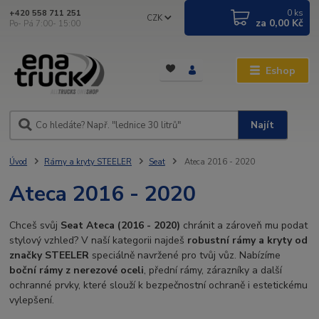
0
ks
+420 558 711 251
CZK
za
0,00 Kč
Po- Pá 7:00- 15:00
Eshop
Najít
Úvod
Rámy a kryty STEELER
Seat
Ateca 2016 - 2020
Ateca 2016 - 2020
Chceš svůj
Seat Ateca (2016 - 2020)
chránit a zároveň mu podat
stylový vzhled? V naší kategorii najdeš
robustní rámy a kryty od
značky STEELER
speciálně navržené pro tvůj vůz. Nabízíme
boční rámy z nerezové oceli
, přední rámy, zárazníky a další
ochranné prvky, které slouží k bezpečnostní ochraně i estetickému
vylepšení.