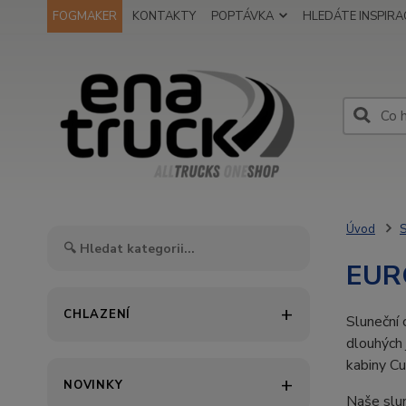
FOGMAKER
KONTAKTY
POPTÁVKA
HLEDÁTE INSPIRAC
Úvod
S
EUR
CHLAZENÍ
Sluneční 
dlouhých
kabiny Cu
NOVINKY
Naše slun