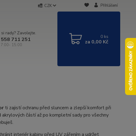
Přihlášení
CZK
 si rady? Zavolejte.
0
ks
 558 711 251
za
0,00 Kč
 7:00- 15:00
or
ti zajistí ochranu před sluncem a zlepší komfort při
d akrylových částí až po kompletní sady pro všechny
ebuješ.
chránit interiér kabiny před UV zářením a udržet