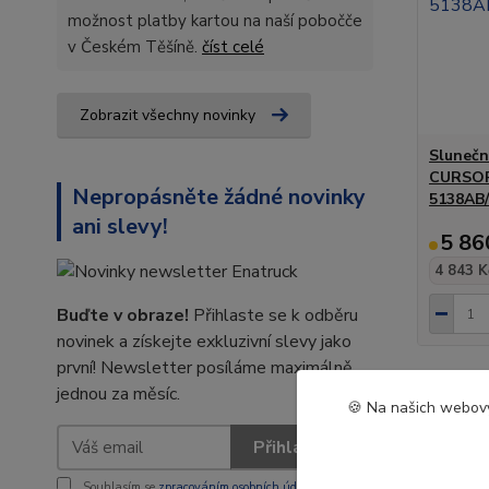
možnost platby kartou na naší pobočče
v Českém Těšíně.
číst celé
Zobrazit všechny novinky
Sluneč
CURSOR
Nepropásněte žádné novinky
5138AB
ani slevy!
5 86
4 843 K
Buďte v obraze!
Přihlaste se k odběru
novinek a získejte exkluzivní slevy jako
první! Newsletter posíláme maximálně
jednou za měsíc.
🍪 Na našich webový
Přihlásit se
Souhlasím se
zpracováním osobních údajů
za účelem