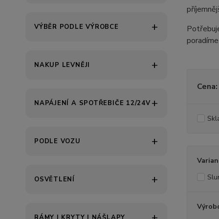
příjemněj
VÝBĚR PODLE VÝROBCE
Potřebu
poradíme 
NAKUP LEVNĚJI
Cena:
NAPÁJENÍ A SPOTŘEBIČE 12/24V
Skl
PODLE VOZU
Varian
Slu
OSVĚTLENÍ
Výrob
RÁMY | KRYTY | NÁŠLAPY