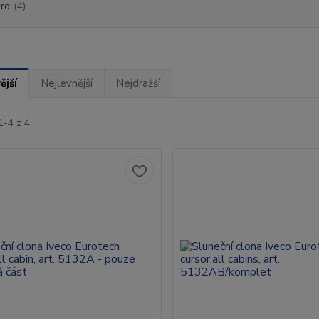
ro
(4)
ější
Nejlevnější
Nejdražší
1-4 z 4