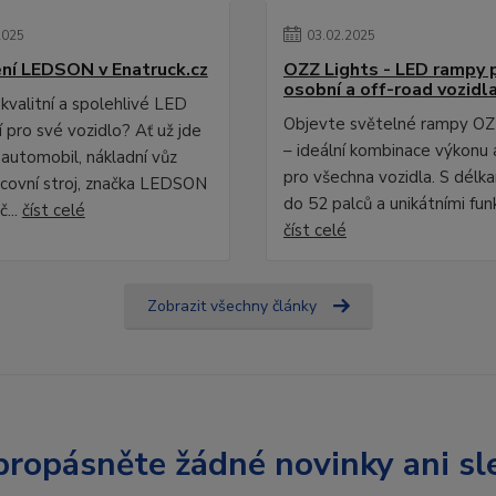
2025
03
.
02
.
2025
ní LEDSON v Enatruck.cz
OZZ Lights - LED rampy 
osobní a off-road vozidl
kvalitní a spolehlivé LED
Objevte světelné rampy OZ
 pro své vozidlo? Ať už jde
– ideální kombinace výkonu 
 automobil, nákladní vůz
pro všechna vozidla. S délk
covní stroj, značka LEDSON
do 52 palců a unikátními fun
č...
číst celé
číst celé
Zobrazit všechny články
ropásněte žádné novinky ani sl