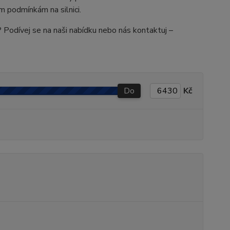
m podmínkám na silnici.
it? Podívej se na naši nabídku nebo nás kontaktuj –
Do
Kč