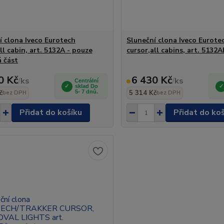
í clona Iveco Eurotech
Sluneční clona Iveco Eurote
ll cabin, art. 5132A - pouze
cursor,all cabins, art. 5132
á část
0 Kč
6 430 Kč
/
ks
/
ks
Centrální
sklad Do
č
5- 7 dnů.
5 314 Kč
bez DPH
bez DPH
Přidat do košíku
Přidat do ko