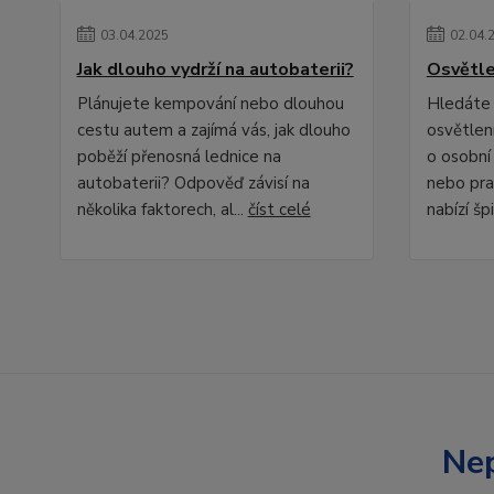
03
.
04
.
2025
02
.
04
.
Jak dlouho vydrží na autobaterii?
Osvětle
Plánujete kempování nebo dlouhou
Hledáte 
cestu autem a zajímá vás, jak dlouho
osvětlení
poběží přenosná lednice na
o osobní
autobaterii? Odpověď závisí na
nebo pra
několika faktorech, al...
číst celé
nabízí špi
Nep