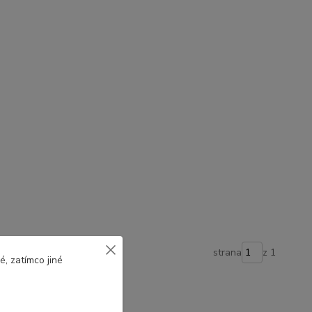
strana
z 1
, zatímco jiné