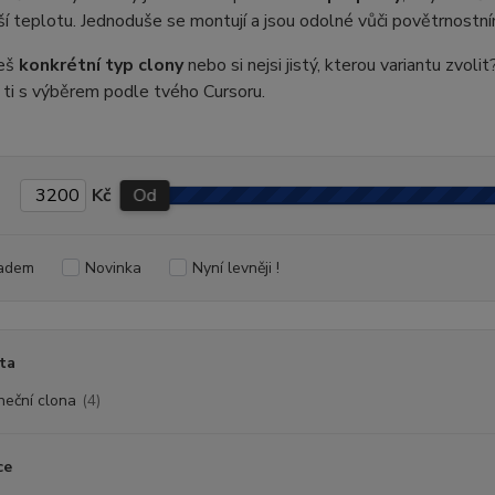
ší teplotu. Jednoduše se montují a jsou odolné vůči povětrnostní
ješ
konkrétní typ clony
nebo si nejsi jistý, kterou variantu zvol
ti s výběrem podle tvého Cursoru.
Kč
Od
adem
Novinka
Nyní levněji !
ta
neční clona
(4)
ce