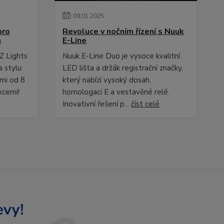
09
.
01
.
2025
pro
Revoluce v nočním řízení s Nuuk
a
E-Line
Z Lights
Nuuk E-Line Duo je vysoce kvalitní
a stylu
LED lišta a držák registrační značky,
ami od 8
který nabízí vysoký dosah,
kcemi!
homologaci E a vestavěné relé.
Inovativní řešení p...
číst celé
evy!