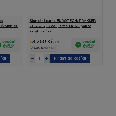
ch
Sluneční clona EUROTECH/TRAKKER
AB/komplet
CURSOR, OVAL, art.5138A - pouze
akrylová část
3 200 Kč
/
ks
Centrální
Centrální
sklad Do
sklad Do
5- 7 dnů.
2 645 Kč
5- 7 dnů.
bez DPH
šíku
Přidat do košíku