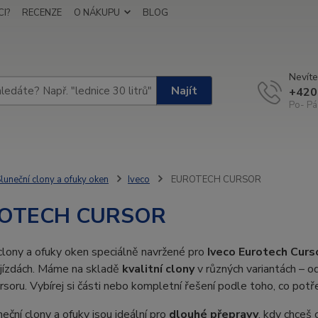
I?
RECENZE
O NÁKUPU
BLOG
Nevíte
Najít
+420
Po- Pá
luneční clony a ofuky oken
Iveco
EUROTECH CURSOR
OTECH CURSOR
clony a ofuky oken speciálně navržené pro
Iveco Eurotech Curs
 jízdách. Máme na skladě
kvalitní clony
v různých variantách – o
rsoru. Vybírej si části nebo kompletní řešení podle toho, co potř
eční clony a ofuky jsou ideální pro
dlouhé přepravy
, kdy chceš 