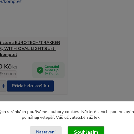
ní clona EUROTECH/TRAKKER
, WITH OVAL LIGHTS art.
/komplet
0 Kč
/
ks
Centrální
sklad Do
č
5- 7 dnů.
bez DPH
Přidat do košíku
ch stránkách používáme soubory cookies. Některé z nich jsou nezbytné
pomáhají vylepšít Váš uživatelský zážitek.
Souhlasím
Nastavení