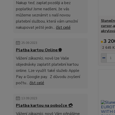
Nakup teď, zaplať později a bez
poplatku! Jsme nadšeni, že vás
můžeme seznámit s naší novou
Slunečn
platební službou, která vám umožní
cursor,a
nakupovat ještě jedn...
číst celé
akrylov
3 20
25.09.2023
2 645 K
Platba kartou Online 🌐
Vážení zákazníci, nově lze Vaše
objednávky zaplatit platební kartou
online. Lze využít také služeb Apple
Pay a Google pay. Z důvodu zvyšení
počtu...
číst celé
13.09.2023
Platba kartou na pobočce 💳
Vážení zákazníci, nově Vám přinášíme