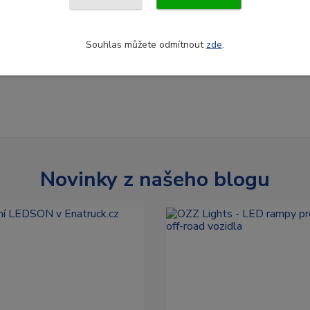
Souhlas můžete odmítnout
zde
.
Novinky z našeho blogu