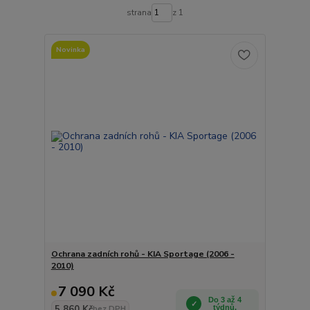
strana
z 1
Novinka
Ochrana zadních rohů - KIA Sportage (2006 -
2010)
7 090 Kč
Do 3 až 4
5 860 Kč
týdnů.
bez DPH