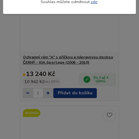
Souhlas můžete odmítnout
zde
.
Ochranný rám "A" s příčkou a nápravovou deskou
ČERNÝ - KIA Sportage (2006 - 2010)
13 240 Kč
Do 3 až 4
10 942 Kč
týdnů.
bez DPH
Přidat do košíku
Novinka