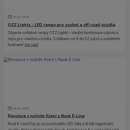
03
.
02
.
2025
OZZ Lights - LED rampy pro osobní a off-road vozidla
Objevte světelné rampy OZZ Lights – ideální kombinace výkonu a
stylu pro všechna vozidla. S délkami od 8 do 52 palců a unikátními
funkcemi!
číst celé
09
.
01
.
2025
Revoluce v nočním řízení s Nuuk E-Line
Nuuk E-Line Duo je vysoce kvalitní LED lišta a držák registrační