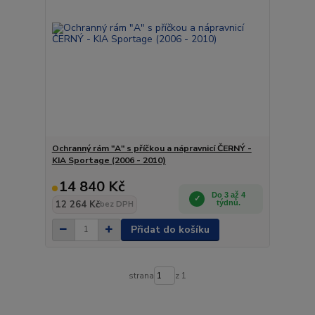
Ochranný rám "A" s příčkou a nápravnicí ČERNÝ -
KIA Sportage (2006 - 2010)
14 840 Kč
Do 3 až 4
12 264 Kč
týdnů.
bez DPH
Přidat do košíku
strana
z 1