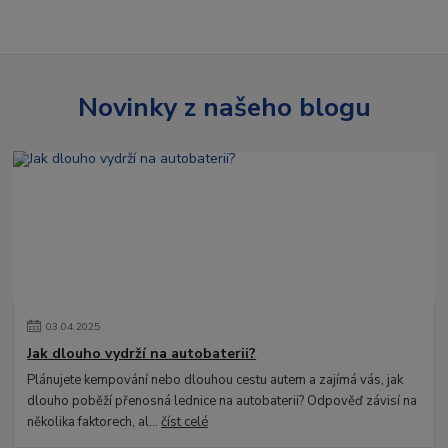
Novinky z našeho blogu
03
.
04
.
2025
Jak dlouho vydrží na autobaterii?
Plánujete kempování nebo dlouhou cestu autem a zajímá vás, jak
dlouho poběží přenosná lednice na autobaterii? Odpověď závisí na
několika faktorech, al...
číst celé