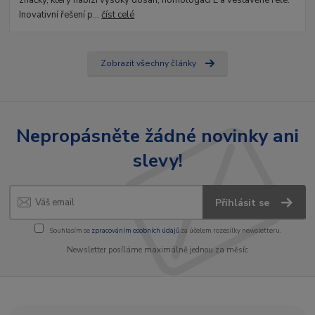
značky, který nabízí vysoký dosah, homologaci E a vestavěné relé.
Inovativní řešení p...
číst celé
Zobrazit všechny články
Nepropásněte žádné novinky ani
slevy!
Přihlásit se
Souhlasím se
zpracováním osobních údajů
za účelem rozesílky newsletteru.
Newsletter posíláme maximálně jednou za měsíc