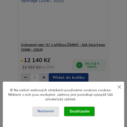
Ochranný rám "A" s příčkou ČERNÝ - KIA Sportage
(2006 - 2010)
12 140 Kč
Do 3 až 4
10 033 Kč
týdnů.
bez DPH
Přidat do košíku
🍪 Na našich webových stránkách používáme soubory cookies.
Některé z nich jsou nezbytné, zatímco jiné pomáhají vylepšít Váš
Novinka
uživatelský zážitek.
Souhlasím
Nastavení