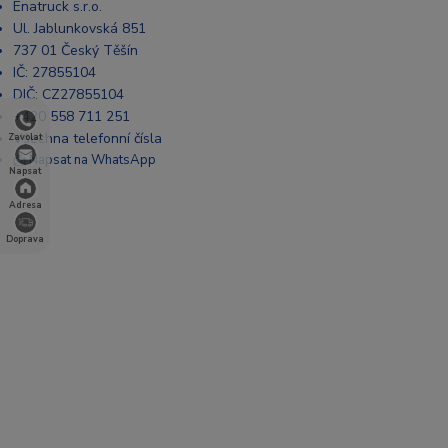
Enatruck s.r.o.
Ul. Jablunkovská 851
737 01 Český Těšín
IČ: 27855104
DIČ: CZ27855104
+420 558 711 251
Všechna telefonní čísla
Zavolat
📩 Napsat na WhatsApp
Napsat
Adresa
Doprava