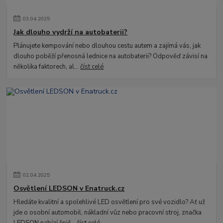
03
.
04
.
2025
Jak dlouho vydrží na autobaterii?
Plánujete kempování nebo dlouhou cestu autem a zajímá vás, jak
dlouho poběží přenosná lednice na autobaterii? Odpověď závisí na
několika faktorech, al...
číst celé
02
.
04
.
2025
Osvětlení LEDSON v Enatruck.cz
Hledáte kvalitní a spolehlivé LED osvětlení pro své vozidlo? Ať už
jde o osobní automobil, nákladní vůz nebo pracovní stroj, značka
LEDSON nabízí špič...
číst celé