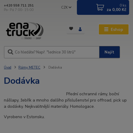
0
ks
+420 558 711 251
CZK
za
0,00 Kč
Po- Pá 7:00- 15:00
Eshop
Najít
Úvod
Rámy METEC
Dodávka
Dodávka
Přední ochranné rámy, boční
nášlapy, žebřík a mnoho dalšího příslušenství pro offroad, pick up
a dodávky. Nejkvalitnější materiály. Homologace.
Vyrobeno v Estonsku.