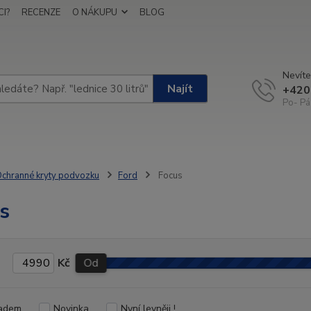
I?
RECENZE
O NÁKUPU
BLOG
Nevíte
Najít
+420
Po- Pá
chranné kryty podvozku
Ford
Focus
s
Kč
Od
adem
Novinka
Nyní levněji !