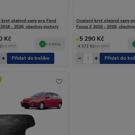
 kryt olejové vany pro Ford
Ocelový kryt olejové vany p
 2018 - 2026, všechny motory
Focus 3 2010 - 2018, všechn
0 Kč
5 290 Kč
1-2 týdny
č
4 372 Kč
bez DPH
bez DPH
Přidat do košíku
Přidat do ko