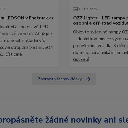
2025
03
.
02
.
2025
ní LEDSON v Enatruck.cz
OZZ Lights - LED rampy 
osobní a off-road vozidl
kvalitní a spolehlivé LED
Objevte světelné rampy OZ
 pro své vozidlo? Ať už jde
– ideální kombinace výkonu 
 automobil, nákladní vůz
pro všechna vozidla. S délk
covní stroj, značka LEDSON
do 52 palců a unikátními fun
č...
číst celé
číst celé
Zobrazit všechny články
ropásněte žádné novinky ani sl