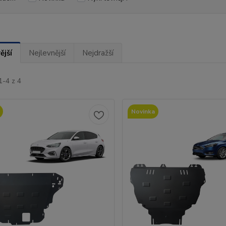
ější
Nejlevnější
Nejdražší
1-4 z 4
Novinka