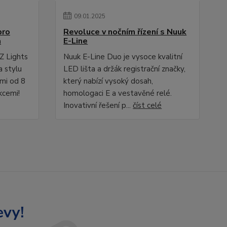
09
.
01
.
2025
pro
Revoluce v nočním řízení s Nuuk
a
E-Line
Z Lights
Nuuk E-Line Duo je vysoce kvalitní
a stylu
LED lišta a držák registrační značky,
ami od 8
který nabízí vysoký dosah,
kcemi!
homologaci E a vestavěné relé.
Inovativní řešení p...
číst celé
evy!