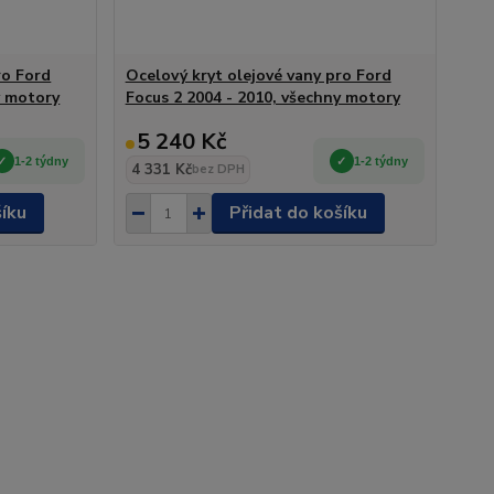
ro Ford
Ocelový kryt olejové vany pro Ford
y motory
Focus 2 2004 - 2010, všechny motory
5 240 Kč
1-2 týdny
1-2 týdny
4 331 Kč
bez DPH
šíku
Přidat do košíku