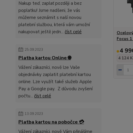
Nakup teď, zaplať později a bez
poplatku! Jsme nadšeni, že vás
můžeme seznámit s naší novou
platební službou, která vám umožní
nakupovat ještě jedn...
číst celé
Ocelový
Focus 1
4 99
25.09.2023
Platba kartou Online 🌐
4 124 K
Vážení zákazníci, nově lze Vaše
objednávky zaplatit platební kartou
online. Lze využít také služeb Apple
Pay a Google pay. Z důvodu zvyšení
počtu...
číst celé
13.09.2023
Platba kartou na pobočce 💳
Vážení zákazníci, nově Vám přinášíme