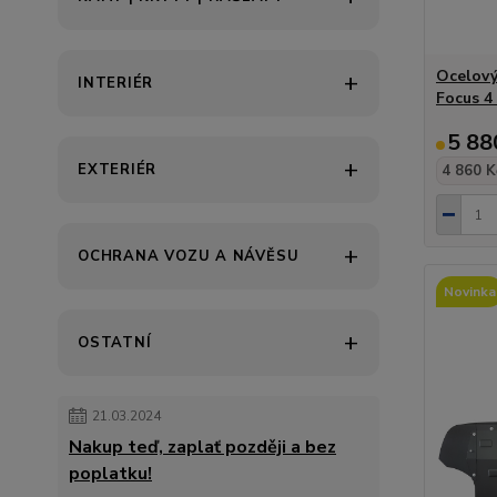
Ocelový
INTERIÉR
Focus 4
5 88
EXTERIÉR
4 860 K
OCHRANA VOZU A NÁVĚSU
Novinka
OSTATNÍ
21.03.2024
Nakup teď, zaplať později a bez
poplatku!