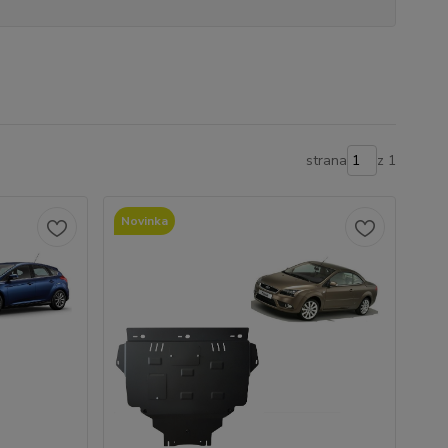
strana
z 1
Novinka