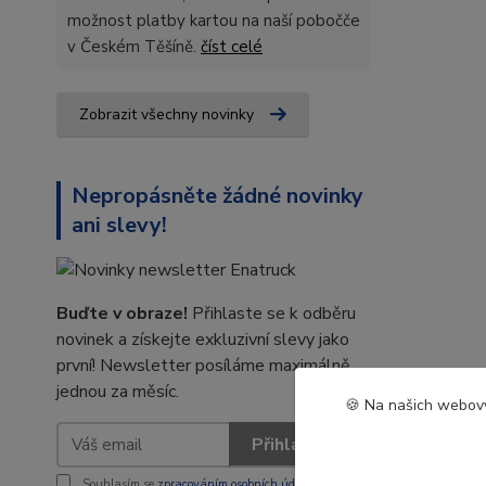
možnost platby kartou na naší pobočče
v Českém Těšíně.
číst celé
Zobrazit všechny novinky
Nepropásněte žádné novinky
ani slevy!
Buďte v obraze!
Přihlaste se k odběru
novinek a získejte exkluzivní slevy jako
první! Newsletter posíláme maximálně
jednou za měsíc.
🍪 Na našich webový
Přihlásit se
Souhlasím se
zpracováním osobních údajů
za účelem