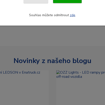
Souhlas můžete odmítnout
zde
.
Novinky z našeho blogu