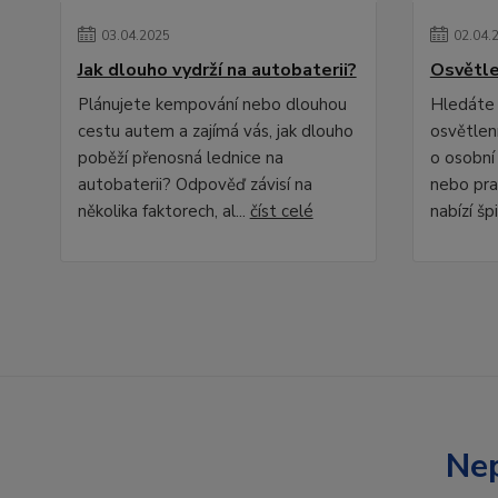
03
.
04
.
2025
02
.
04
.
Jak dlouho vydrží na autobaterii?
Osvětle
Plánujete kempování nebo dlouhou
Hledáte 
cestu autem a zajímá vás, jak dlouho
osvětlení
poběží přenosná lednice na
o osobní
autobaterii? Odpověď závisí na
nebo pra
několika faktorech, al...
číst celé
nabízí špi
Nep