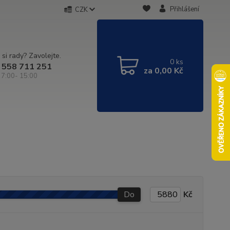
Přihlášení
CZK
 si rady? Zavolejte.
0
ks
 558 711 251
za
0,00 Kč
 7:00- 15:00
Do
Kč