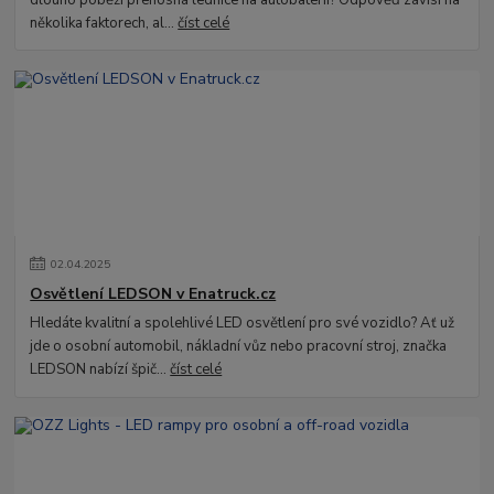
dlouho poběží přenosná lednice na autobaterii? Odpověď závisí na
několika faktorech, al...
číst celé
02
.
04
.
2025
Osvětlení LEDSON v Enatruck.cz
Hledáte kvalitní a spolehlivé LED osvětlení pro své vozidlo? Ať už
jde o osobní automobil, nákladní vůz nebo pracovní stroj, značka
LEDSON nabízí špič...
číst celé