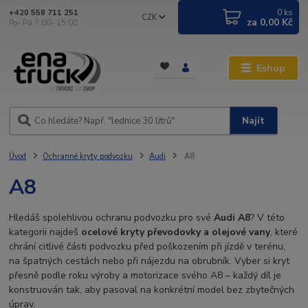
0
ks
+420 558 711 251
CZK
za
0,00 Kč
Po- Pá 7:00- 15:00
Eshop
Najít
Úvod
Ochranné kryty podvozku
Audi
A8
A8
Hledáš spolehlivou ochranu podvozku pro své
Audi A8
? V této
kategorii najdeš
ocelové kryty převodovky a olejové vany
, které
chrání citlivé části podvozku před poškozením při jízdě v terénu,
na špatných cestách nebo při nájezdu na obrubník. Vyber si kryt
přesně podle roku výroby a motorizace svého A8 – každý díl je
konstruován tak, aby pasoval na konkrétní model bez zbytečných
úprav.