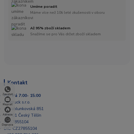
Umíme poradit
Máme více než 10ti leté zkušenosti v oboru
Až 95% zboží skladem
Snažíme se pro Vás držet zboží skladem
Kontakt
Zavolat
Po- Pá 7:00- 15:00
Enatruck s.r.o.
Napsat
Ul. Jablunkovská 851
737 01 Český Těšín
Adresa
IČ: 27855104
Doprava
DIČ: CZ27855104