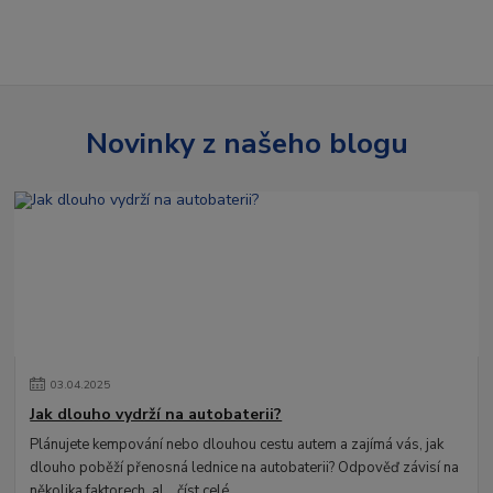
Novinky z našeho blogu
03
.
04
.
2025
Jak dlouho vydrží na autobaterii?
Plánujete kempování nebo dlouhou cestu autem a zajímá vás, jak
dlouho poběží přenosná lednice na autobaterii? Odpověď závisí na
několika faktorech, al...
číst celé