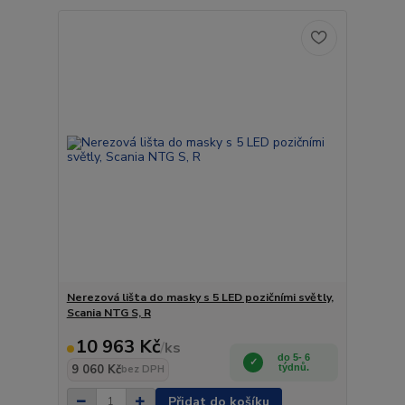
Nerezová lišta do masky s 5 LED pozičními světly,
Scania NTG S, R
10 963 Kč
/
ks
do 5- 6
9 060 Kč
týdnů.
bez DPH
Přidat do košíku