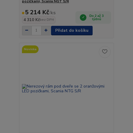
pozičkami, Scania NGT S/R
5 214 Kč
/
ks
Do 2 až 3
4 310 Kč
týdnů
bez DPH
Přidat do košíku
Novinka