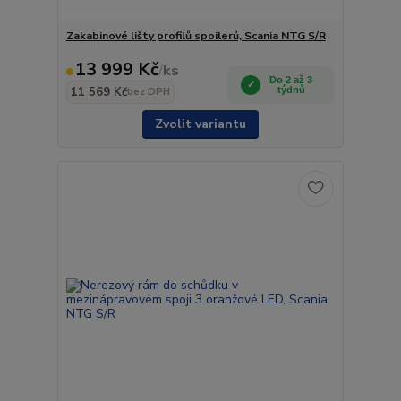
Zakabinové lišty profilů spoilerů, Scania NTG S/R
13 999 Kč
/
ks
Do 2 až 3
11 569 Kč
týdnů
bez DPH
Zvolit variantu