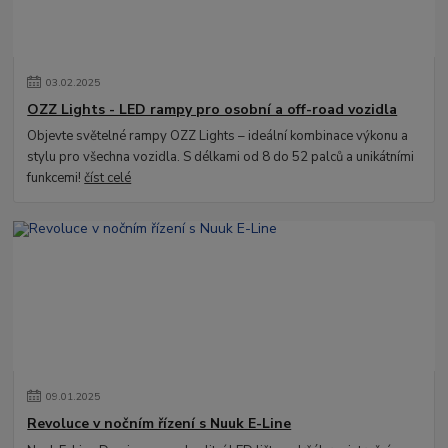
03
.
02
.
2025
OZZ Lights - LED rampy pro osobní a off-road vozidla
Objevte světelné rampy OZZ Lights – ideální kombinace výkonu a
stylu pro všechna vozidla. S délkami od 8 do 52 palců a unikátními
funkcemi!
číst celé
09
.
01
.
2025
Revoluce v nočním řízení s Nuuk E-Line