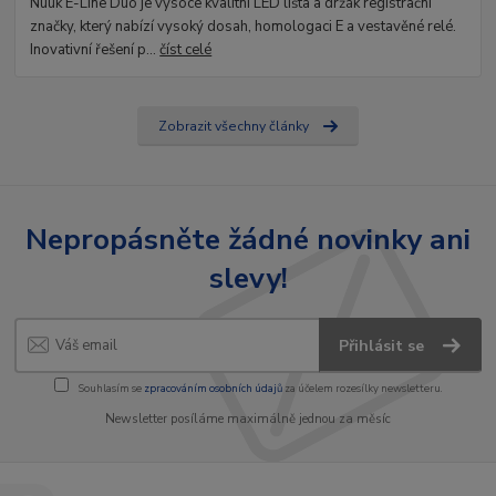
Nuuk E-Line Duo je vysoce kvalitní LED lišta a držák registrační
značky, který nabízí vysoký dosah, homologaci E a vestavěné relé.
Inovativní řešení p...
číst celé
Zobrazit všechny články
Nepropásněte žádné novinky ani
slevy!
Přihlásit se
Souhlasím se
zpracováním osobních údajů
za účelem rozesílky newsletteru.
Newsletter posíláme maximálně jednou za měsíc