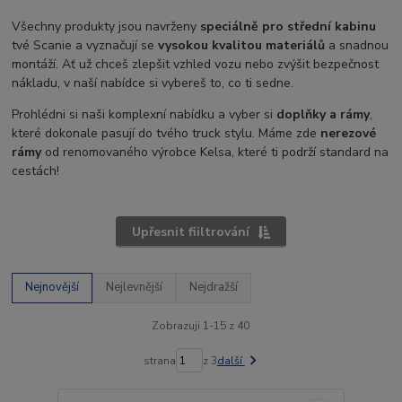
Všechny produkty jsou navrženy
speciálně pro střední kabinu
tvé Scanie a vyznačují se
vysokou kvalitou materiálů
a snadnou
montáží. Ať už chceš zlepšit vzhled vozu nebo zvýšit bezpečnost
nákladu, v naší nabídce si vybereš to, co ti sedne.
Prohlédni si naši komplexní nabídku a vyber si
doplňky a rámy
,
které dokonale pasují do tvého truck stylu. Máme zde
nerezové
rámy
od renomovaného výrobce Kelsa, které ti podrží standard na
cestách!
Upřesnit fiiltrování
Nejnovější
Nejlevnější
Nejdražší
Zobrazuji 1-15 z 40
strana
z 3
další