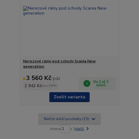
Nerezové rámy pod schody Scania New
generation
3 560 Kč
/
pár
Do 2 až 3
2 942 Kč
týdnů
bez DPH
Zvolit variantu
Načíst další produkty (15)
strana
z 3
další