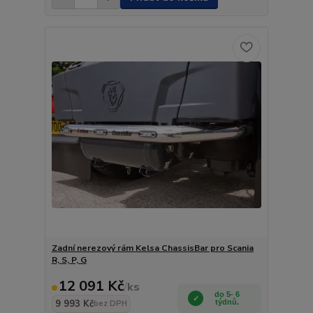
Zadní nerezový rám Kelsa ChassisBar pro Scania
R, S, P, G
12 091 Kč
/
ks
do 5- 6
9 993 Kč
týdnů.
bez DPH