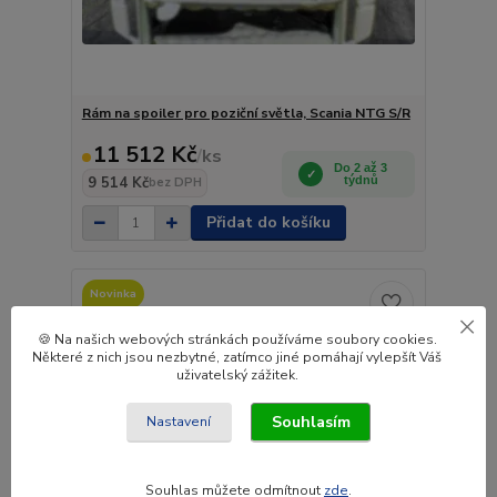
Rám na spoiler pro poziční světla, Scania NTG S/R
11 512 Kč
/
ks
Do 2 až 3
9 514 Kč
týdnů
bez DPH
Přidat do košíku
Novinka
🍪 Na našich webových stránkách používáme soubory cookies.
Některé z nich jsou nezbytné, zatímco jiné pomáhají vylepšít Váš
uživatelský zážitek.
Souhlasím
Nastavení
Souhlas můžete odmítnout
zde
.