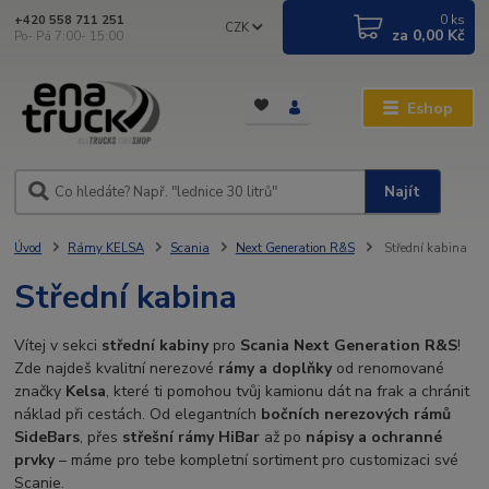
0
ks
+420 558 711 251
CZK
za
0,00 Kč
Po- Pá 7:00- 15:00
Eshop
Najít
Úvod
Rámy KELSA
Scania
Next Generation R&S
Střední kabina
Střední kabina
Vítej v sekci
střední kabiny
pro
Scania Next Generation R&S
!
Zde najdeš kvalitní nerezové
rámy a doplňky
od renomované
značky
Kelsa
, které ti pomohou tvůj kamionu dát na frak a chránit
náklad při cestách. Od elegantních
bočních nerezových rámů
SideBars
, přes
střešní rámy HiBar
až po
nápisy a ochranné
prvky
– máme pro tebe kompletní sortiment pro customizaci své
Scanie.