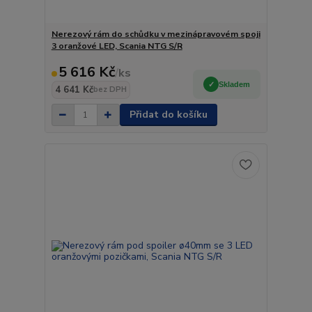
Nerezový rám do schůdku v mezinápravovém spoji
3 oranžové LED, Scania NTG S/R
5 616 Kč
/
ks
Skladem
4 641 Kč
bez DPH
Přidat do košíku