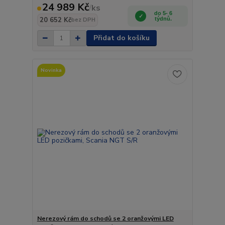
24 989 Kč
/
ks
do 5- 6
20 652 Kč
týdnů.
bez DPH
Přidat do košíku
Novinka
Nerezový rám do schodů se 2 oranžovými LED