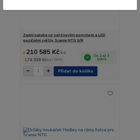
Zadní paluba se saténovým povrchem a LED
pozičními světly, Scania NTG S/R
210 585 Kč
/
ks
Do 2 až 3
174 038 Kč
týdnů
bez DPH
Přidat do košíku