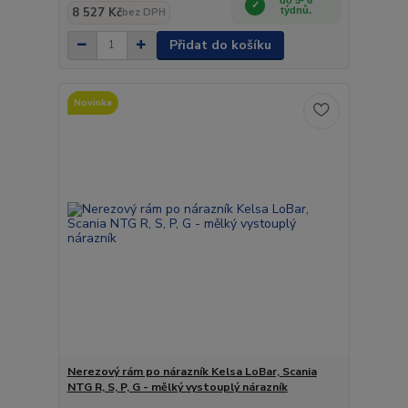
8 527 Kč
týdnů.
bez DPH
Přidat do košíku
Novinka
Nerezový rám po nárazník Kelsa LoBar, Scania
NTG R, S, P, G - mělký vystouplý nárazník