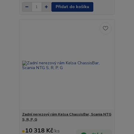
Přidat do košíku
Zadní nerezový rám Kelsa ChassisBar, Scania NTG
S, R, P, G
10 318 Kč
/
ks
do 5- 6