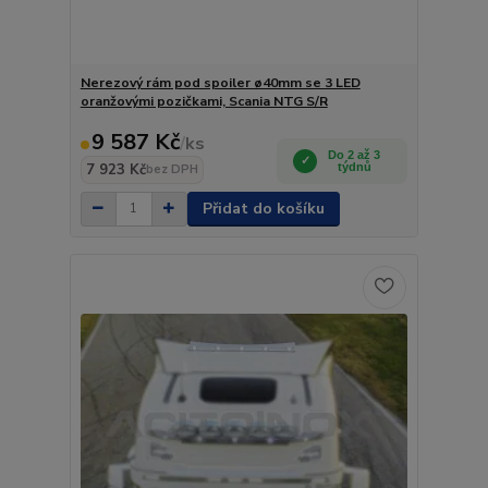
Nerezový rám pod spoiler ø40mm se 3 LED
oranžovými pozičkami, Scania NTG S/R
9 587 Kč
/
ks
Do 2 až 3
7 923 Kč
týdnů
bez DPH
Přidat do košíku