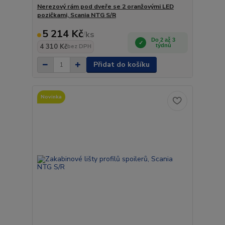
Nerezový rám pod dveře se 2 oranžovými LED
pozičkami, Scania NTG S/R
5 214 Kč
/
ks
Do 2 až 3
4 310 Kč
týdnů
bez DPH
Přidat do košíku
Novinka