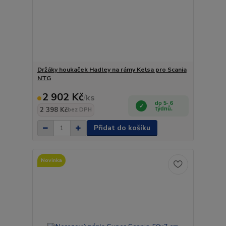
Držáky houkaček Hadley na rámy Kelsa pro Scania
NTG
2 902 Kč
/
ks
do 5- 6
2 398 Kč
týdnů.
bez DPH
Přidat do košíku
Novinka