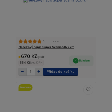
5 hodnocení
Nerezový nápis Super Scania 50x7 cm
670 Kč
/
pár
Skladem
554 Kč
bez DPH
Přidat do košíku
Novinka