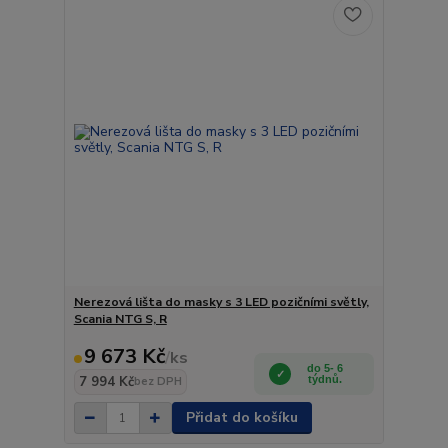
Nerezová lišta do masky s 3 LED pozičními světly,
Scania NTG S, R
9 673 Kč
/
ks
do 5- 6
7 994 Kč
týdnů.
bez DPH
Přidat do košíku