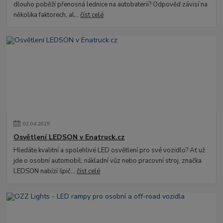
dlouho poběží přenosná lednice na autobaterii? Odpověď závisí na
několika faktorech, al...
číst celé
02
.
04
.
2025
Osvětlení LEDSON v Enatruck.cz
Hledáte kvalitní a spolehlivé LED osvětlení pro své vozidlo? Ať už
jde o osobní automobil, nákladní vůz nebo pracovní stroj, značka
LEDSON nabízí špič...
číst celé