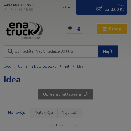
0
ks
+420 558 711 251
CZK
za
0,00 Kč
Po- Pá 7:00- 15:00
Eshop
Najít
Úvod
Ochranné kryty podvozku
Fiat
Idea
Idea
Upřesnit fiiltrování
Nejnovější
Nejlevnější
Nejdražší
Zobrazuji 1-1 z 1