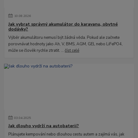
10
.
08
.
2026
Jak vybrat správný akumulátor do karavanu, obytné
dodávky?
Výběr akumulátoru nemusí být žádná věda. Pokud ale začnete
porovnávat hodnoty jako Ah, V, BMS, AGM, GEL nebo LiFePO4,
může se člověk rychle ztratit. ...
číst celé
03
.
04
.
2025
Jak dlouho vydrží na autobaterii?
Plánujete kempování nebo dlouhou cestu autem a zajímá vás, jak