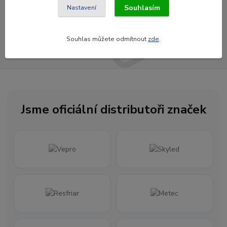
Souhlasím
Nastavení
Přihlásit se
Souhlasím se
zpracováním osobních údajů
za účelem rozesílky newsletteru.
Souhlas můžete odmítnout
zde
.
Newsletter posíláme maximálně jednou za měsíc
Jsme oficiální distributoři značek