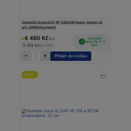
Sluneční clona DAF XF 105/106 Super Space cS
art. 5069S/komplet
6 480 Kč
/
ks
Centrální
sklad Do 5- 7
5 355 Kč
dnů.
bez DPH
Přidat do košíku
Novinka