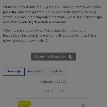
Sluneční clony účinně regulují teplotu v kabině, omezují oslnění a
poskytují soukromí při stání. Ofuky oken a moskytiéry zlepšují
větrání a chrání před hmyzem a prachem. Vyber si z různých typů
a velikostí podle tvých potřeb a preferencí.
Všechny naše produkty splňují požadavky na kvalitu a
bezpečnost. Investuj do svého pohodlí na dlouhých trasách a
užívej si více pohody v kabině.
Upřesnit fiiltrování
Nejnovější
Nejlevnější
Nejdražší
Zobrazuji 1-15 z 15
strana
z 1
Novinka