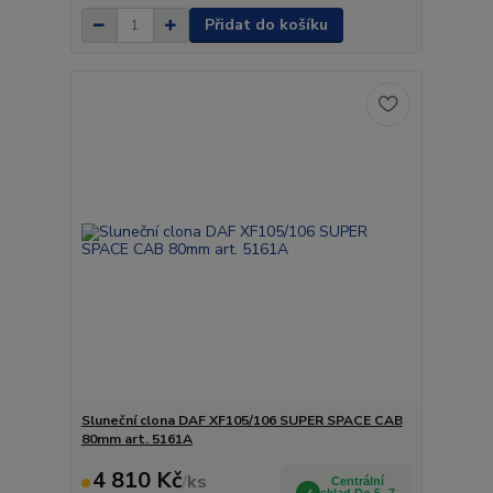
Přidat do košíku
Sluneční clona DAF XF105/106 SUPER SPACE CAB
80mm art. 5161A
4 810 Kč
/
ks
Centrální
sklad Do 5- 7