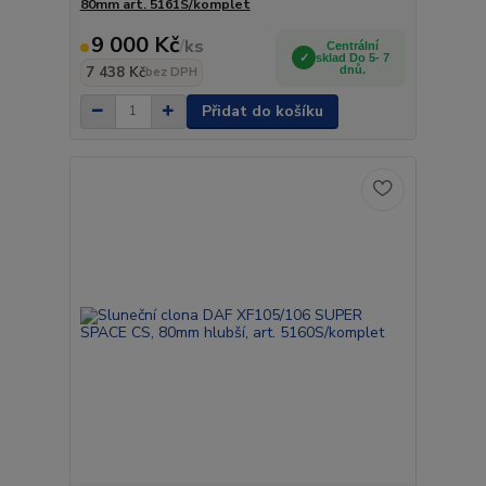
80mm art. 5161S/komplet
9 000 Kč
/
ks
Centrální
sklad Do 5- 7
7 438 Kč
dnů.
bez DPH
Přidat do košíku