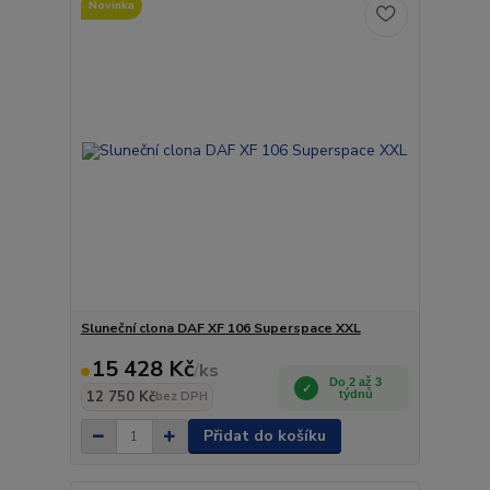
Novinka
Sluneční clona DAF XF 106 Superspace XXL
15 428 Kč
/
ks
Do 2 až 3
12 750 Kč
týdnů
bez DPH
Přidat do košíku