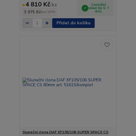
4 810 Kč
/
ks
Centrální
sklad Do 5- 7
3 975 Kč
dnů.
bez DPH
Přidat do košíku
Sluneční clona DAF XF105/106 SUPER SPACE CS