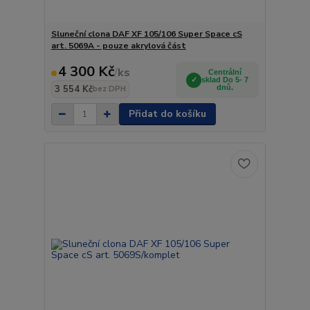
Sluneční clona DAF XF 105/106 Super Space cS
art. 5069A - pouze akrylová část
4 300 Kč
/
ks
Centrální
sklad Do 5- 7
3 554 Kč
dnů.
bez DPH
Přidat do košíku