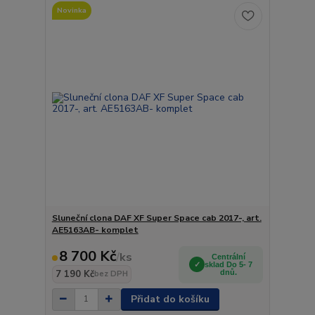
Novinka
Sluneční clona DAF XF Super Space cab 2017-, art.
AE5163AB- komplet
8 700 Kč
/
ks
Centrální
sklad Do 5- 7
7 190 Kč
dnů.
bez DPH
Přidat do košíku