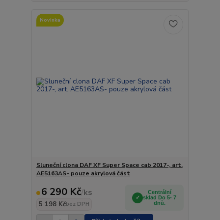
Novinka
Sluneční clona DAF XF Super Space cab 2017-, art.
AE5163AS- pouze akrylová část
6 290 Kč
/
ks
Centrální
sklad Do 5- 7
5 198 Kč
dnů.
bez DPH