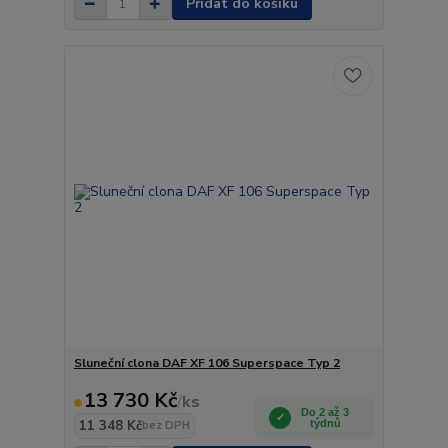
Přidat do košíku
Sluneční clona DAF XF 106 Superspace Typ 2
13 730 Kč
/
ks
Do 2 až 3
11 348 Kč
týdnů
bez DPH