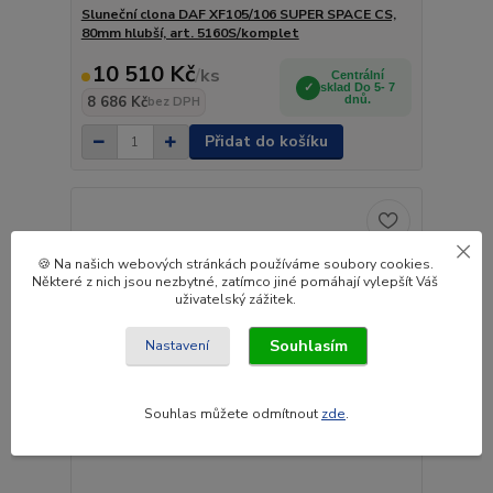
Sluneční clona DAF XF105/106 SUPER SPACE CS,
80mm hlubší, art. 5160S/komplet
10 510 Kč
/
ks
Centrální
sklad Do 5- 7
8 686 Kč
dnů.
bez DPH
Přidat do košíku
🍪 Na našich webových stránkách používáme soubory cookies.
Některé z nich jsou nezbytné, zatímco jiné pomáhají vylepšít Váš
uživatelský zážitek.
Souhlasím
Nastavení
Souhlas můžete odmítnout
zde
.