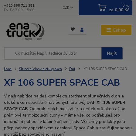
0
ks
+420 558 711 251
CZK
za
0,00 Kč
Po- Pá 7:00- 15:00
Eshop
Najít
Úvod
Sluneční clony a ofuky oken
Daf
XF 106 SUPER SPACE CAB
XF 106 SUPER SPACE CAB
V naší nabídce najdeš komplexní sortiment
slunečních clon a
ofuků oken
speciálně navržených pro tvůj
DAF XF 106 SUPER
SPACE CAB
. Od praktických moskytiér a deflektorů oken až po
prémiové termoizolační clony – máme vše, co potřebuješ pro
maximální pohodlí v kabině během jízdy. Všechny produkty jsou
přizpůsobeny specifickému designu Space Cab a zaručují snadnou
montáž bez zbytečného haslení.