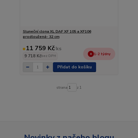
Sluneční clona XL DAF XF 105 a XF106
prodloužená- 32 cm
11 759 Kč
/
ks
1-2 týdny
9 718 Kč
bez DPH
Přidat do košíku
strana
z 1
Novinky z našeho blogu