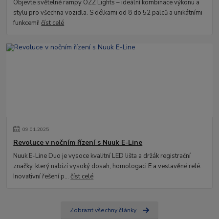
Objevte světelné rampy OZZ Lights – ideální kombinace výkonu a
stylu pro všechna vozidla. S délkami od 8 do 52 palců a unikátními
funkcemi!
číst celé
09
.
01
.
2025
Revoluce v nočním řízení s Nuuk E-Line
Nuuk E-Line Duo je vysoce kvalitní LED lišta a držák registrační
značky, který nabízí vysoký dosah, homologaci E a vestavěné relé.
Inovativní řešení p...
číst celé
Zobrazit všechny články