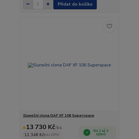
Přidat do košíku
Sluneční clona DAF XF 106 Superspace
13 730 Kč
/
ks
Do 2 až 3
11 348 Kč
týdnů
bez DPH