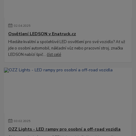
02
.
04
.
2025
Osvětlení LEDSON v Enatruck.cz
Hledáte kvalitní a spolehlivé LED osvětlení pro své vozidlo? Ať už
jde o osobní automobil, nákladní vůz nebo pracovní stroj, značka
LEDSON nabízí špič...
číst celé
03
.
02
.
2025
OZZ Lights - LED rampy pro osobní a off-road vozidla