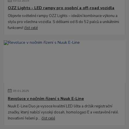
03
.
02
.
2025
OZZ Lights - LED rampy pro osobní a off-road vozidla
Objevte světelné rampy OZZ Lights – ideální kombinace výkonu a
stylu pro všechna vozidla. S délkami od 8 do 52 palců a unikátními
funkcemi!
číst celé
09
.
01
.
2025
Revoluce v nočním řízení s Nuuk E-Line
Nuuk E-Line Duo je vysoce kvalitní LED lišta a držák registrační
značky, který nabízí vysoký dosah, homologaci E a vestavěné relé.
Inovativní řešení p...
číst celé