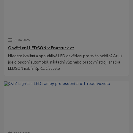
02
.
04
.
2025
Osvětlení LEDSON v Enatruck.cz
Hledáte kvalitní a spolehlivé LED osvětlení pro své vozidlo? Ať už
jde o osobní automobil, nákladní vůz nebo pracovní stroj, značka
LEDSON nabízí špič...
číst celé