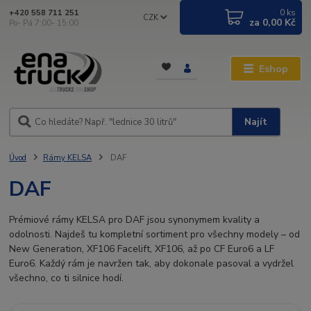
0
ks
+420 558 711 251
CZK
za
0,00 Kč
Po- Pá 7:00- 15:00
Eshop
Najít
Úvod
Rámy KELSA
DAF
DAF
Prémiové rámy KELSA pro DAF jsou synonymem kvality a
odolnosti. Najdeš tu kompletní sortiment pro všechny modely – od
New Generation, XF106 Facelift, XF106, až po CF Euro6 a LF
Euro6. Každý rám je navržen tak, aby dokonale pasoval a vydržel
všechno, co ti silnice hodí.