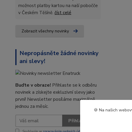
možnost platby kartou na naší pobočče
v Českém Těšíně.
číst celé
Zobrazit všechny novinky
Nepropásněte žádné novinky
ani slevy!
Buďte v obraze!
Přihlaste se k odběru
novinek a získejte exkluzivní slevy jako
první! Newsletter posíláme maximálně
jednou za měsíc.
🍪 Na našich webový
Přihlásit se
Souhlasím se
zpracováním osobních údajů
za účelem