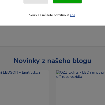
Souhlas můžete odmítnout
zde
.
Novinky z našeho blogu