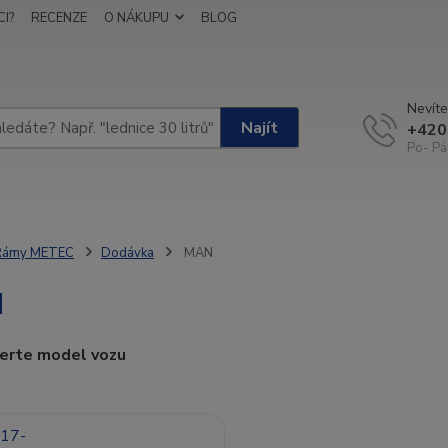
I?
RECENZE
O NÁKUPU
BLOG
Nevíte
Najít
+420
Po- Pá
Rámy METEC
Dodávka
MAN
N
berte model vozu