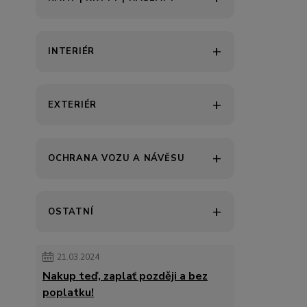
INTERIÉR
EXTERIÉR
OCHRANA VOZU A NÁVĚSU
OSTATNÍ
21.03.2024
Nakup teď, zaplať později a bez
poplatku!