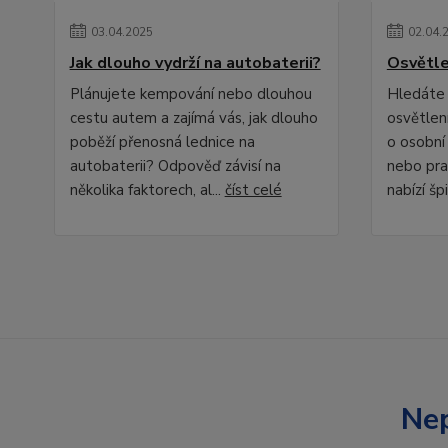
03
.
04
.
2025
02
.
04
.
Jak dlouho vydrží na autobaterii?
Osvětle
Plánujete kempování nebo dlouhou
Hledáte 
cestu autem a zajímá vás, jak dlouho
osvětlení
poběží přenosná lednice na
o osobní
autobaterii? Odpověď závisí na
nebo pra
několika faktorech, al...
číst celé
nabízí špi
Nep