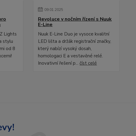
09
.
01
.
2025
pro
Revoluce v nočním řízení s Nuuk
a
E-Line
Z Lights
Nuuk E-Line Duo je vysoce kvalitní
a stylu
LED lišta a držák registrační značky,
ami od 8
který nabízí vysoký dosah,
kcemi!
homologaci E a vestavěné relé.
Inovativní řešení p...
číst celé
evy!