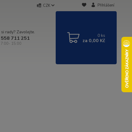
Přihlášení
CZK
 si rady? Zavolejte.
0
ks
 558 711 251
za
0,00 Kč
 7:00- 15:00