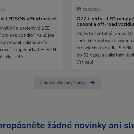
2025
03
.
02
.
2025
ní LEDSON v Enatruck.cz
OZZ Lights - LED rampy 
osobní a off-road vozidl
kvalitní a spolehlivé LED
Objevte světelné rampy OZ
 pro své vozidlo? Ať už jde
– ideální kombinace výkonu 
 automobil, nákladní vůz
pro všechna vozidla. S délk
covní stroj, značka LEDSON
do 52 palců a unikátními fun
č...
číst celé
číst celé
Zobrazit všechny články
ropásněte žádné novinky ani sl