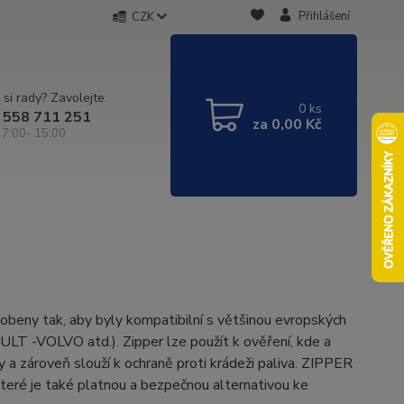
Přihlášení
CZK
 si rady? Zavolejte.
0
ks
 558 711 251
za
0,00 Kč
 7:00- 15:00
obeny tak, aby byly kompatibilní s většinou evropských
-VOLVO atd.). Zipper lze použít k ověření, kde a
y a zároveň slouží k ochraně proti krádeži paliva. ZIPPER
 které je také platnou a bezpečnou alternativou ke