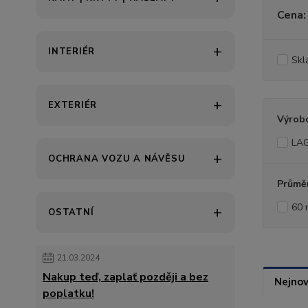
Cena:
INTERIÉR
Skl
EXTERIÉR
Výrob
LA
OCHRANA VOZU A NÁVĚSU
Průměr
60
OSTATNÍ
21.03.2024
Nakup teď, zaplať později a bez
Nejnov
poplatku!