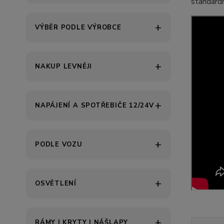
standardn
VÝBĚR PODLE VÝROBCE
NAKUP LEVNĚJI
NAPÁJENÍ A SPOTŘEBIČE 12/24V
PODLE VOZU
OSVĚTLENÍ
RÁMY | KRYTY | NÁŠLAPY