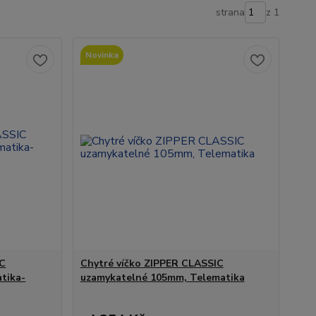
strana
z 1
Novinka
IC
Chytré víčko ZIPPER CLASSIC
tika-
uzamykatelné 105mm, Telematika