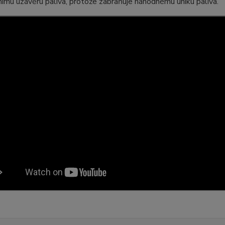
ímu uzávěru paliva, protože zabraňuje náhodnému úniku paliva.