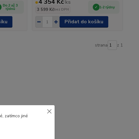
4 354 Kč
/
ks
Do 2 až 3
1-2 týdny
týdnů
3 599 Kč
bez DPH
šíku
Přidat do košíku
strana
z 1
, zatímco jiné