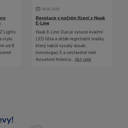
09
.
01
.
2025
pro
Revoluce v nočním řízení s Nuuk
a
E-Line
Z Lights
Nuuk E-Line Duo je vysoce kvalitní
a stylu
LED lišta a držák registrační značky,
ami od 8
který nabízí vysoký dosah,
kcemi!
homologaci E a vestavěné relé.
Inovativní řešení p...
číst celé
evy!