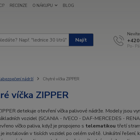
I?
RECENZE
O NÁKUPU
BLOG
Nevíte
Najít
+420
Po- Pá
abezpečení nádrží
Chytré víčka ZIPPER
ré víčka ZIPPER
PPER detekuje otevření víčka palivové nádrže. Modely jsou vyr
ákladních vozidel (SCANIA - IVECO - DAF-MERCEDES - RENAULT 
evřeno víčko paliva, když je propojeno s
telematikou
třetí stran
e instalován v tisících vozidel po celém světě. Unikátní řešení,