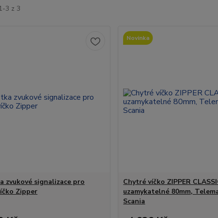
1-3 z 3
Novinka
a zvukové signalizace pro
Chytré víčko ZIPPER CLASS
víčko Zipper
uzamykatelné 80mm, Telema
Scania