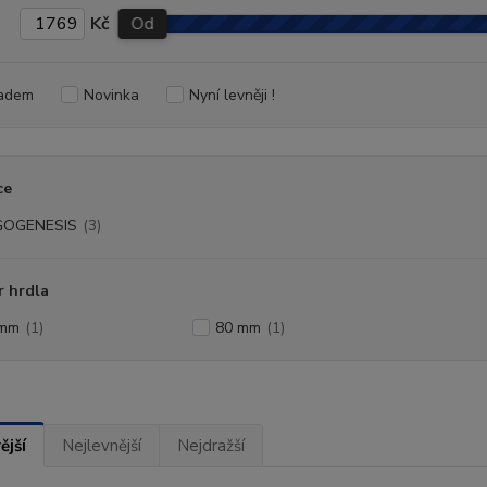
Kč
Od
adem
Novinka
Nyní levněji !
ce
GOGENESIS
(3)
 hrdla
 mm
(1)
80 mm
(1)
ější
Nejlevnější
Nejdražší