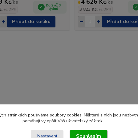
9 Kč
4 626 Kč
/
ks
/
ks
Do 2 až 3
č
týdnů
3 823 Kč
bez DPH
bez DPH
Přidat do košíku
Přidat do ko
ch stránkách používáme soubory cookies. Některé z nich jsou nezbytné
pomáhají vylepšít Váš uživatelský zážitek.
Souhlasím
Nastavení