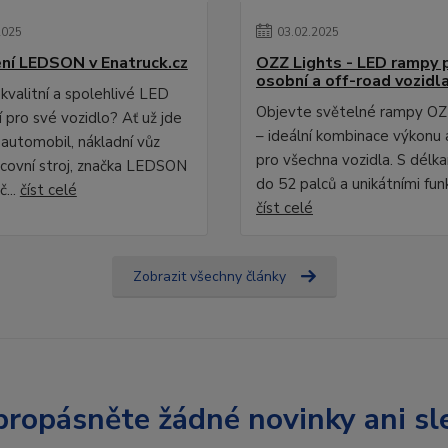
2025
03
.
02
.
2025
ní LEDSON v Enatruck.cz
OZZ Lights - LED rampy 
osobní a off-road vozidl
kvalitní a spolehlivé LED
Objevte světelné rampy OZ
 pro své vozidlo? Ať už jde
– ideální kombinace výkonu 
 automobil, nákladní vůz
pro všechna vozidla. S délk
covní stroj, značka LEDSON
do 52 palců a unikátními fun
č...
číst celé
číst celé
Zobrazit všechny články
ropásněte žádné novinky ani sl