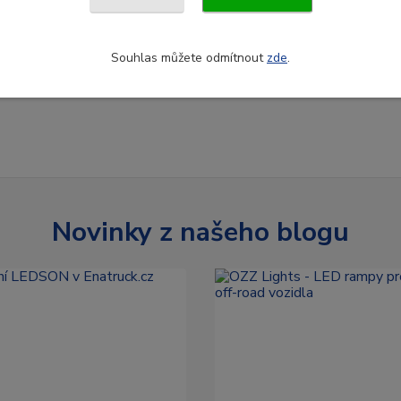
Souhlas můžete odmítnout
zde
.
Novinky z našeho blogu