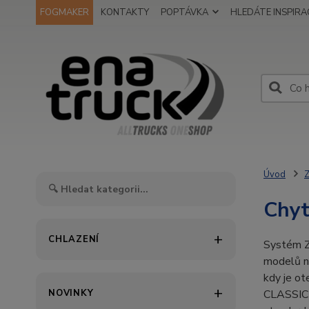
FOGMAKER
KONTAKTY
POPTÁVKA
HLEDÁTE INSPIRAC
Úvod
Z
Chyt
CHLAZENÍ
Systém ZI
modelů n
kdy je ot
NOVINKY
CLASSIC j