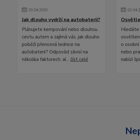
03
.
04
.
2025
02
.
04
.
Jak dlouho vydrží na autobaterii?
Osvětle
Plánujete kempování nebo dlouhou
Hledáte 
cestu autem a zajímá vás, jak dlouho
osvětlení
poběží přenosná lednice na
o osobní
autobaterii? Odpověď závisí na
nebo pra
několika faktorech, al...
číst celé
nabízí špi
Nep