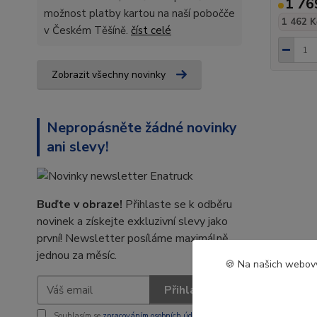
1 76
možnost platby kartou na naší pobočče
1 462 K
v Českém Těšíně.
číst celé
Zobrazit všechny novinky
Nepropásněte žádné novinky
ani slevy!
Buďte v obraze!
Přihlaste se k odběru
novinek a získejte exkluzivní slevy jako
první! Newsletter posíláme maximálně
jednou za měsíc.
🍪 Na našich webový
Přihlásit se
Souhlasím se
zpracováním osobních údajů
za účelem