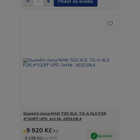
Přidat do košíku
Sluneční clona MAN TGX XLX, TG-A XLX FOR
4*320FF UPD. Art.Nr. AE5119L4
9 920 Kč
/
ks
Na dotaz
8 198 Kč
bez DPH