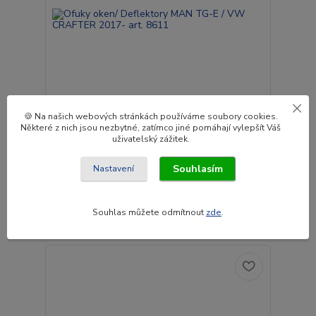
🍪 Na našich webových stránkách používáme soubory cookies.
Některé z nich jsou nezbytné, zatímco jiné pomáhají vylepšít Váš
Ofuky oken/ Deflektory MAN TG-E / VW CRAFTER
uživatelský zážitek.
2017- art. 8611
Souhlasím
Nastavení
1 310 Kč
/
pár
Skladem
1 083 Kč
bez DPH
Souhlas můžete odmítnout
zde
.
Přidat do košíku