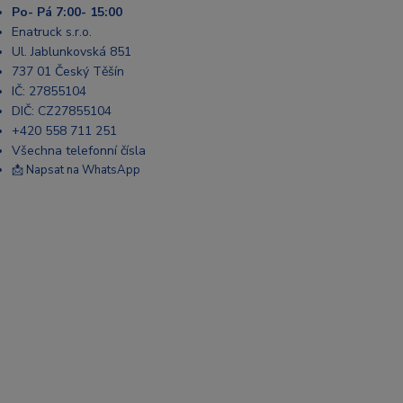
Po- Pá 7:00- 15:00
Enatruck s.r.o.
Ul. Jablunkovská 851
737 01 Český Těšín
IČ: 27855104
DIČ: CZ27855104
+420 558 711 251
Všechna telefonní čísla
📩 Napsat na WhatsApp