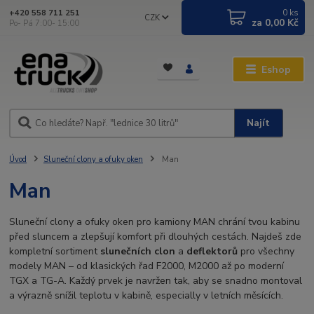
0
ks
+420 558 711 251
CZK
za
0,00 Kč
Po- Pá 7:00- 15:00
Eshop
Najít
Úvod
Sluneční clony a ofuky oken
Man
Man
Sluneční clony a ofuky oken pro kamiony MAN chrání tvou kabinu
před sluncem a zlepšují komfort při dlouhých cestách. Najdeš zde
kompletní sortiment
slunečních clon
a
deflektorů
pro všechny
modely MAN – od klasických řad F2000, M2000 až po moderní
TGX a TG-A. Každý prvek je navržen tak, aby se snadno montoval
a výrazně snížil teplotu v kabině, especially v letních měsících.