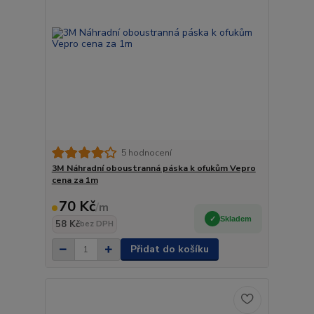
5 hodnocení
3M Náhradní oboustranná páska k ofukům Vepro
cena za 1m
70 Kč
/
m
Skladem
58 Kč
bez DPH
Přidat do košíku