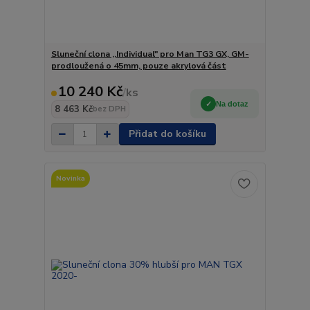
Sluneční clona ,,Individual" pro Man TG3 GX, GM-
prodloužená o 45mm, pouze akrylová část
10 240 Kč
/
ks
Na dotaz
8 463 Kč
bez DPH
Přidat do košíku
Novinka