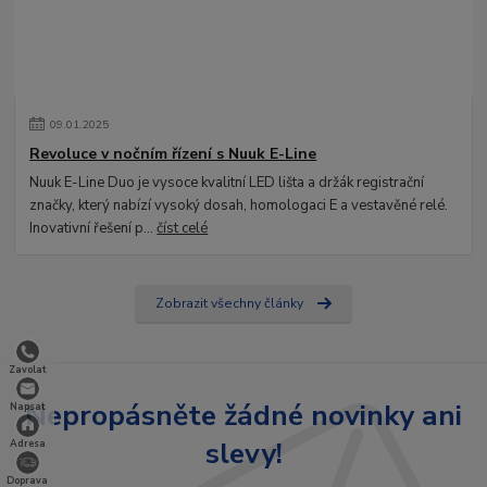
09
.
01
.
2025
Revoluce v nočním řízení s Nuuk E-Line
Nuuk E-Line Duo je vysoce kvalitní LED lišta a držák registrační
značky, který nabízí vysoký dosah, homologaci E a vestavěné relé.
Inovativní řešení p...
číst celé
Zobrazit všechny články
Zavolat
Nepropásněte žádné novinky ani
Napsat
slevy!
Adresa
Doprava