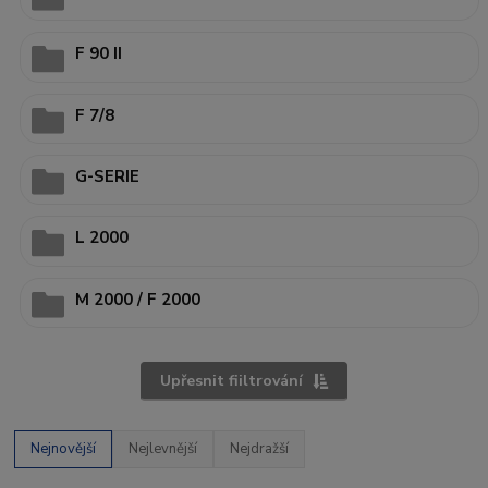
F 90 II
F 7/8
G-SERIE
L 2000
M 2000 / F 2000
Upřesnit fiiltrování
Nejnovější
Nejlevnější
Nejdražší