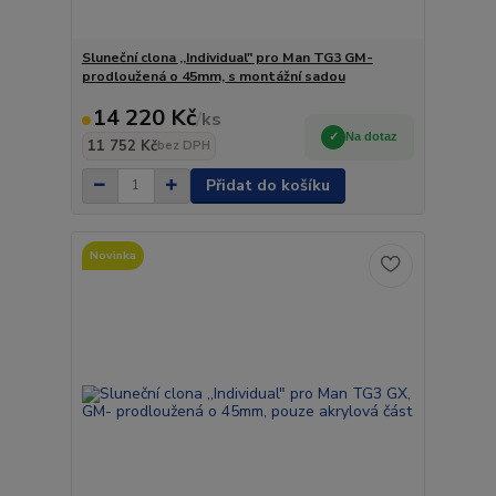
Sluneční clona ,,Individual" pro Man TG3 GM-
prodloužená o 45mm, s montážní sadou
14 220 Kč
/
ks
Na dotaz
11 752 Kč
bez DPH
Přidat do košíku
Novinka