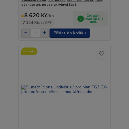
standartní, pouze akrylová část
8 620 Kč
/
ks
Centrální
sklad Do 5- 7
7 124 Kč
dnů.
bez DPH
Přidat do košíku
Novinka