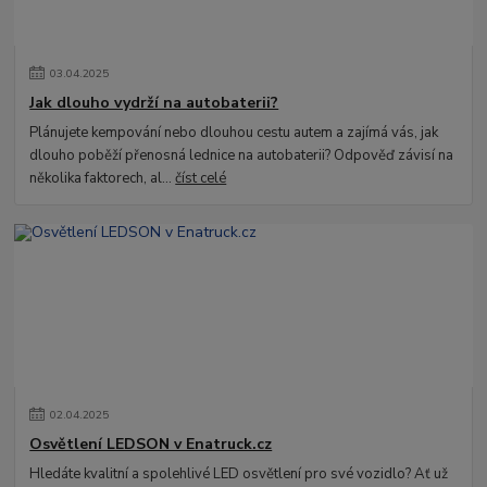
03
.
04
.
2025
Jak dlouho vydrží na autobaterii?
Plánujete kempování nebo dlouhou cestu autem a zajímá vás, jak
dlouho poběží přenosná lednice na autobaterii? Odpověď závisí na
několika faktorech, al...
číst celé
02
.
04
.
2025
Osvětlení LEDSON v Enatruck.cz
Hledáte kvalitní a spolehlivé LED osvětlení pro své vozidlo? Ať už