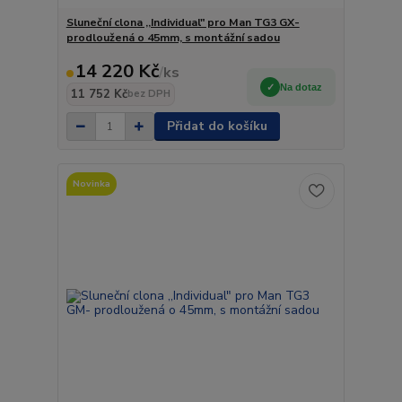
Sluneční clona ,,Individual" pro Man TG3 GX-
prodloužená o 45mm, s montážní sadou
14 220 Kč
/
ks
Na dotaz
11 752 Kč
bez DPH
Přidat do košíku
Novinka