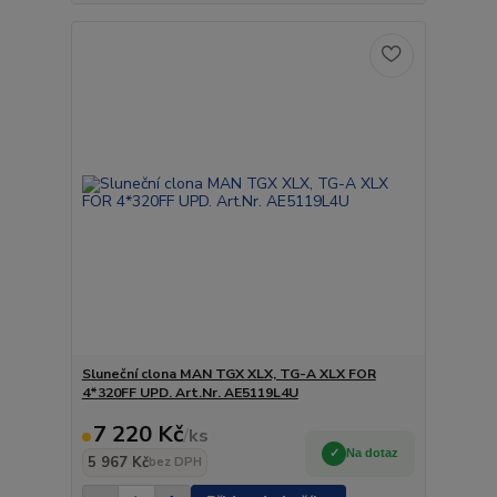
Sluneční clona MAN TGX XLX, TG-A XLX FOR
4*320FF UPD. Art.Nr. AE5119L4U
7 220 Kč
/
ks
Na dotaz
5 967 Kč
bez DPH