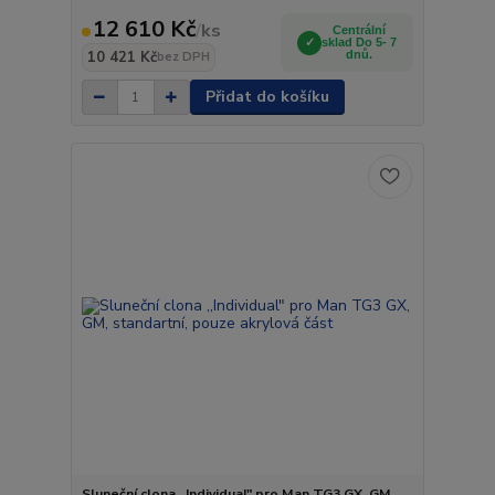
12 610 Kč
/
ks
Centrální
sklad Do 5- 7
10 421 Kč
dnů.
bez DPH
Přidat do košíku
Sluneční clona ,,Individual" pro Man TG3 GX, GM,