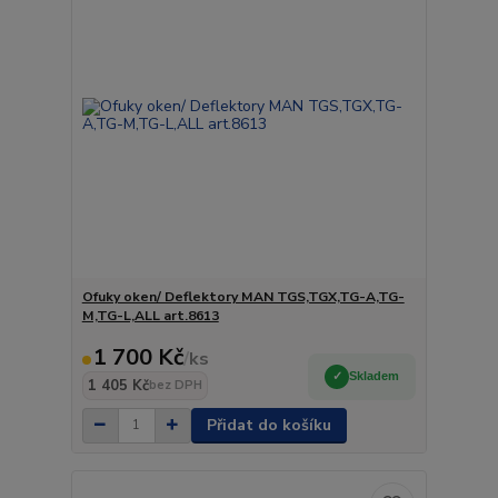
Ofuky oken/ Deflektory MAN TGS,TGX,TG-A,TG-
M,TG-L,ALL art.8613
1 700 Kč
/
ks
Skladem
1 405 Kč
bez DPH
Přidat do košíku