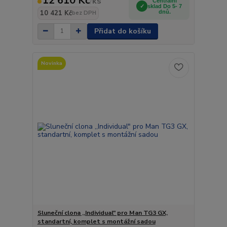
12 610 Kč
/
ks
Centrální
sklad Do 5- 7
10 421 Kč
dnů.
bez DPH
Přidat do košíku
Novinka
Sluneční clona ,,Individual" pro Man TG3 GX,
standartní, komplet s montážní sadou