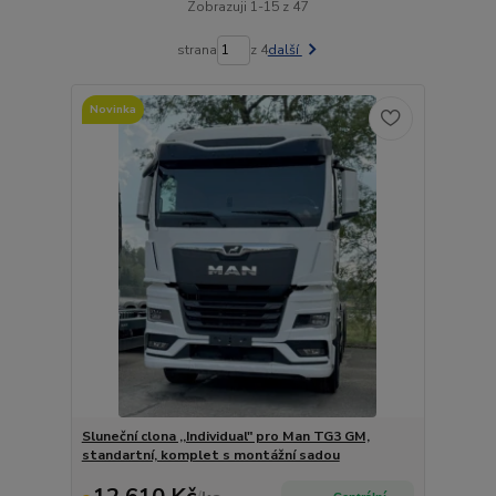
Zobrazuji 1-15 z 47
strana
z 4
další
Novinka
Sluneční clona ,,Individual" pro Man TG3 GM,
standartní, komplet s montážní sadou