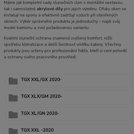
Máme jak kompletní sady slunečních clon s montážní sestavou,
tak i samostatné
akrylové díly
pro jejich výměnu. Ofuky oken se
instalují na spony a efektivně zadržují vzduch při otevřených
oknech. Výběr správného produktu je jednoduchý – najdi svůj
model kamionu a zvol požadovanou variantu.
Kvalitní sluneční ochrana znamená zvýšený komfort, nižší
spotřebu klimatizace a delší životnost vnitřku kabiny. Všechny
produkty jsou určeny pro profesionální řidiče, kteří si cení pohodlí
a ochrany svého pracovního prostředí.
TGX XXL/GX 2020-
TGX XLX/GM 2020-
TGX XL/GN 2020-
TGX XXL -2020