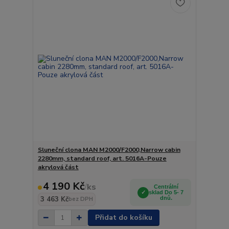
Sluneční clona MAN M2000/F2000,Narrow cabin
2280mm, standard roof, art. 5016A-Pouze
akrylová část
4 190 Kč
/
ks
Centrální
sklad Do 5- 7
3 463 Kč
dnů.
bez DPH
Přidat do košíku