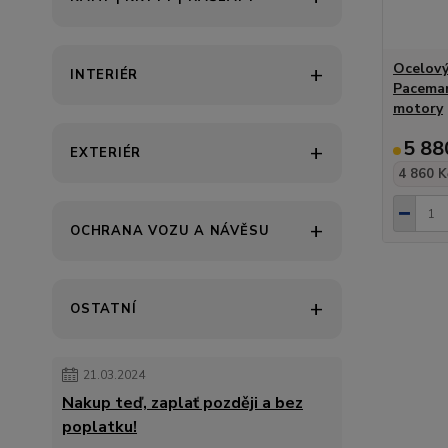
Ocelový
INTERIÉR
Paceman
motory
5 88
EXTERIÉR
4 860 K
OCHRANA VOZU A NÁVĚSU
OSTATNÍ
21.03.2024
Nakup teď, zaplať později a bez
poplatku!