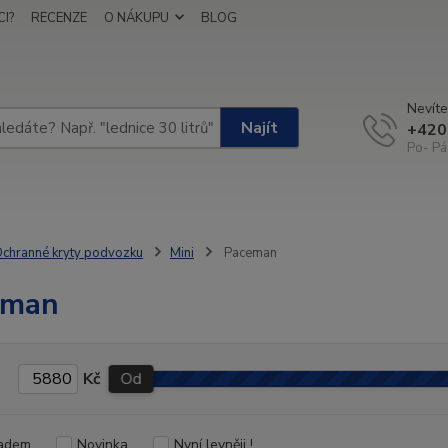
I?
RECENZE
O NÁKUPU
BLOG
Nevíte
Najít
+420
Po- Pá
chranné kryty podvozku
Mini
Paceman
eman
Kč
Od
adem
Novinka
Nyní levněji !