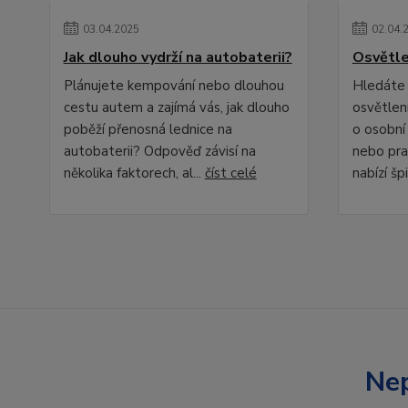
03
.
04
.
2025
02
.
04
.
Jak dlouho vydrží na autobaterii?
Osvětle
Plánujete kempování nebo dlouhou
Hledáte 
cestu autem a zajímá vás, jak dlouho
osvětlení
poběží přenosná lednice na
o osobní
autobaterii? Odpověď závisí na
nebo pra
několika faktorech, al...
číst celé
nabízí špi
Nep