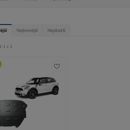
ější
Nejlevnější
Nejdražší
1-1 z 1