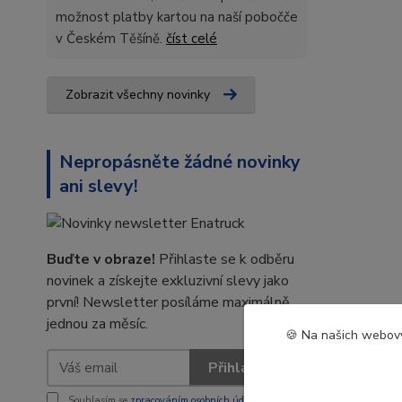
možnost platby kartou na naší pobočče
v Českém Těšíně.
číst celé
Zobrazit všechny novinky
Nepropásněte žádné novinky
ani slevy!
Buďte v obraze!
Přihlaste se k odběru
novinek a získejte exkluzivní slevy jako
první! Newsletter posíláme maximálně
jednou za měsíc.
🍪 Na našich webový
Přihlásit se
Souhlasím se
zpracováním osobních údajů
za účelem