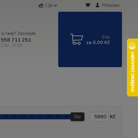
Přihlášení
CZK
 si rady? Zavolejte.
0
ks
 558 711 251
za
0,00 Kč
 7:00- 15:00
Do
Kč