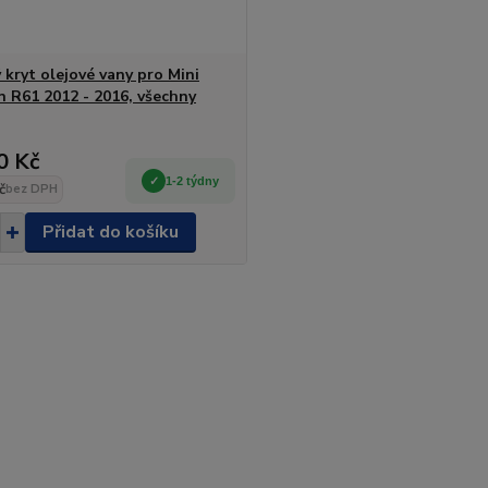
 kryt olejové vany pro Mini
 R61 2012 - 2016, všechny
0 Kč
1-2 týdny
č
bez DPH
Přidat do košíku