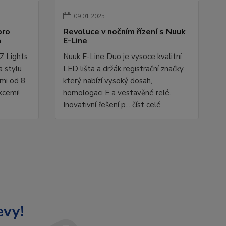
09
.
01
.
2025
pro
Revoluce v nočním řízení s Nuuk
a
E-Line
Z Lights
Nuuk E-Line Duo je vysoce kvalitní
a stylu
LED lišta a držák registrační značky,
ami od 8
který nabízí vysoký dosah,
kcemi!
homologaci E a vestavěné relé.
Inovativní řešení p...
číst celé
evy!