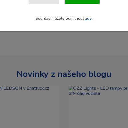
Souhlas můžete odmítnout
zde
.
Novinky z našeho blogu