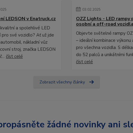
2025
03
.
02
.
2025
ní LEDSON v Enatruck.cz
OZZ Lights - LED rampy 
osobní a off-road vozidl
kvalitní a spolehlivé LED
Objevte světelné rampy OZ
 pro své vozidlo? Ať už jde
– ideální kombinace výkonu 
 automobil, nákladní vůz
pro všechna vozidla. S délk
covní stroj, značka LEDSON
do 52 palců a unikátními fun
č...
číst celé
číst celé
Zobrazit všechny články
ropásněte žádné novinky ani sl